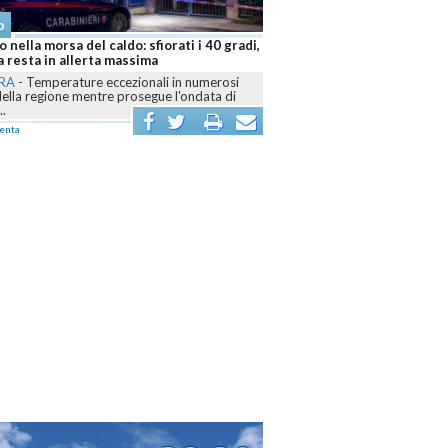
o
 nella morsa del caldo: sfiorati i 40 gradi,
 resta in allerta massima
RA
-
Temperature eccezionali in numerosi
della regione mentre prosegue l'ondata di
..
enta