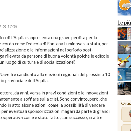
Le più
24
17:05
rico di L’Aquila rappresenta una grave perdita per la
 ricordo come l’edicola di Fontana Luminosa sia stata, per
socializzazione e le informazioni nel periodo post-
ga rilevata da persone di buona volontà poiché le edicole
n luogo di cultura e di socializzazione”.
Navelli e candidato alla elezioni regionali del prossimo 10
gio provinciale dell’Aquila.
ettore, da anni, versa in gravi condizioni e le innovazioni
temente a soffiare sulla crisi. Sono convinto, però, che
Oros
do in atto alcune azioni, come la possibilità di vendere
tici per eventuali sponsorizzazioni magari da parte di grandi
 cooperativa come è stato fatto, con successo, in altre