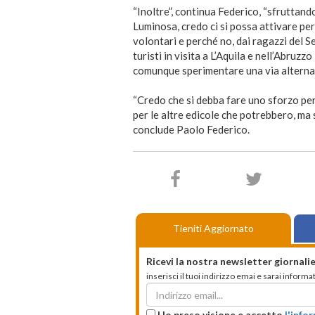
“Inoltre”, continua Federico, “sfruttand
Luminosa, credo ci si possa attivare pe
volontari e perché no, dai ragazzi del Se
turisti in visita a L’Aquila e nell’Abruz
comunque sperimentare una via alternati
“Credo che si debba fare uno sforzo per
per le altre edicole che potrebbero, ma s
conclude Paolo Federico.
Tieniti Aggiornato
Ricevi la nostra newsletter giornalie
inserisci il tuoi indirizzo emai e sarai infor
Ho preso visione e accetto
l'info