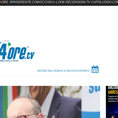
4
ORE
IRRIVERENTE.COM
OCCHIO
AL
LOOK
RECENSIONI.TV
CAPOLUOGO.CO