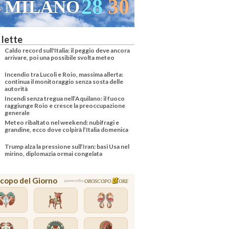
28
30
MILANO
 lette
Caldo record sull'Italia: il peggio deve ancora
arrivare, poi una possibile svolta meteo
Incendio tra Lucoli e Roio, massima allerta:
continua il monitoraggio senza sosta delle
autorità
Incendi senza tregua nell’Aquilano: il fuoco
raggiunge Roio e cresce la preoccupazione
generale
Meteo ribaltato nel weekend: nubifragi e
grandine, ecco dove colpirà l’Italia domenica
Trump alza la pressione sull’Iran: basi Usa nel
mirino, diplomazia ormai congelata
copo del Giorno
OROSCOPO
ORE
powered by