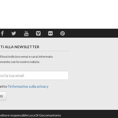
ITI ALLA NEWSLETTER
 il tuoi indirizzo emai e sarai informato
amente con le nostre notizie.
etto
l'informativa sulla privacy
iti
direttore responsabile Luca Di Giacomantonio