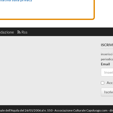
edazione
Rss
ISCRIV
inserisci
periodic
Email
Acc
Iscriv
nale dell'Aquila del 26/01/2006 al n. 550 - Associazione Culturale Capoluogo.com - 