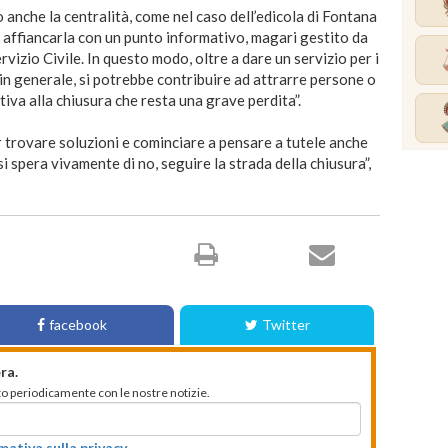
o anche la centralità, come nel caso dell’edicola di Fontana
r affiancarla con un punto informativo, magari gestito da
rvizio Civile. In questo modo, oltre a dare un servizio per i
zo in generale, si potrebbe contribuire ad attrarre persone o
va alla chiusura che resta una grave perdita”.
 trovare soluzioni e cominciare a pensare a tutele anche
i spera vivamente di no, seguire la strada della chiusura”,
facebook
Twitter
ra.
mato periodicamente con le nostre notizie.
rmativa sulla privacy