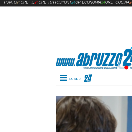
PUNTO
24
ORE
IL
24
ORE
TUTTOSPORT
24
ORE
ECONOMIA
24
ORE
CUCINA
2
Toggle navigation