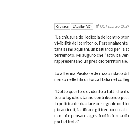
01 Febbraio 20
Cronaca
L'Aquila (AQ)
“La chiusura dell’edicola del centro sto
vivibilità del territorio. Personalmente
tantissimi aquilani, un baluardo per la 
terremoto. Mi auguro che l’attività ven
rappresentano un presidio territoriale, u
Lo afferma
Paolo Federico,
sindaco di 
marzo nelle fila di Forza Italia nel colle
“Detto questo è evidente a tutti che il s
tecnologiche stanno contribuendo pesan
la politica debba dare un segnale metten
più articoli, facilitare gli iter burocra
marchi e pensare a gestioni in forma di
parti d’Italia”.