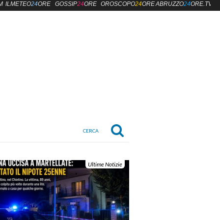
M
ILMETEO
24
ORE
GOSSIP
24
ORE
OROSCOPO
24
ORE
ABRUZZO
24
ORE.TV
Ultime Notizie