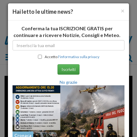
×
Hai letto le ultime news?
Conferma la tua ISCRIZIONE GRATIS per
continuare a ricevere Notizie, Consigli e Meteo.
Toggle navigation
Accetto
l'informativa sulla privacy
Iscriviti
No grazie
Cronaca