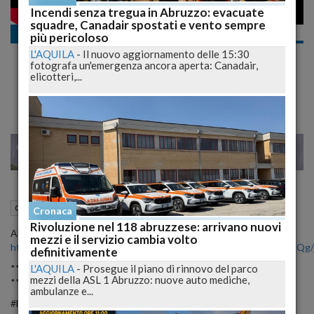
Incendi senza tregua in Abruzzo: evacuate
squadre, Canadair spostati e vento sempre
Cultura
più pericoloso
FUMETTI e MANGA IMPERDIBILI e da
L'AQUILA
-
Il nuovo aggiornamento delle 15:30
DIMENTICARE. La TOP&FLOP di FEBBRAIO
fotografa un'emergenza ancora aperta: Canadair,
elicotteri,...
| lucadeejay
23
25
MILANO
18 Maggio 2024
11:15
Cultura
Roma (RM)
Cronaca
Rivoluzione nel 118 abruzzese: arrivano nuovi
Abbonati a questo canale per accedere ai vantaggi:
mezzi e il servizio cambia volto
https://www.youtube.com/channel/UCL9LuGdVwo7qCc95ogATiQg/j
definitivamente
L'AQUILA
-
Prosegue il piano di rinnovo del parco
*** Iscriviti al Canale ➜
http://bit.ly/Lucadeejay
***
mezzi della ASL 1 Abruzzo: nuove auto mediche,
*** Qui trovi tutto:
https://linktr.ee/ilucadeejay
***
ambulanze e...
#lucadeejay #top #flop #manga #fumetto #fumetti #comics