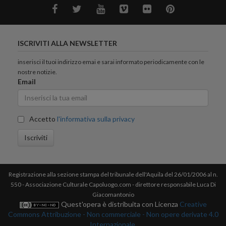
ISCRIVITI ALLA NEWSLETTER
inserisci il tuoi indirizzo emai e sarai informato periodicamente con le
nostre notizie.
Email
Accetto
l'informativa sulla privacy
Iscriviti
Registrazione alla sezione stampa del tribunale dell'Aquila del 26/01/2006 al n.
550 - Associazione Culturale Capoluogo.com - direttore responsabile Luca Di
Giacomantonio
Quest'opera è distribuita con Licenza
Creative
Commons Attribuzione - Non commerciale - Non opere derivate 4.0
Internazionale.