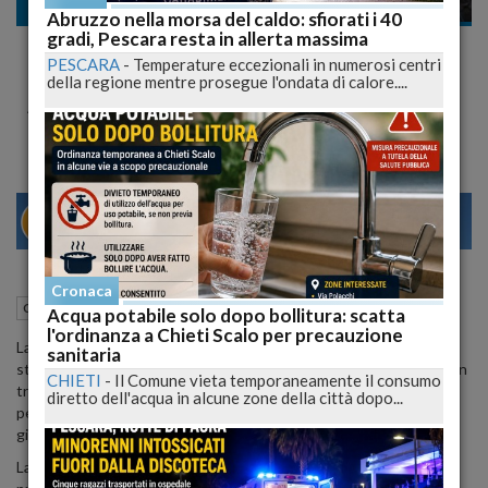
Cronaca nera
Abruzzo nella morsa del caldo: sfiorati i 40
gradi, Pescara resta in allerta massima
Festa della Madonna della Libera a Pratola
PESCARA
-
Temperature eccezionali in numerosi centri
Peligna Sconvolta da Rissa: 27enne
della regione mentre prosegue l'ondata di calore....
Accoltellato
29
31
MILANO
Cronaca
13 Maggio 2024
16:22
Cronaca nera
Pratola Peligna (AQ)
Acqua potabile solo dopo bollitura: scatta
l'ordinanza a Chieti Scalo per precauzione
La tranquilla festa della Madonna della Libera a Pratola Peligna è
sanitaria
stata interrotta da un evento violento, rischiando di trasformarsi in
CHIETI
-
Il Comune vieta temporaneamente il consumo
tragedia. Durante i festeggiamenti di ieri sera nella cittadina
diretto dell'acqua in alcune zone della città dopo...
peligna, è scoppiata una rissa che ha portato al ferimento di un
giovane albanese di 27 anni, colpito alle spalle con un coltello.
La vittima è stata prontamente soccorsa e ha ricevuto cure al