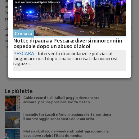
pronto soccorso dell'ospedale di Sulmona, dove è stata suturata
per le ferite riportate. Le forze dell'ordine di Sulmona stanno
indagando sull'incidente, sospettando che la rissa possa essere
stata scatenata da motivi sentimentali.
L'escalation è iniziata con parole forti, poi minacce, fino a sfociare in
Cronaca
una violenta colluttazione. Il 27enne albanese è stato colpito alla
Notte di paura a Pescara: diversi minorenni in
schiena da un coltello, determinando il suo ricovero in ospedale e
ospedale dopo un abuso di alcol
l'avvio di un'indagine per risalire alla dinamica esatta degli eventi.
PESCARA
-
Intervento di ambulanze e polizia sul
lungomare nord dopo i malori accusati da numerosi
ragazzi...
Le più lette
Caldo record sull'Italia: il peggio deve ancora
arrivare, poi una possibile svolta meteo
Incendio tra Lucoli e Roio, massima allerta: continua
il monitoraggio senza sosta delle autorità
Meteo ribaltato nel weekend: nubifragi e grandine,
ecco dove colpirà l’Italia domenica