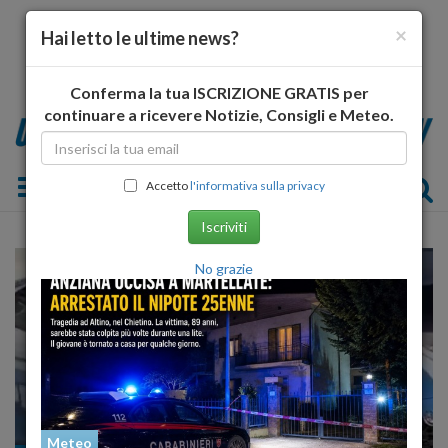
×
Hai letto le ultime news?
Conferma la tua ISCRIZIONE GRATIS per
continuare a ricevere Notizie, Consigli e Meteo.
Toggle navigation
Accetto
l'informativa sulla privacy
Iscriviti
No grazie
Meteo