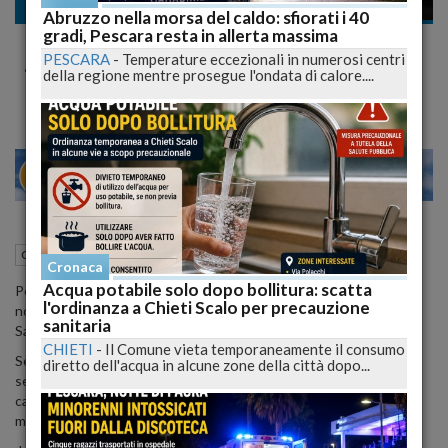
Cronaca
Abruzzo nella morsa del caldo: sfiorati i 40
gradi, Pescara resta in allerta massima
Finisce fuori strada con lo scooter, morto
PESCARA
-
Temperature eccezionali in numerosi centri
45enne nel teramano
della regione mentre prosegue l'ondata di calore....
24
28
MILANO
24 Luglio 2023
10:31
Cronaca
Teramo (TE)
Cronaca
Acqua potabile solo dopo bollitura: scatta
Perde il controllo dello scooter e finisce contro un palo: la scorsa
l'ordinanza a Chieti Scalo per precauzione
notte un uomo di 45 anni, Ventura Poltrone, di Mosciano
sanitaria
Sant'Angelo, è morto a causa delle gravi ferite riportate.
CHIETI
-
Il Comune vieta temporaneamente il consumo
Secondo una prima ricostruzione dell'accaduto l'uomo che era in
diretto dell'acqua in alcune zone della città dopo...
sella ad uno scooter, lungo la strada che conduce al cimitero, per
cause in corso di accertamento ha perso da solo il controllo del
mezzo sbandando e andandosi poi a schiantare contro un palo.