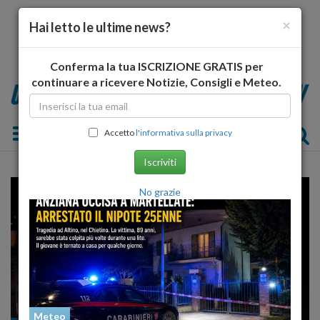
×
Hai letto le ultime news?
Conferma la tua ISCRIZIONE GRATIS per
continuare a ricevere Notizie, Consigli e Meteo.
Toggle navigation
Accetto
l'informativa sulla privacy
Iscriviti
No grazie
Meteo