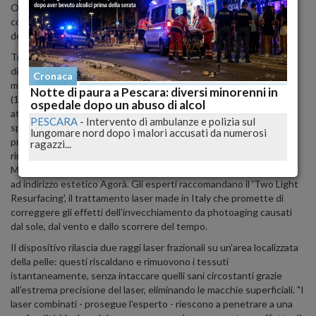
Opinion Analysis) sui principali social network, blog, forum e
community dedicate, e su un panel di esperti - chirurghi plastici,
dermatologici.
Tra coloro che scelgono di intervenire, ancora un italiano su tre
dice di scegliere trattamenti laser di ultima generazione (51%),
Cronaca
mentre i tradizionali trattamenti tramite iniezione (34%) e il lifting
Notte di paura a Pescara: diversi minorenni in
(15%) hanno meno successo. "Durante l’estate il sole e gli agenti
ospedale dopo un abuso di alcol
atmosferici influiscono negativamente sulla pelle, rendendola più
PESCARA
-
Intervento di ambulanze e polizia sul
spessa a causa dell’elastosi e maggiormente solcata da rughe
lungomare nord dopo i malori accusati da numerosi
profonde. Ma grazie alle nuove tecnologie è possibile far
ragazzi...
ringiovanire a vista d’occhio la propria cute", spiega Alberto
Massirone, presidente della Società scientifica italiana di medicina
ad indirizzo estetico Agorà. Gli esperti raccomandano il 'Two Light
Resurfacing', il trattamento laser made in Italy che promette di
correggere gli effetti dell’invecchiamento da photoaging causati
dal sole, dal vento e dallo scorrere del tempo.
Il dispositivo rilascia due raggi laser frazionali su un’area localizzata
della pelle: questi riscaldano e rimuovono i tessuti
istantaneamente, senza intaccare quelli sani circostanti grazie
all’estrema precisione del laser, eliminando le macchie superficiali. "I
laser combinati - prosegue l'esperto - riescono a penetrare a una