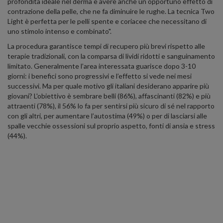
profondità ideale nel derma e avere anche un opportuno effetto di
contrazione della pelle, che ne fa diminuire le rughe. La tecnica Two
Light è perfetta per le pelli spente e coriacee che necessitano di
uno stimolo intenso e combinato".
La procedura garantisce tempi di recupero più brevi rispetto alle
terapie tradizionali, con la comparsa di lividi ridotti e sanguinamento
limitato. Generalmente l’area interessata guarisce dopo 3-10
giorni: i benefici sono progressivi e l’effetto si vede nei mesi
successivi. Ma per quale motivo gli italiani desiderano apparire più
giovani? L'obiettivo è sembrare belli (86%), affascinanti (82%) e più
attraenti (78%), il 56% lo fa per sentirsi più sicuro di sé nel rapporto
con gli altri, per aumentare l’autostima (49%) o per di lasciarsi alle
spalle vecchie ossessioni sul proprio aspetto, fonti di ansia e stress
(44%).