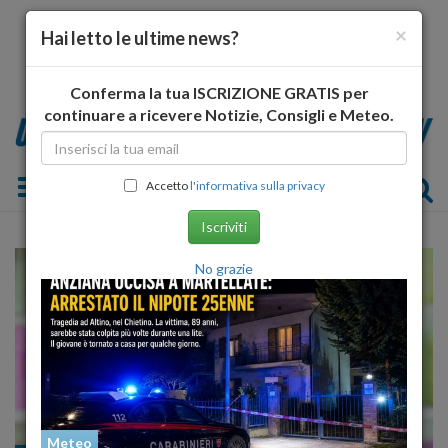
×
Hai letto le ultime news?
Conferma la tua ISCRIZIONE GRATIS per
continuare a ricevere Notizie, Consigli e Meteo.
Toggle navigation
Accetto
l'informativa sulla privacy
Iscriviti
No grazie
Meteo