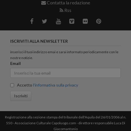
Contatta la redazione
Rss
ISCRIVITI ALLA NEWSLETTER
inserisci il tuoi indirizzo emai e sarai informato periodicamente con le
nostre notizie.
Email
Accetto
l'informativa sulla privacy
Iscriviti
Registrazione alla sezione stampa del tribunale dell'Aquila del 26/01/2006 al n.
550 - Associazione Culturale Capoluogo.com - direttore responsabile Luca Di
Giacomantonio