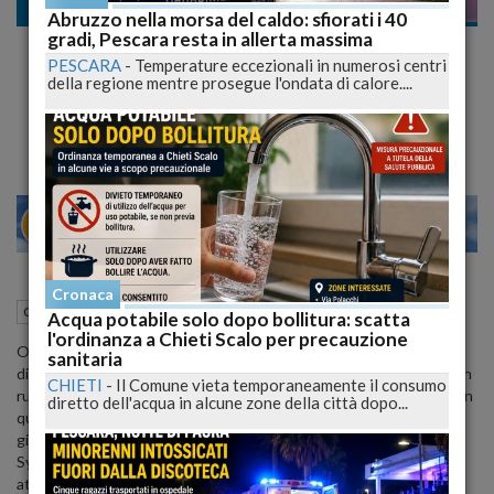
Cronaca nazionale
Abruzzo nella morsa del caldo: sfiorati i 40
gradi, Pescara resta in allerta massima
Finita L'Estate c'è Voglia di Benessere e
PESCARA
-
Temperature eccezionali in numerosi centri
Bellezza. Boom di Trattamenti per Donne e
della regione mentre prosegue l'ondata di calore....
Uomini
24
28
NO
VENEZIA
Cronaca
19 Settembre 2015
07:26
Cronaca nazionale
Acqua potabile solo dopo bollitura: scatta
l'ordinanza a Chieti Scalo per precauzione
Oramai il mare e le spiagge sono solo lontani ricordi, ma per milioni
sanitaria
di italiani i segni delle vacanze sono ancora impressi sulla pelle. Con
CHIETI
-
Il Comune vieta temporaneamente il consumo
rughe e macchie cutanee spuntate proprio a causa del sole. Così in
diretto dell'acqua in alcune zone della città dopo...
questo periodo oltre un italiano su tre (34%) vuole sentirsi più
giovane. È quanto emerge da uno studio realizzato da Quanta
System Observatory su circa 1.600 italiani tra i 18 e i 65 anni
attraverso un monitoraggio online con metodologia Woa (Web