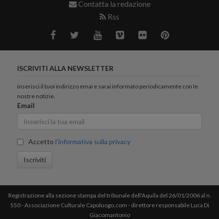
Contatta la redazione
Rss
ISCRIVITI ALLA NEWSLETTER
inserisci il tuoi indirizzo emai e sarai informato periodicamente con le
nostre notizie.
Email
Accetto
l'informativa sulla privacy
Iscriviti
Registrazione alla sezione stampa del tribunale dell'Aquila del 26/01/2006 al n.
550 - Associazione Culturale Capoluogo.com - direttore responsabile Luca Di
Giacomantonio