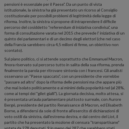
pensioni è essenziale per il Paese". Da un punto di vista
istituzionale, la sinistra ha già presentato un ricorso al Consiglio
costituzionale per possibili problemi di legittimità della legge di
riforma. Inoltre, la sinistra si propone di intraprendere il difficile
percorso del cosiddetto "referendum di iniziativa condivisa", una
forma di consultazione varata nel 2015 che prevede l' iniziativa di un
quinto dei parlamentari e di un decimo degli elettori (che nel caso
della Francia sarebbero circa 4,5 milioni di firme, un obiettivo non
scontato).
Sul piano politico, ci si attende soprattutto che Emmanuel Macron,
finora riservato sul percorso tutto in salita della sua riforma, prenda
finalmente la parola per ritrovare sintonia con i francesi. Gli analisti
osservano un "Paese spaccato", con un presidente che vorrebbe
"passare ad altro" dopo la riforma delle pensioni ma che appare più
che mai isolato politicamente e ai minimi della popolarità nel (al 28%,
come ai tempi dei "gilet gialli"). La giornata decisiva, molto attesa, si
è presentata un'aula parlamentare piuttosto surreale, con Aurore
Bergé, presidente del partito Renaissance di Macron, ed Elisabeth
Borne, a difendersi da sole di fronte all'esercito di dichiarazioni di
voto ostili da sinistra, dall'estrema destra, e dal centro del Liot, il
partito che ha presentato la mozione di censura "transpartisane"
votata da 278 deputati, 9 in meno dei 287 che sarebbero stati