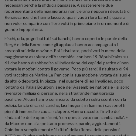
necessari perché la sfiducia passasse. A sostenere le due
rappresentanti della maggioranza non c'erano neppure i deputati di
Renaissance, che hanno lasciato quasi vuoti i loro banchi, quasi a
non voler comparire con i loro volti in primo piano in un momento di
grande impopolarità.
Fischi, urla, pugni battuti sui banchi, hanno coperto le parole della
Bergé e della Borne come gli applausi hanno accompagnato i
sostenitori della mozione. Poi il risultato, pochi voti in meno della
maggioranza assoluta dell'Assemblée, con ben 19 Républicains su
61 che hanno disobbedito all'indicazione dei capi del partito di non
votare le mozioni contro il governo. Poco più tardi, il risultato di 94
voti raccolto da Marine Le Pen con la sua mozione, votata dai suoi e
da altri 6 deputati. In piazza - nel quartiere di les Invalides, poco
lontano da Palais Bourbon, sede dell'Assemblée nationale - si sono
riversate migliaia di persone, nella stragrande maggioranza
pacifiche. Alcuni hanno cominciato da subito i soliti scontri con la
polizia: lancio di sassi, cariche, lacrimogeni, in fiamme i cassonetti
pieni di immondizie causa sciopero. Hanno raccolto l'invito dei
sindacati e delle opposizioni, "con questo voto non cambia nulla". E
da Macron non si aspettano promesse, parole, aggiustamenti.
Chiedono semplicemente "il ritiro" della riforma delle pensioni.
All'Eliseo, l'unica decisione presa al momento sembra essere stata