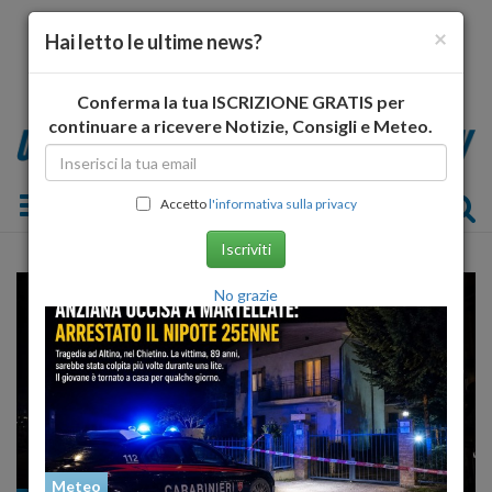
×
Hai letto le ultime news?
Conferma la tua ISCRIZIONE GRATIS per
continuare a ricevere Notizie, Consigli e Meteo.
Toggle navigation
Accetto
l'informativa sulla privacy
Iscriviti
No grazie
Meteo