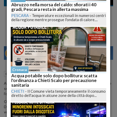
Cronaca dal mondo
Abruzzo nella morsa del caldo: sfiorati i 40
gradi, Pescara resta in allerta massima
Francia, riforma pensioni è Legge, scontri
PESCARA
-
Temperature eccezionali in numerosi centri
durante la notte a Parigi e in molte altre
della regione mentre prosegue l'ondata di calore....
città
29
31
MILANO
Cronaca
21 Marzo 2023
09:57
Cronaca dal mondo
Roma (RM)
Acqua potabile solo dopo bollitura: scatta
l'ordinanza a Chieti Scalo per precauzione
Almeno 142 persone sono state fermate finora nella capitale dove
sanitaria
secondo Tf1 quasi 2.000 agenti sono impegnati a mantenere
CHIETI
-
Il Comune vieta temporaneamente il consumo
l'ordine.
diretto dell'acqua in alcune zone della città dopo...
Oltre a Parigi e Strasburgo, manifestazioni sono avvenute a
Digione, dove circa 200 persone hanno manifestato, alcune col
volto coperto e incappucciate, gridando "odiamo la polizia".