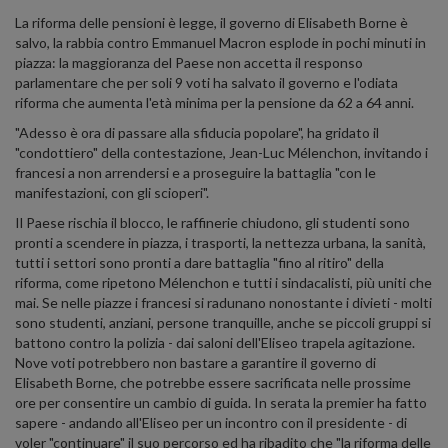
La riforma delle pensioni è legge, il governo di Elisabeth Borne è
salvo, la rabbia contro Emmanuel Macron esplode in pochi minuti in
piazza: la maggioranza del Paese non accetta il responso
parlamentare che per soli 9 voti ha salvato il governo e l'odiata
riforma che aumenta l'età minima per la pensione da 62 a 64 anni.
"Adesso è ora di passare alla sfiducia popolare", ha gridato il
"condottiero" della contestazione, Jean-Luc Mélenchon, invitando i
francesi a non arrendersi e a proseguire la battaglia "con le
manifestazioni, con gli scioperi".
Il Paese rischia il blocco, le raffinerie chiudono, gli studenti sono
pronti a scendere in piazza, i trasporti, la nettezza urbana, la sanità,
tutti i settori sono pronti a dare battaglia "fino al ritiro" della
riforma, come ripetono Mélenchon e tutti i sindacalisti, più uniti che
mai. Se nelle piazze i francesi si radunano nonostante i divieti - molti
sono studenti, anziani, persone tranquille, anche se piccoli gruppi si
battono contro la polizia - dai saloni dell'Eliseo trapela agitazione.
Nove voti potrebbero non bastare a garantire il governo di
Elisabeth Borne, che potrebbe essere sacrificata nelle prossime
ore per consentire un cambio di guida. In serata la premier ha fatto
sapere - andando all'Eliseo per un incontro con il presidente - di
voler "continuare" il suo percorso ed ha ribadito che "la riforma delle