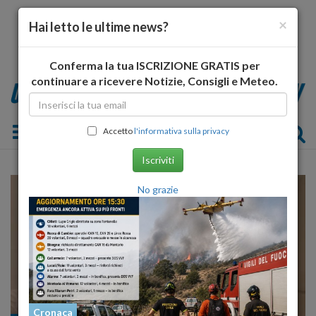
×
Hai letto le ultime news?
Conferma la tua ISCRIZIONE GRATIS per
continuare a ricevere Notizie, Consigli e Meteo.
Toggle navigation
Accetto
l'informativa sulla privacy
Iscriviti
No grazie
Cronaca