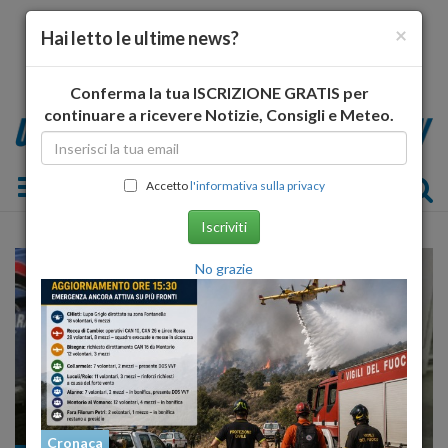
×
Hai letto le ultime news?
Conferma la tua ISCRIZIONE GRATIS per
continuare a ricevere Notizie, Consigli e Meteo.
Toggle navigation
Accetto
l'informativa sulla privacy
Iscriviti
No grazie
Cronaca