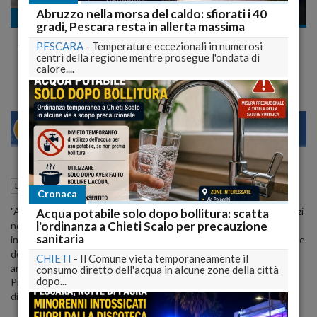
Abruzzo nella morsa del caldo: sfiorati i 40
Le sentenze
gradi, Pescara resta in allerta massima
Grandi Rischi Indietro i Soldi, Gabrielli Stizzito su
PESCARA
-
Temperature eccezionali in numerosi
Valentini: "Non insegni diritto ad Avvocatura"
centri della regione mentre prosegue l'ondata di
calore....
22
27
MILANO
29 Marzo 2015
07:46
Le sentenze
L'Aquila (AQ)
Cronaca
"Avendo letto le dichiarazioni dell'avvocato Valentini - sui cui giudizi
Acqua potabile solo dopo bollitura: scatta
l'ordinanza a Chieti Scalo per precauzione
non mi esprimo - preciso che, ovviamente, ogni azione è stata
sanitaria
intrapresa sulla base del conforme parere dell'Avvocatura Generale
dello Stato, alla quale dubito si possano insegnare le
CHIETI
-
Il Comune vieta temporaneamente il
argomentazioni giuridiche". Così il Capo del Dipartimento della
consumo diretto dell'acqua in alcune zone della città
dopo...
Protezione civile,
Franco Gabrielli
, risponde, in una nota, al legale
di alcune parti civili.