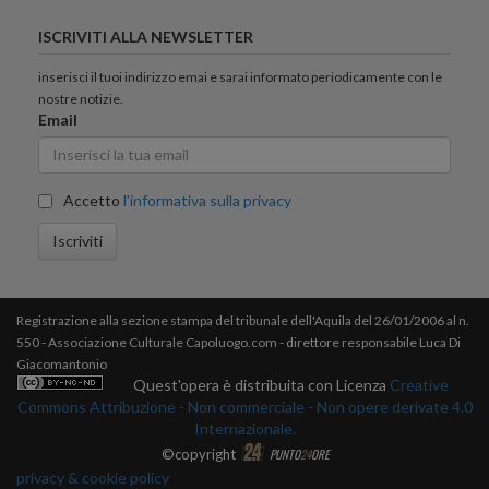
ISCRIVITI ALLA NEWSLETTER
inserisci il tuoi indirizzo emai e sarai informato periodicamente con le
nostre notizie.
Email
Accetto
l'informativa sulla privacy
Iscriviti
Registrazione alla sezione stampa del tribunale dell'Aquila del 26/01/2006 al n.
550 - Associazione Culturale Capoluogo.com - direttore responsabile Luca Di
Giacomantonio
Quest'opera è distribuita con Licenza
Creative
Commons Attribuzione - Non commerciale - Non opere derivate 4.0
Internazionale.
©copyright
PUNTO
24
ORE
privacy & cookie policy