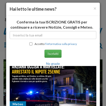
×
Hai letto le ultime news?
Conferma la tua ISCRIZIONE GRATIS per
continuare a ricevere Notizie, Consigli e Meteo.
Toggle navigation
Accetto
l'informativa sulla privacy
Iscriviti
No grazie
Meteo