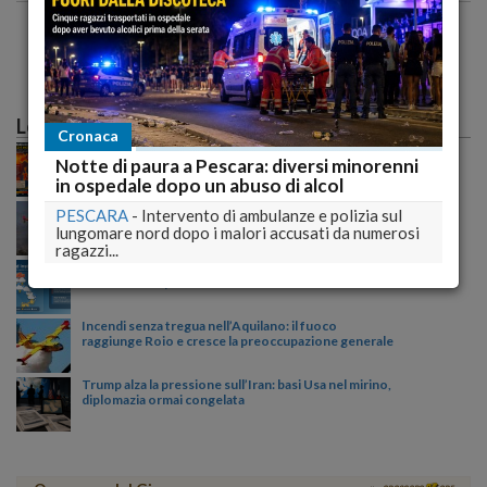
Le più lette
Cronaca
Caldo record sull'Italia: il peggio deve ancora
Notte di paura a Pescara: diversi minorenni
arrivare, poi una possibile svolta meteo
in ospedale dopo un abuso di alcol
Incendio tra Lucoli e Roio, massima allerta: continua
PESCARA
-
Intervento di ambulanze e polizia sul
il monitoraggio senza sosta delle autorità
lungomare nord dopo i malori accusati da numerosi
ragazzi...
Meteo ribaltato nel weekend: nubifragi e grandine,
ecco dove colpirà l’Italia domenica
Incendi senza tregua nell’Aquilano: il fuoco
raggiunge Roio e cresce la preoccupazione generale
Trump alza la pressione sull’Iran: basi Usa nel mirino,
diplomazia ormai congelata