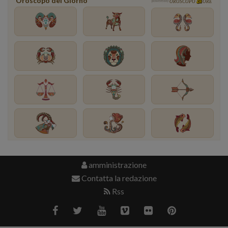
Oroscopo del Giorno
powered by
OROSCOPO
ORE
amministrazione
Contatta la redazione
Rss