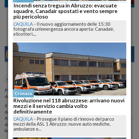
Lavoro
Incendi senza tregua in Abruzzo: evacuate
squadre, Canadair spostati e vento sempre
Il 7 maggio, picchetto della Cgil in
più pericoloso
solidarietà a operai della Ykk licenziati
L'AQUILA
-
Il nuovo aggiornamento delle 15:30
fotografa un'emergenza ancora aperta: Canadair,
elicotteri,...
28
30
MILANO
04 Maggio 2015
15:03
Lavoro
Teramo (TE)
Picchetto di solidarieta' della Fiom-Cgil di Teramo per i lavoratori
Cronaca
della Ykk Snap Fasteners Italia Spa di Colonnella (Teramo).
Rivoluzione nel 118 abruzzese: arrivano nuovi
mezzi e il servizio cambia volto
Il presidio si svolgera' a partire dalle ore 9.30 per tutta la durata
definitivamente
dell'udienza, il 7 maggio negli spazi adiacenti la sede della Corte di
Appello dell'Aquila dove si terra' il processo del ricorso presentato
L'AQUILA
-
Prosegue il piano di rinnovo del parco
mezzi della ASL 1 Abruzzo: nuove auto mediche,
dalla Fiom Cgil per comportamento antisindacale verso gli operai
ambulanze e...
licenziati dall'azienda.