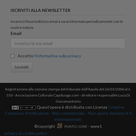
ISCRIVITI ALLA NEWSLETTER
inserisci il tuoi indirizzo emai e sarai informato periodicamente con le
nostre notizie.
Email
Accetto
l'informativa sulla privacy
Iscriviti
Registrazione alla sezione stampa del tribunale dell'Aquila del 26/01/2006 al n.
550 - Associazione Culturale Capoluogo.com - direttore responsabile Luca Di
Giacomantonio
Quest'opera è distribuita con Licenza
Creative
Commons Attribuzione - Non commerciale - Non opere derivate 4.0
Internazionale.
©copyright
- www1
PUNTO
24
ORE
privacy & cookie policy