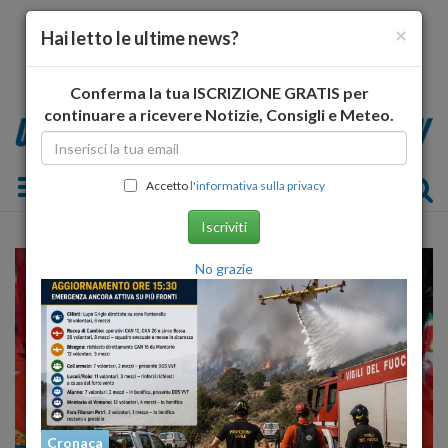
×
Hai letto le ultime news?
Conferma la tua ISCRIZIONE GRATIS per
continuare a ricevere Notizie, Consigli e Meteo.
Toggle navigation
Accetto
l'informativa sulla privacy
Iscriviti
No grazie
Cronaca