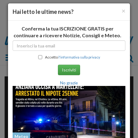
×
Hai letto le ultime news?
Conferma la tua ISCRIZIONE GRATIS per
continuare a ricevere Notizie, Consigli e Meteo.
Toggle navigation
Accetto
l'informativa sulla privacy
Iscriviti
No grazie
Meteo