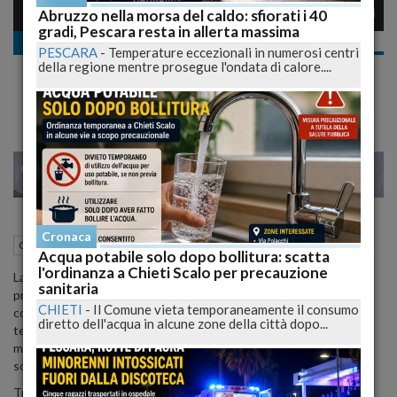
Abruzzo nella morsa del caldo: sfiorati i 40
gradi, Pescara resta in allerta massima
Cronaca nazionale
PESCARA
-
Temperature eccezionali in numerosi centri
Il Potere della Mente per Avere un'Orgasmo
della regione mentre prosegue l'ondata di calore....
in tutto il Corpo. La Tecnica - VIDEO
28
29
MILANO
Cronaca
20 Agosto 2015
05:00
Cronaca nazionale
Acqua potabile solo dopo bollitura: scatta
l'ordinanza a Chieti Scalo per precauzione
La potenza della mente è così grande da riuscire, da sola, a
sanitaria
procurare un orgasmo senza stimolare le zone comunemente
CHIETI
-
Il Comune vieta temporaneamente il consumo
considerate erogene. Sembra difficile da credere, ma è grazie alla
diretto dell'acqua in alcune zone della città dopo...
tecnica del
"thinking off"
che le persone con lesioni spinali o
menomazioni riescono a mantenere una vita sessuale
soddisfacente anche tramite l'autoerotismo.
Tramite questo metodo, infatti, non è necessario raggiungere e