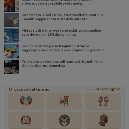
arrivare, poi una possibile svolta meteo
Incendio tra Lucoli e Roio, massima allerta: continua
il monitoraggio senza sosta delle autorità
Meteo ribaltato nel weekend: nubifragi e grandine,
ecco dove colpirà l’Italia domenica
Incendi senza tregua nell’Aquilano: il fuoco
raggiunge Roio e cresce la preoccupazione generale
Trump alza la pressione sull’Iran: basi Usa nel mirino,
diplomazia ormai congelata
Oroscopo del Giorno
powered by
OROSCOPO
ORE