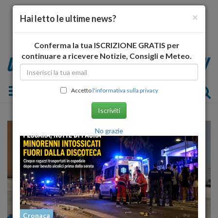
×
Hai letto le ultime news?
Conferma la tua ISCRIZIONE GRATIS per
continuare a ricevere Notizie, Consigli e Meteo.
Toggle navigation
Accetto
l'informativa sulla privacy
Iscriviti
No grazie
Cronaca