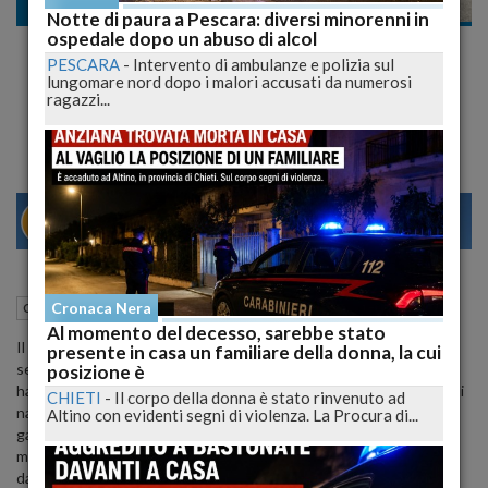
Cronaca
Notte di paura a Pescara: diversi minorenni in
ospedale dopo un abuso di alcol
Imprenditore cinese dirottò gli aiuti COVID
PESCARA
-
Intervento di ambulanze e polizia sul
destinati all'azienda ai parenti, sequestrati
lungomare nord dopo i malori accusati da numerosi
ragazzi...
30.000 €
29
31
MILANO
22 Aprile 2024
13:02
Cronaca Nera
Cronaca
Tortoreto (TE)
Al momento del decesso, sarebbe stato
Il tribunale di Teramo ha deciso di confiscare 30.000 euro in
presente in casa un familiare della donna, la cui
seguito alle indagini della Guardia di Finanza di Giulianova che
posizione è
hanno portato alla denuncia di un commercialista. L'imprenditore di
CHIETI
-
Il corpo della donna è stato rinvenuto ad
nazionalità cinese è accusato di aver deviato un finanziamento
Altino con evidenti segni di violenza. La Procura di...
garantito dallo Stato attraverso il "Decreto Liquidità", destinato a
mitigare la crisi delle piccole e medie imprese durante la pandemia
da COVID-19. Le indagini hanno rivelato che l'imprenditore ha