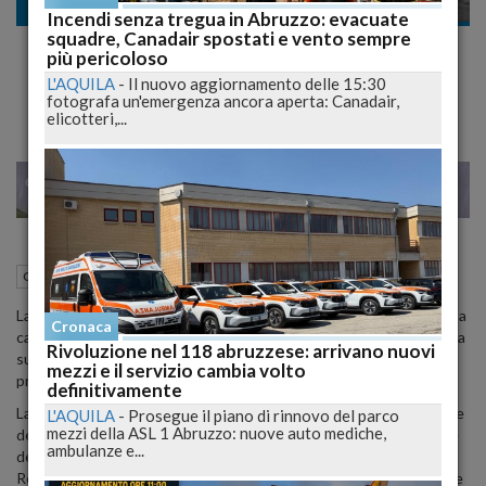
Cronaca
Incendi senza tregua in Abruzzo: evacuate
squadre, Canadair spostati e vento sempre
Inchiesta Il Vate, la procura chiede rinvio a
più pericoloso
giudizio per De Fanis e Zingariello
L'AQUILA
-
Il nuovo aggiornamento delle 15:30
fotografa un'emergenza ancora aperta: Canadair,
elicotteri,...
26
35
MILANO
03 Marzo 2015
17:03
Cronaca
Pescara (PE)
La procura di Pescara ha presentato la richiesta di rinvio a giudizio a
Cronaca
carico dell'ex assessore regionale alla cultura, Luigi De Fanis, e della
Rivoluzione nel 118 abruzzese: arrivano nuovi
sua ex segretaria, Lucia Zingariello, nell'ambito dell'inchiesta su
mezzi e il servizio cambia volto
presunte tangenti e cultura, denominata "Il Vate".
definitivamente
La richiesta riguarda anche Ermanno Falone, rappresentante legale
L'AQUILA
-
Prosegue il piano di rinnovo del parco
mezzi della ASL 1 Abruzzo: nuove auto mediche,
dell'associazione "Abruzzo Antico"; Rosa Giammarco, responsabile
ambulanze e...
dell'Agenzia per la Promozione Culturale della Regione Abruzzo;
Rocco Masci, 47 anni, originario di Ripa Teatina (Chieti), presidente