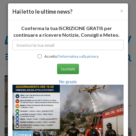
×
Hai letto le ultime news?
Conferma la tua ISCRIZIONE GRATIS per
continuare a ricevere Notizie, Consigli e Meteo.
Toggle navigation
Accetto
l'informativa sulla privacy
Iscriviti
No grazie
Cronaca