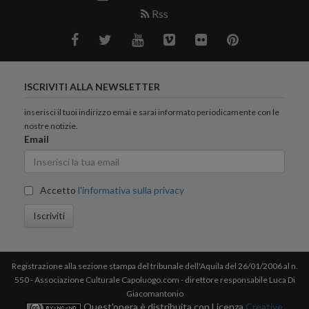
Rss
ISCRIVITI ALLA NEWSLETTER
inserisci il tuoi indirizzo emai e sarai informato periodicamente con le
nostre notizie.
Email
Accetto
l'informativa sulla privacy
Iscriviti
Registrazione alla sezione stampa del tribunale dell'Aquila del 26/01/2006 al n.
550 - Associazione Culturale Capoluogo.com - direttore responsabile Luca Di
Giacomantonio
Quest'opera è distribuita con Licenza
Creative