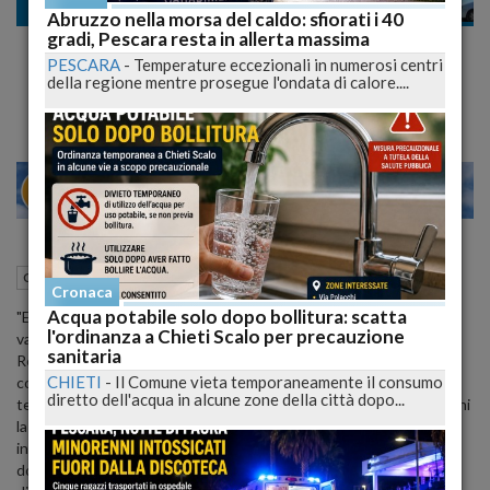
Cronaca
Abruzzo nella morsa del caldo: sfiorati i 40
gradi, Pescara resta in allerta massima
Inchiesta sui crolli, a fine mese una svolta
PESCARA
-
Temperature eccezionali in numerosi centri
Il procuratore Rossini a lavoro sulle macerie
della regione mentre prosegue l'ondata di calore....
24
28
MILANO
07 Settembre 2009
20:56
Cronaca
L'Aquila (AQ)
Cronaca
Acqua potabile solo dopo bollitura: scatta
"Entro settembre si perverra' ai primi risultati che avranno una
l'ordinanza a Chieti Scalo per precauzione
valenza processuale". Lo ha detto oggi il Procuratore della
sanitaria
Repubblica presso il Tribunale dell'Aquila, Alfredo Rossini che sta
CHIETI
-
Il Comune vieta temporaneamente il consumo
coordinando l'attivita' di indagine sui crolli del 6 aprile, causati dal
diretto dell'acqua in alcune zone della città dopo...
terremoto. Il magistrato, che ha sottolineato come "in questi giorni
la Procura sta raccogliendo parecchio materiale utile ai fini
investigativi", ha detto anche che i rilievi alla Casa dello studente,
dove sono morti otto giovani, non sono affatto terminati. Si tratta