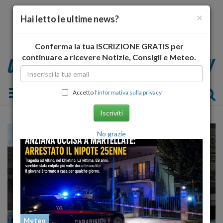
×
Hai letto le ultime news?
Conferma la tua ISCRIZIONE GRATIS per
continuare a ricevere Notizie, Consigli e Meteo.
Toggle navigation
Accetto
l'informativa sulla privacy
Iscriviti
No grazie
Meteo