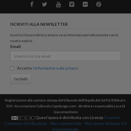
ISCRIVITI ALLA NEWSLETTER
inserisci il tuoi indirizzo emai e sarai informato periodicamente con le
nostre notizie.
Email
Accetto
l'informativa sulla privacy
Iscriviti
Registrazione alla sezione stampa del tribunale dell'Aquila del 26/01/2006 al n.
550 - Associazione Culturale Capoluogo.com - direttore responsabile Luca Di
Giacomantonio
Quest'opera è distribuita con Licenza
Creative
Commons Attribuzione - Non commerciale - Non opere derivate 4.0
Internazionale.