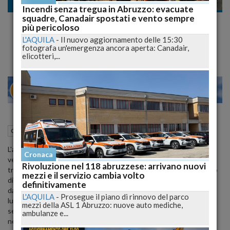
Cronaca
Incendi senza tregua in Abruzzo: evacuate
squadre, Canadair spostati e vento sempre
Individuato e Denunciato l'Autore del Video
più pericoloso
dell'Orsa con il Cucciolo Inseguita in Auto
L'AQUILA
-
Il nuovo aggiornamento delle 15:30
fotografa un'emergenza ancora aperta: Canadair,
elicotteri,...
20
26
MILANO
09 Agosto 2023
16:19
Cronaca
Roccaraso (AQ)
L'autore del video controverso in cui un'orsa con il suo cucciolo
Cronaca
veniva inseguita da un'auto è stato individuato e denunciato. Si
Rivoluzione nel 118 abruzzese: arrivano nuovi
tratta di un uomo di 61 anni, residente a Pescocostanzo, accusato
mezzi e il servizio cambia volto
di maltrattamenti nei confronti degli animali. L'indagine, condotta
definitivamente
dai carabinieri forestali della Stazione di Roccaraso, ha portato alla
L'AQUILA
-
Prosegue il piano di rinnovo del parco
luce l'identità dell'uomo dopo una serie di attività investigative e il
mezzi della ASL 1 Abruzzo: nuove auto mediche,
sequestro del suo telefono cellulare e del veicolo utilizzato
ambulanze e...
nell'episodio.