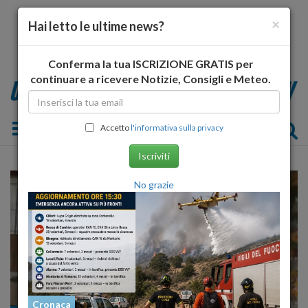
×
Hai letto le ultime news?
Conferma la tua ISCRIZIONE GRATIS per
continuare a ricevere Notizie, Consigli e Meteo.
Toggle navigation
Accetto
l'informativa sulla privacy
Iscriviti
No grazie
Cronaca