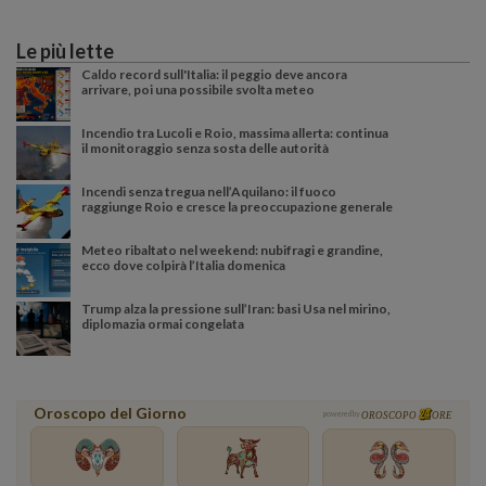
Le più lette
Caldo record sull'Italia: il peggio deve ancora
arrivare, poi una possibile svolta meteo
Incendio tra Lucoli e Roio, massima allerta: continua
il monitoraggio senza sosta delle autorità
Incendi senza tregua nell’Aquilano: il fuoco
raggiunge Roio e cresce la preoccupazione generale
Meteo ribaltato nel weekend: nubifragi e grandine,
ecco dove colpirà l’Italia domenica
Trump alza la pressione sull’Iran: basi Usa nel mirino,
diplomazia ormai congelata
Oroscopo del Giorno
powered by
OROSCOPO
ORE