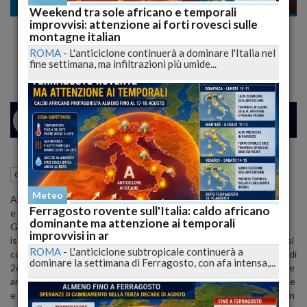
Cronaca
Weekend tra sole africano e temporali
improvvisi: attenzione ai forti rovesci sulle
Istat: al via censimento imprese, istituzioni
montagne italian
e no profit
ROMA
-
L'anticiclone continuerà a dominare l'Italia nel
fine settimana, ma infiltrazioni più umide...
26
29
MILANO
10 Settembre 2012
14:19
Cronaca
Meteo
Al via il censimento dell'Istat sulle imprese, le istituzioni pubbliche
Ferragosto rovente sull'Italia: caldo africano
e quelle non profit. Il presidente dell'Istituto di statistica Enrico
dominante ma attenzione ai temporali
Giovannini ha presentato il "Nono censimento industria e servizi,
improvvisi in ar
istituzioni e non profit". Le rilevazioni, partite il 3 settembre e che si
ROMA
-
L'anticiclone subtropicale continuerà a
concluderanno il 14 di questo mese, coinvolgeranno un campione di
dominare la settimana di Ferragosto, con afa intensa,...
260mila imprese e oltre 470mila istituzioni non profit. "Dall'indagine
arrivera' un contributo alle decisioni di politica economica del Paese
e allo sviluppo delle imprese", sostiene Giovannini affiancato oggi in