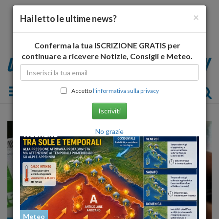
×
Hai letto le ultime news?
Conferma la tua ISCRIZIONE GRATIS per
continuare a ricevere Notizie, Consigli e Meteo.
Toggle navigation
Accetto
l'informativa sulla privacy
Iscriviti
No grazie
Meteo