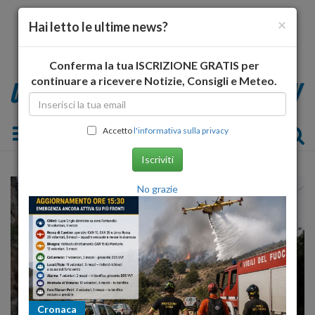
×
Hai letto le ultime news?
Conferma la tua ISCRIZIONE GRATIS per
continuare a ricevere Notizie, Consigli e Meteo.
Toggle navigation
Accetto
l'informativa sulla privacy
Iscriviti
No grazie
Cronaca