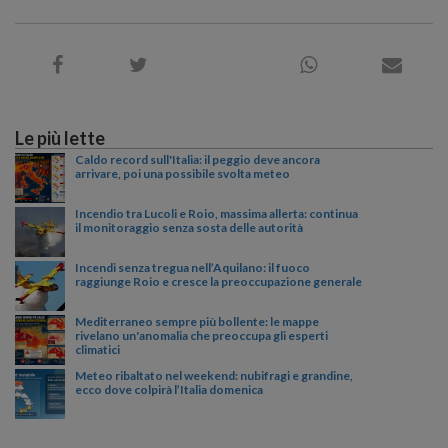
Le più lette
Caldo record sull'Italia: il peggio deve ancora
arrivare, poi una possibile svolta meteo
Incendio tra Lucoli e Roio, massima allerta: continua
il monitoraggio senza sosta delle autorità
Incendi senza tregua nell’Aquilano: il fuoco
raggiunge Roio e cresce la preoccupazione generale
Mediterraneo sempre più bollente: le mappe
rivelano un'anomalia che preoccupa gli esperti
climatici
Meteo ribaltato nel weekend: nubifragi e grandine,
ecco dove colpirà l’Italia domenica