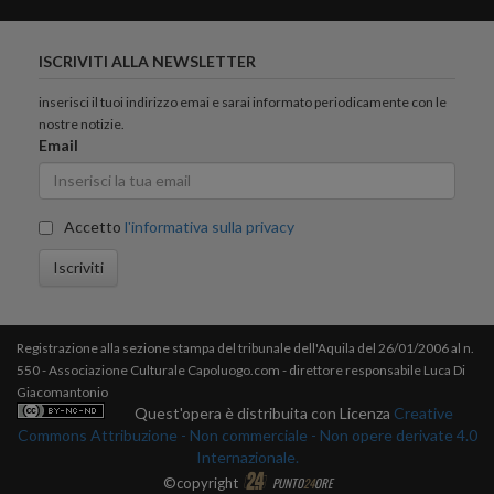
ISCRIVITI ALLA NEWSLETTER
inserisci il tuoi indirizzo emai e sarai informato periodicamente con le
nostre notizie.
Email
Accetto
l'informativa sulla privacy
Iscriviti
Registrazione alla sezione stampa del tribunale dell'Aquila del 26/01/2006 al n.
550 - Associazione Culturale Capoluogo.com - direttore responsabile Luca Di
Giacomantonio
Quest'opera è distribuita con Licenza
Creative
Commons Attribuzione - Non commerciale - Non opere derivate 4.0
Internazionale.
©copyright
PUNTO
24
ORE