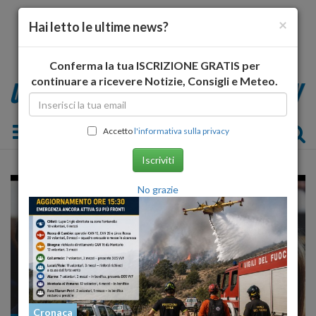
×
Hai letto le ultime news?
Conferma la tua ISCRIZIONE GRATIS per
continuare a ricevere Notizie, Consigli e Meteo.
Toggle navigation
Accetto
l'informativa sulla privacy
Iscriviti
No grazie
Cronaca