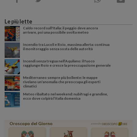
Le più lette
Caldo record sull'Italia: il peggio deve ancora
arrivare, poi una possibile svolta meteo
Incendio tra Lucoli e Roio, massima allerta: continua
il monitoraggio senza sosta delle autorità
Incendi senza tregua nell’Aquilano: il fuoco
raggiunge Roio e cresce la preoccupazione generale
Mediterraneo sempre più bollente: le mappe
rivelano un'anomalia che preoccupa gli esperti
climatici
Meteo ribaltato nel weekend: nubifragi e grandine,
ecco dove colpirà l’Italia domenica
Oroscopo del Giorno
powered by
OROSCOPO
ORE