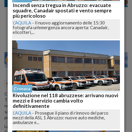
Cronaca nazionale
Incendi senza tregua in Abruzzo: evacuate
squadre, Canadair spostati e vento sempre
Jennifer Aniston è Incinta del suo Justin
più pericoloso
Theroux. dopo le Nozze la Rivelazione sulla
L'AQUILA
-
Il nuovo aggiornamento delle 15:30
fotografa un'emergenza ancora aperta: Canadair,
Gravidanza
elicotteri,...
23
28
MILANO
25 Agosto 2015
06:43
Cronaca nazionale
Cronaca
Con l'anno nuovo arriverà anche la cicogna in casa Aniston-
Rivoluzione nel 118 abruzzese: arrivano nuovi
Theroux. Il primo figlio di
Jennifer Aniston
è in arrivo: l'attrice e il
mezzi e il servizio cambia volto
definitivamente
neo sposo
Justin Theroux
- da quanto si legge su 'New Idea' -
sarebbero in 'dolce attesa' da ben quattro mesi. La nascita è
L'AQUILA
-
Prosegue il piano di rinnovo del parco
mezzi della ASL 1 Abruzzo: nuove auto mediche,
prevista per il nuovo anno.
ambulanze e...
La coppia, meno di un mese fa, aveva organizzato una misteriosa