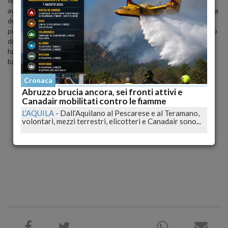
festa che si è rivelata un matrimonio e pare che in quell'occasione
avrebbero rivelato la sorpresa. "Mentre lo annunciavano a tutti - ha
detto un ospite della festa - Justin teneva la mano dolcemente
poggiata sul ventre di lei. Il viso di Jen - ha aggiunto - era illuminato
dal sorriso". Un'altra fonte ha rivelato: "Jennifer sprizza di gioia:
hanno così tanto amore da dare e non vedono l'ora nasca il
bambino"
Cronaca
Abruzzo brucia ancora, sei fronti attivi e
Canadair mobilitati contro le fiamme
L'AQUILA
-
Dall’Aquilano al Pescarese e al Teramano,
volontari, mezzi terrestri, elicotteri e Canadair sono...