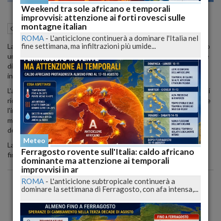
Weekend tra sole africano e temporali
improvvisi: attenzione ai forti rovesci sulle
montagne italian
07 Settembre 2012
08:22
Cronaca nazionale
ROMA
-
L'anticiclone continuerà a dominare l'Italia nel
fine settimana, ma infiltrazioni più umide...
La prima uscita in pubblico per una star americana o mondiale dopo
un fatto spiacevole è sempre dura, durissimo reggere la pressione
di tante domande da parte di pubblico e giornalisti e dei flash
incessanti dei paparazzi.
L'altra sera Katie Holmes ha deciso di compiere il grande passo e di
ricomparire ufficialmente per la prima volta e proprio a sottolineare
l'impegno che vuole intraprendere soprattutto nel campo della
moda ha voluto presenziare e premiare personalmente il vincitore
del premio Style Award al Lincoln Center di New York.
Meteo
La stilista Carolina Herrera è stata quindi premiata da una Holmes
Ferragosto rovente sull'Italia: caldo africano
finalmente donna, vestita da lei e semplicemente bella.
dominante ma attenzione ai temporali
improvvisi in ar
ROMA
-
L'anticiclone subtropicale continuerà a
dominare la settimana di Ferragosto, con afa intensa,...