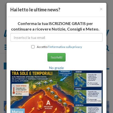
×
Hai letto le ultime news?
Conferma la tua ISCRIZIONE GRATIS per
continuare a ricevere Notizie, Consigli e Meteo.
Toggle navigation
Accetto
l'informativa sulla privacy
Iscriviti
Cronaca nazionale
No grazie
Katie Holmes, dopo il divorzio vuol rifiorire
come donna
25
30
MILANO
Meteo