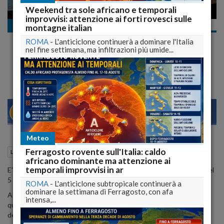
Weekend tra sole africano e temporali
improvvisi: attenzione ai forti rovesci sulle
Le commemorazioni
montagne italian
L'Aquila, quattro anni dopo: il lungo cammino della
ROMA
-
L'anticiclone continuerà a dominare l'Italia
memoria per tutti i morti di illegalità
nel fine settimana, ma infiltrazioni più umide...
309 i morti del sisma del 6 aprile 2009
23
28
MILANO
Meteo
Ferragosto rovente sull'Italia: caldo
06 Aprile 2013
15:30
Le commemorazioni
L'Aquila (AQ)
africano dominante ma attenzione ai
temporali improvvisi in ar
E' stato un serpentone di fiaccole, quello partito intorno alle 22 del
5 aprile 2013 da Via XX Settembre.
ROMA
-
L'anticiclone subtropicale continuerà a
dominare la settimana di Ferragosto, con afa
Alla testa della fiaccolata le facce dolenti dei familiari delle vittime,
intensa,...
quelle 309 persone morte durante il terremoto di magnitudo 6.3
del 6 aprile 2009.