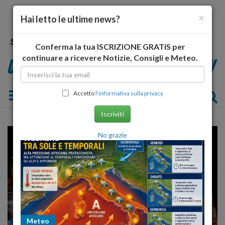
×
Hai letto le ultime news?
Conferma la tua ISCRIZIONE GRATIS per
continuare a ricevere Notizie, Consigli e Meteo.
Toggle navigation
Accetto
l'informativa sulla privacy
Iscriviti
No grazie
Meteo