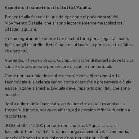
E quei morti sono i morti di tutta L'Aquila
.
Presente alla fiaccolata una delegazione di parlamentari del
MoVimento 5 stelle, che si sono letteralemente mescolati tra i
cittadini aquilani.
E come ogni anno le donne che combattono per la legalità: madri,
figlie, mogli e sorelle di chi è morto sul lavoro, o per cause tutt'altro
che naturali.
Viareggio, Thyssen Krupp, Giampilieri storie di illegalità dove la vita
sana è stata spezzata per sempre da cause non naturali.
Come non naturale dovrebbe essere morire di terremoto. La
tecncologia e la scienza sanno come costruire o preservare ciò già
esiste in zone sismiche. L'Aquila deve impararlo per i figli che sono
rimasti.
Tanto dolore nella fiaccolata, un dolore che a quattro anni dalla
tragedia, è intimo, scava un abisso, ed è persino difficile riuscirlo a
raccontare.
3000, 5000 o 12000 persone non importa, L'Aquila c'era alla
fiaccolata. E per tutti è stata una lunga camminata della memoria,
per chi si è salvato, per chi non c'era, per chi non c'è più.