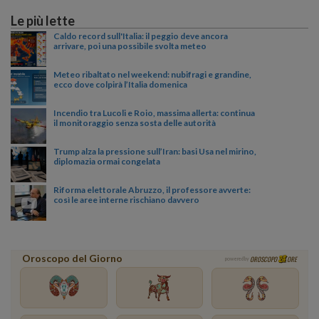
Le più lette
Caldo record sull'Italia: il peggio deve ancora
arrivare, poi una possibile svolta meteo
Meteo ribaltato nel weekend: nubifragi e grandine,
ecco dove colpirà l’Italia domenica
Incendio tra Lucoli e Roio, massima allerta: continua
il monitoraggio senza sosta delle autorità
Trump alza la pressione sull’Iran: basi Usa nel mirino,
diplomazia ormai congelata
Riforma elettorale Abruzzo, il professore avverte:
così le aree interne rischiano davvero
Oroscopo del Giorno
OROSCOPO
ORE
powered by