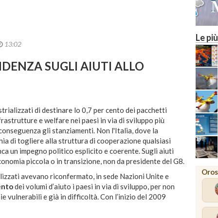
Le più
13:02
DENZA SUGLI AIUTI ALLO
rializzati di destinare lo 0,7 per cento dei pacchetti
frastrutture e welfare nei paesi in via di sviluppo più
conseguenza gli stanziamenti. Non l'Italia, dove la
hia di togliere alla struttura di cooperazione qualsiasi
ca un impegno politico esplicito e coerente. Sugli aiuti
economia piccola o in transizione, non da presidente del G8.
Oros
ializzati avevano riconfermato, in sede Nazioni Unite e
ento
dei volumi d’aiuto i paesi in via di sviluppo, per non
 vulnerabili e già in difficoltà. Con l’inizio del 2009