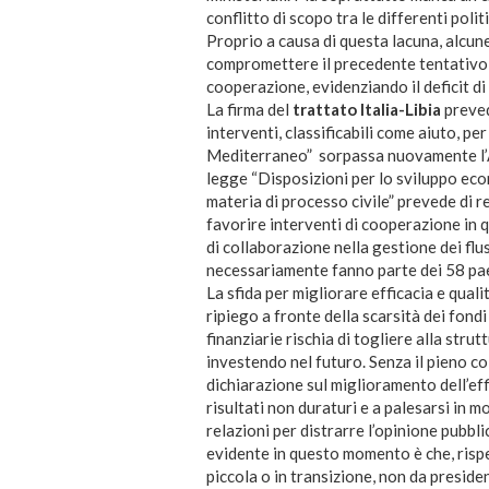
conflitto di scopo tra le differenti polit
Proprio a causa di questa lacuna, alcune
compromettere il precedente tentativo 
cooperazione, evidenziando il deficit d
La firma del
trattato Italia-Libia
preved
interventi, classificabili come aiuto, pe
Mediterraneo” sorpassa nuovamente l’A
legge “Disposizioni per lo sviluppo eco
materia di processo civile” prevede di r
favorire interventi di cooperazione in 
di collaborazione nella gestione dei flu
necessariamente fanno parte dei 58 paes
La sfida per migliorare efficacia e qual
ripiego a fronte della scarsità dei fondi
finanziarie rischia di togliere alla stru
investendo nel futuro. Senza il pieno co
dichiarazione sul miglioramento dell’ef
risultati non duraturi e a palesarsi in
relazioni per distrarre l’opinione pubbli
evidente in questo momento è che, rispet
piccola o in transizione, non da preside