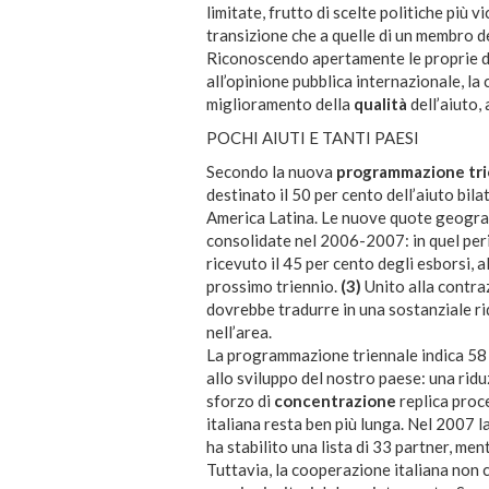
limitate, frutto di scelte politiche più 
transizione che a quelle di un membro d
Riconoscendo apertamente le proprie deb
all’opinione pubblica internazionale, la
miglioramento della
qualità
dell’aiuto,
POCHI AIUTI E TANTI PAESI
Secondo la nuova
programmazione tri
destinato il 50 per cento dell’aiuto bil
America Latina. Le nuove quote geogra
consolidate nel 2006-2007: in quel per
ricevuto il 45 per cento degli esborsi, a
prossimo triennio.
(3)
Unito alla contraz
dovrebbe tradurre in una sostanziale ri
nell’area.
La programmazione triennale indica 58 p
allo sviluppo del nostro paese: una ridu
sforzo di
concentrazione
replica proces
italiana resta ben più lunga. Nel 2007 l
ha stabilito una lista di 33 partner, ment
Tuttavia, la cooperazione italiana non c