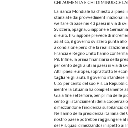
CHI AUMENTA E CHI DIMINUISCE L'
La Banca Mondiale ha chiesto ai paesi in
stanziate dai provvedimenti nazionali an
welfare di base nei 43 paesi in via di svi
Svizzera, Spagna, Giappone e Germani
di euro. Il Giappone prevede di incremen
asiatico, il governo svizzero punta allo
a condizione però che la realizzazione 
Francia e Regno Unito hanno confermat
Pil. Infine, la prima finanziaria della 
per cento degli aiuti ai paesi in via di sv
Altri paesi europei, soprattutto le econ
tagliare
gli aiuti. Il governo irlandese 
0,53 per cento del suo Pil. La Repubbli
mentre la Lituania ha completamente azz
Già a fine settembre, ben prima delle pi
cento gli stanziamenti della cooperazion
dimezzandone l’incidenza sul bilancio de
Nell’anno della presidenza italiana del G
nostro paese potrebbe raggiungere al
del Pil, quasi dimezzandosi rispetto ai li