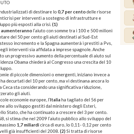
AIUTO
dustrializzati di destinare lo
0,7 per cento
delle risorse
ticrisi per interventi a sostegno di infrastrutture e
luppo più esposti alla crisi.
(1)
a
aumenteranno
l’aiuto con somme tra i 100 e 500 milioni
tare del 50 per cento gli aiuti destinati al Sud-Est
 stesso incremento e la Spagna aumenterà i prestiti a Pvs,
degli interventi sia affidata a imprese spagnole. Anche
o un progressivo aumento della percentuale di aiuto sul
presidenza Obama chiederà al Congresso una crescita del 10
iluppo.
omie di piccole dimensioni o emergenti, iniziano invece a
li ha decurtati del 10 per cento, ma vi destinana ancora lo
ca Ceca sta considerando una significativa riduzione,
erato gli aiuti.
ccole economie europee, l’
Italia
ha tagliato del 56 per
e allo sviluppo gestiti dal ministero degli Esteri,
llo Stato, che ha continuato a crescere del 3 per cento.
8, si stima che nel 2009 l’aiuto pubblico allo sviluppo del
 massimo
1,7 miliardi
circa di euro, lo 0,11- 0,12 per cento
velli già insufficienti del 2008.
(2)
Si tratta di risorse