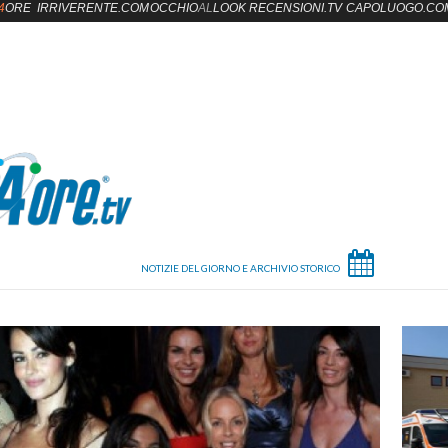
4
ORE
IRRIVERENTE.COM
OCCHIO
AL
LOOK
RECENSIONI.TV
CAPOLUOGO.CO