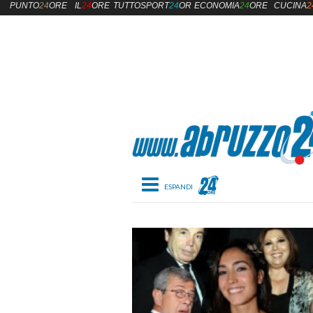
PUNTO
24
ORE
IL
24
ORE
TUTTOSPORT
24
ORE
ECONOMIA
24
ORE
CUCINA
2
Toggle navigation