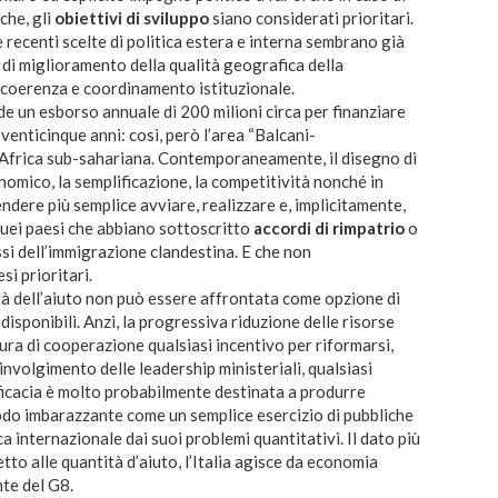
iche, gli
obiettivi di sviluppo
siano considerati prioritari.
 recenti scelte di politica estera e interna sembrano già
di miglioramento della qualità geografica della
i coerenza e coordinamento istituzionale.
e un esborso annuale di 200 milioni circa per finanziare
r venticinque anni: così, però l’area “Balcani-
frica sub-sahariana. Contemporaneamente, il disegno di
nomico, la semplificazione, la competitività nonché in
endere più semplice avviare, realizzare e, implicitamente,
quei paesi che abbiano sottoscritto
accordi di rimpatrio
o
ssi dell’immigrazione clandestina. E che non
i prioritari.
ità dell’aiuto non può essere affrontata come opzione di
 disponibili. Anzi, la progressiva riduzione delle risorse
ttura di cooperazione qualsiasi incentivo per riformarsi,
involgimento delle leadership ministeriali, qualsiasi
ficacia è molto probabilmente destinata a produrre
 modo imbarazzante come un semplice esercizio di pubbliche
ca internazionale dai suoi problemi quantitativi. Il dato più
to alle quantità d’aiuto, l’Italia agisce da economia
nte del G8.