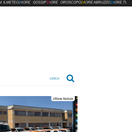
M
ILMETEO
24
ORE
GOSSIP
24
ORE
OROSCOPO
24
ORE
ABRUZZO
24
ORE.TV
Ultime Notizie