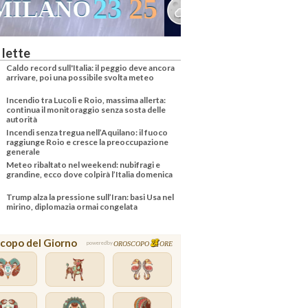
24
36
VENEZIA
 lette
Caldo record sull'Italia: il peggio deve ancora
arrivare, poi una possibile svolta meteo
Incendio tra Lucoli e Roio, massima allerta:
continua il monitoraggio senza sosta delle
autorità
Incendi senza tregua nell’Aquilano: il fuoco
raggiunge Roio e cresce la preoccupazione
generale
Meteo ribaltato nel weekend: nubifragi e
grandine, ecco dove colpirà l’Italia domenica
Trump alza la pressione sull’Iran: basi Usa nel
mirino, diplomazia ormai congelata
copo del Giorno
OROSCOPO
ORE
powered by