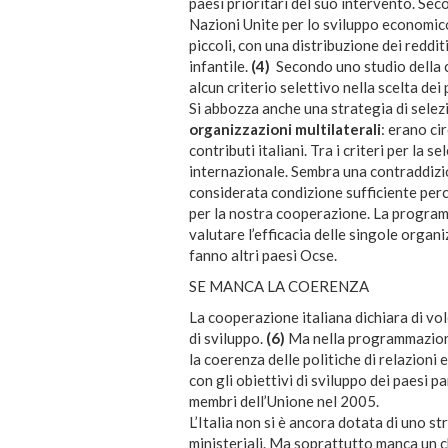
paesi prioritari del suo intervento. Seco
Nazioni Unite per lo sviluppo economic
piccoli, con una distribuzione dei reddit
infantile.
(4)
Secondo uno studio della co
alcun criterio selettivo nella scelta dei
Si abbozza anche una strategia di sele
organizzazioni multilaterali
: erano ci
contributi italiani. Tra i criteri per la s
internazionale. Sembra una contraddizion
considerata condizione sufficiente per
per la nostra cooperazione. La program
valutare l’efficacia delle singole organ
fanno altri paesi Ocse.
SE MANCA LA COERENZA
La cooperazione italiana dichiara di vol
di sviluppo.
(6)
Ma nella programmazione 
la coerenza delle politiche di relazioni 
con gli obiettivi di sviluppo dei paesi p
membri dell’Unione nel 2005.
L’Italia non si è ancora dotata di uno 
ministeriali. Ma soprattutto manca un ch