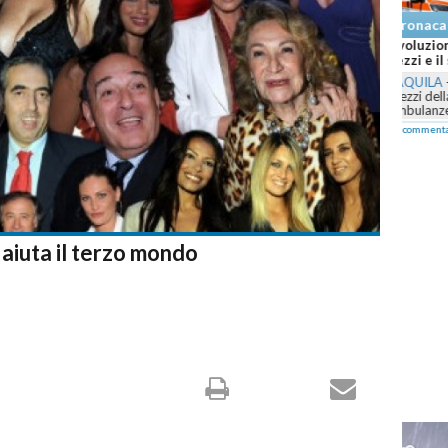
Cron
Abruzzo
Canadai
L'AQUI
Teraman
Canadai
comm
 aiuta il terzo mondo