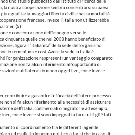
ndo uno studio pubblicato dall’istituto di ricerca delle
o, la nostra cooperazione sembra concentrarsi su paesi
i più egualitaria, maggiori libertà civili e bassa mortalità
operazione francese, invece, l’Italia non utilizzerebbe
 partner.
(5)
zione e concentrazione dell’impegno verso le
rca cinquanta quelle che nel 2008 hanno beneficiato di
elezione, figura l’“italianità” della sede dell’organismo
e in termini, ma è così. Avere la sede in Italia è
ché l’organizzazione rappresenti un vantaggio comparato
mazione non fa alcun riferimento all’opportunità di
izzazioni multilaterali in modo oggettivo, come invece
er contribuire a garantire l’efficacia dell’intero processo
non si fa alcun riferimento alla necessità di assicurare
esterne dell’Italia, commerciali o migratorie ad esempio,
artner, come invece si sono impegnati a fare tutti gli Stati
strumento di coordinamento tra le differenti agende
iaro ed esplicito impegno politico a far sì che in caso di