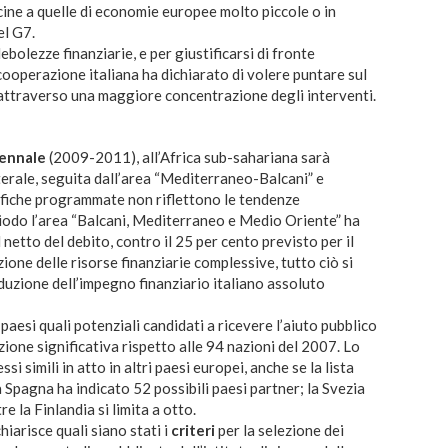
vicine a quelle di economie europee molto piccole o in
el G7.
olezze finanziarie, e per giustificarsi di fronte
 cooperazione italiana ha dichiarato di volere puntare sul
 attraverso una maggiore concentrazione degli interventi.
ennale
(2009-2011), all’Africa sub-sahariana sarà
aterale, seguita dall’area “Mediterraneo-Balcani” e
fiche programmate non riflettono le tendenze
iodo l’area “Balcani, Mediterraneo e Medio Oriente” ha
l netto del debito, contro il 25 per cento previsto per il
ione delle risorse finanziarie complessive, tutto ciò si
duzione dell’impegno finanziario italiano assoluto
aesi quali potenziali candidati a ricevere l’aiuto pubblico
zione significativa rispetto alle 94 nazioni del 2007. Lo
si simili in atto in altri paesi europei, anche se la lista
a Spagna ha indicato 52 possibili paesi partner; la Svezia
re la Finlandia si limita a otto.
hiarisce quali siano stati i
criteri
per la selezione dei