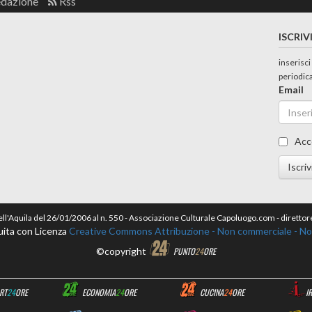
edazione
Rss
ISCRIV
inserisci
periodic
Email
Acc
Iscriv
dell'Aquila del 26/01/2006 al n. 550 - Associazione Culturale Capoluogo.com - dirett
uita con Licenza
Creative Commons Attribuzione - Non commerciale - Non 
©copyright
PUNTO
24
ORE
RT
24
ORE
ECONOMIA
24
ORE
CUCINA
24
ORE
I