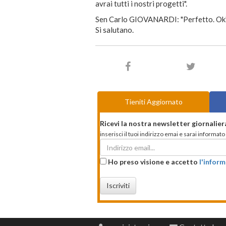
avrai tutti i nostri progetti".
Sen Carlo GIOVANARDI: "Perfetto. Ok"
Si salutano.
Tieniti Aggiornato
Ricevi la nostra newsletter giornalier
inserisci il tuoi indirizzo emai e sarai informa
Ho preso visione e accetto
l'inform
Iscriviti