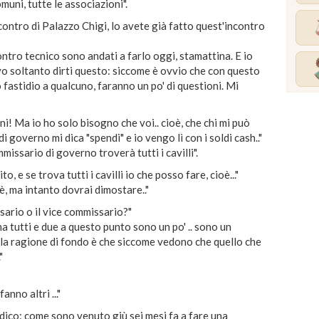
omuni, tutte le associazioni".
tro di Palazzo Chigi, lo avete già fatto quest'incontro
ro tecnico sono andati a farlo oggi, stamattina. E io
vo soltanto dirti questo: siccome è ovvio che con questo
astidio a qualcuno, faranno un po' di questioni. Mi
 Ma io ho solo bisogno che voi.. cioè, che chi mi può
i governo mi dica "spendi" e io vengo lì con i soldi cash.."
sario di governo troverà tutti i cavilli".
e se trova tutti i cavilli io che posso fare, cioè..."
ma intanto dovrai dimostare.."
rio o il vice commissario?"
utti e due a questo punto sono un po' .. sono un
la ragione di fondo è che siccome vedono che quello che
"
nno altri ..."
ico: come sono venuto giù sei mesi fa a fare una