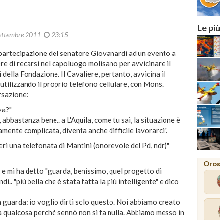
Le più
ettembre 2011
23:15
a partecipazione del senatore Giovanardi ad un evento a
e di recarsi nel capoluogo molisano per avvicinare il
 della Fondazione. Il Cavaliere, pertanto, avvicina il
utilizzando il proprio telefono cellulare, con Mons.
rsazione:
va?"
bastanza bene.. a L'Aquila, come tu sai, la situazione è
ramente complicata, diventa anche difficile lavorarci".
i una telefonata di Mantini (onorevole del Pd, ndr)"
Oros
e mi ha detto "guarda, benissimo, quel progetto di
ndi.. "più bella che è stata fatta la più intelligente" e dico
uarda: io voglio dirti solo questo. Noi abbiamo creato
ia qualcosa perché sennò non si fa nulla. Abbiamo messo in