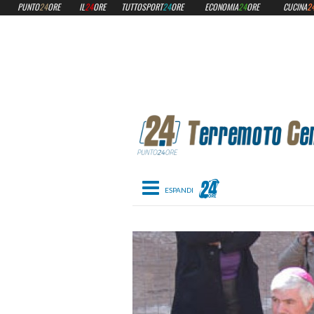
PUNTO
24
ORE
IL
24
ORE
TUTTOSPORT
24
ORE
ECONOMIA
24
ORE
CUCINA
2
Toggle navigation