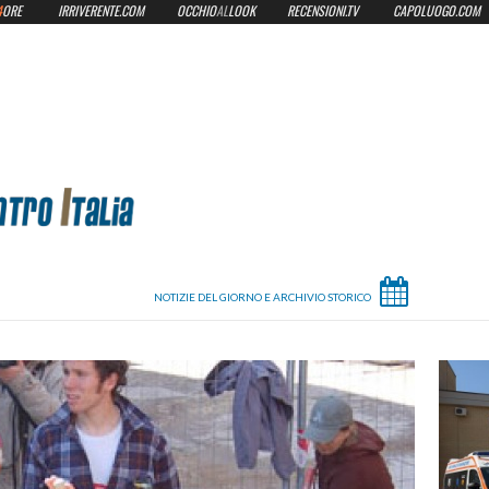
4
ORE
IRRIVERENTE.COM
OCCHIO
AL
LOOK
RECENSIONI.TV
CAPOLUOGO.COM