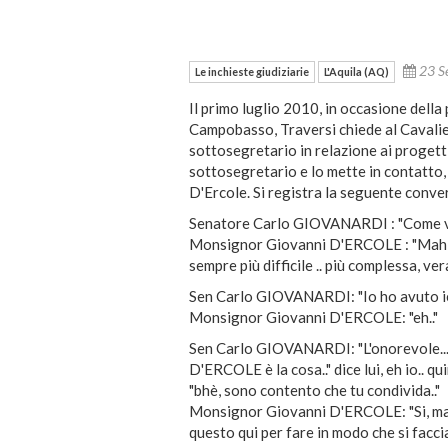
23 S
Le inchieste giudiziarie
L'Aquila (AQ)
Il primo luglio 2010, in occasione dell
Campobasso, Traversi chiede al Cavalier
sottosegretario in relazione ai progetti
sottosegretario e lo mette in contatto, 
D'Ercole. Si registra la seguente conve
Senatore Carlo GIOVANARDI : "Come 
Monsignor Giovanni D'ERCOLE : "Mah, ab
sempre più difficile .. più complessa, ve
Sen Carlo GIOVANARDI: "Io ho avuto ier
Monsignor Giovanni D'ERCOLE: "eh.."
Sen Carlo GIOVANARDI: "L'onorevole... 
D'ERCOLE è la cosa.." dice lui, eh io.. qui
"bhè, sono contento che tu condivida.."
Monsignor Giovanni D'ERCOLE: "Si, ma g
questo qui per fare in modo che si facc