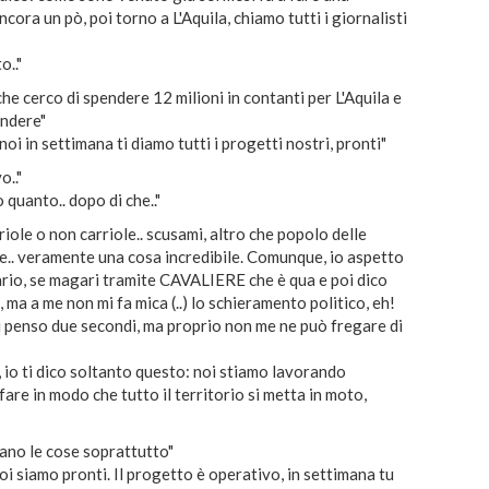
ora un pò, poi torno a L'Aquila, chiamo tutti i giornalisti
.."
e cerco di spendere 12 milioni in contanti per L'Aquila e
endere"
 in settimana ti diamo tutti i progetti nostri, pronti"
.."
uanto.. dopo di che.."
le o non carriole.. scusami, altro che popolo delle
 fine.. veramente una cosa incredibile. Comunque, io aspetto
sario, se magari tramite CAVALIERE che è qua e poi dico
 ma a me non mi fa mica (..) lo schieramento politico, eh!
 penso due secondi, ma proprio non me ne può fregare di
o ti dico soltanto questo: noi stiamo lavorando
fare in modo che tutto il territorio si metta in moto,
ano le cose soprattutto"
iamo pronti. Il progetto è operativo, in settimana tu