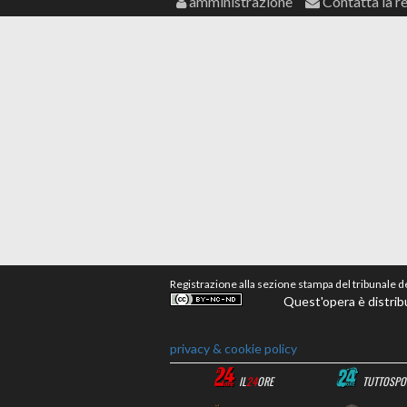
amministrazione
Contatta la r
Registrazione alla sezione stampa del tribunale 
Quest'opera è distrib
privacy & cookie policy
IL
24
ORE
TUTTOSPO