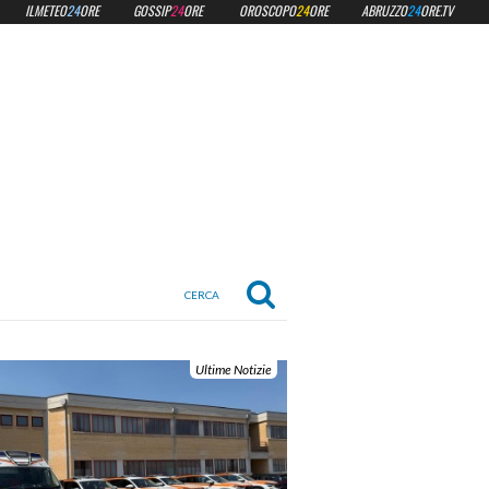
ILMETEO
24
ORE
GOSSIP
24
ORE
OROSCOPO
24
ORE
ABRUZZO
24
ORE.TV
Ultime Notizie