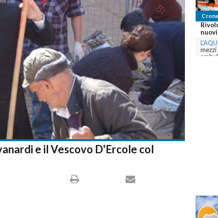
Cronaca
Rivoluzione nel 118 ab
nuovi mezzi e il servizi
L'AQUILA
-
Prosegue il pi
mezzi della ASL 1 Abruzz
ambulanze e...
commenta
vanardi e il Vescovo D'Ercole col
MILANO