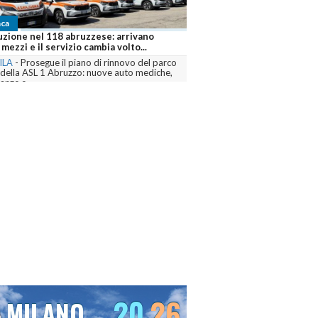
Cronaca
ruzzese: arrivano
Abruzzo brucia ancora, sei fronti attivi e
o cambia volto...
Canadair mobilitati contro le fiamme
ano di rinnovo del parco
L'AQUILA
-
Dall’Aquilano al Pescarese e al
o: nuove auto mediche,
Teramano, volontari, mezzi terrestri, elicotteri e
Canadair sono...
commenta
20
26
21
27
VENEZIA