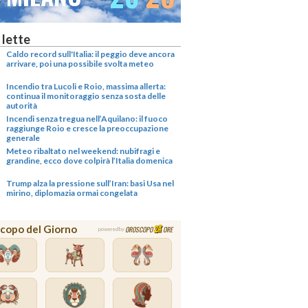
 lette
Caldo record sull'Italia: il peggio deve ancora
arrivare, poi una possibile svolta meteo
Incendio tra Lucoli e Roio, massima allerta:
continua il monitoraggio senza sosta delle
autorità
Incendi senza tregua nell’Aquilano: il fuoco
raggiunge Roio e cresce la preoccupazione
generale
Meteo ribaltato nel weekend: nubifragi e
grandine, ecco dove colpirà l’Italia domenica
Trump alza la pressione sull’Iran: basi Usa nel
mirino, diplomazia ormai congelata
copo del Giorno
OROSCOPO
ORE
powered by