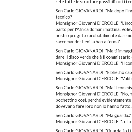
rete tutte le strutture possibili tutti i c
Sen Carlo GIOVANARDI: "Ma dopo l'incon
tecnico?
Monsignor Giovanni D'ERCOLE: "L'incont
parto per l'Africa domani mattina. Vole
nostro progetto probabilmente daremo f
raccomando: tieni la barra ferma".
Sen Carlo GIOVANARDI: "Ma ti immagini!
dare il disco verde che è il commissario d
Monsignor Giovanni D'ERCOLE: "Il commis
Sen Carlo GIOVANARDI: "E bhè, ho capito, 
Monsignor Giovanni D'ERCOLE: "Vabbè, 
Sen Carlo GIOVANARDI: "Ma il commissa
Monsignor Giovanni D'ERCOLE: "No, ma t
pochettino così, perché evidentemente 
dovevano fare loro non lo hanno fatto..
Sen Carlo GIOVANARDI: "Ma guarda.."
Monsignor Giovanni D'ERCOLE: ".. e lo fa
Sen Carlo GIOVANARDI: "Guarda, io ti d