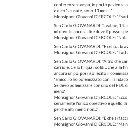
conferenza stampa, io porto pazienza anc
e dico "scusate, sono 13 mesi..."
Monsignor Giovanni D'ERCOLE: "Esatto
Sen Carlo GIOVANARDI: ".. vabbè, 14.. ch
mi dovete ancora dire dove li posso sp
Monsignor Giovanni D'ERCOLE: "Noi.. noi
Sen Carlo GIOVANARDI: "E certo.. bravo
Monsignor Giovanni D'ERCOLE: "Tutto q
Sen Carlo GIOVANARDI: "Altro che carrio
carriole. Ce lo hi qua i soldi .. che alla
ancora un pò, poi risollecito il commis
"amico, io ho polemizzato con il sindaco,
Se devo polemizzare con uno del PDL ci
meno"
Monsignor Giovanni D'ERCOLE: "Ecco, i
seriamente l'unico obiettivo è quello di 
perché altrimenti non..."
Sen Carlo GIOVANARDI: "E che si facci
Monsignor Giovanni D'ERCOLE: "Ma noi s