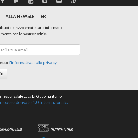
ITI ALLA NEWSLETTER
 il tuoi indirizzo emai e sarai informato
amente con le nostre notizie.
etto
l'informativa sulla privacy
iti
ore responsabile Luca Di Giacomantonio
opere derivate 4.0 Internazionale.
RRIVERENTE.COM
OCCHIO
AL
LOOK