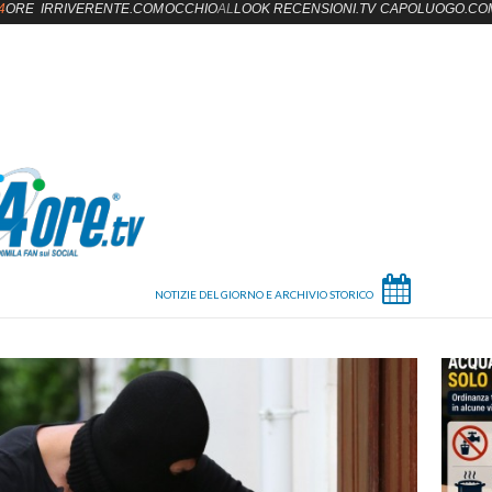
4
ORE
IRRIVERENTE.COM
OCCHIO
AL
LOOK
RECENSIONI.TV
CAPOLUOGO.CO