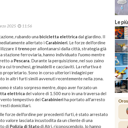
Le più
arzo 2025
11:56
itazione, rubando una
bicicletta elettrica
dal giardino. Il
mmediatamente allertato i
Carabinieri
. Le forze dell'ordine
lizzare il
treno
per allontanarsi dalla città, strategia già
lla stazione ferroviaria, hanno individuato l'uomo mentre
iretto a
Pescara
. Durante la perquisizione, nel suo zaino
ra cui tronchesi, grimaldelli e cacciaviti. La refurtiva è
o proprietario. Sono in corso ulteriori indagini per
to in altri furti simili avvenuti recentemente nella zona.
uomo è stato sorpreso mentre, dopo aver forzato un
etta elettrica
del valore di 1.500 euro in una traversa del
ervento tempestivo dei
Carabinieri
ha portato all'arresto
Oros
resti domiciliari.
le forze dell'ordine per precedenti furti, è stato arrestato
to valore lasciata incustodita da un cliente di una
ato di
Polizia di Stato
di Atri, riconoscendolo, lo hanno