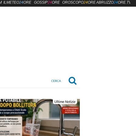
M
ILMETEO
24
ORE
GOSSIP
24
ORE
OROSCOPO
24
ORE
ABRUZZO
24
ORE.TV
Ultime Notizie