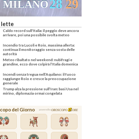
28
29
MILANO
VENEZI
 lette
Caldo record sull'Italia: il peggio deve ancora
arrivare, poi una possibile svolta meteo
Incendio tra Lucoli e Roio, massima allerta:
continua il monitoraggio senza sosta delle
autorità
Meteo ribaltato nel weekend: nubifragi e
grandine, ecco dove colpirà l’Italia domenica
Incendi senza tregua nell’Aquilano: il fuoco
raggiunge Roio e cresce la preoccupazione
generale
Trump alza la pressione sull’Iran: basi Usa nel
mirino, diplomazia ormai congelata
copo del Giorno
OROSCOPO
ORE
powered by