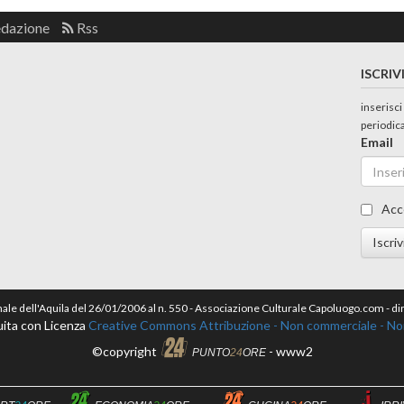
edazione
Rss
ISCRIV
inserisci
periodic
Email
Acc
Iscriv
nale dell'Aquila del 26/01/2006 al n. 550 - Associazione Culturale Capoluogo.com - 
ita con Licenza
Creative Commons Attribuzione - Non commerciale - Non 
©copyright
- www2
PUNTO
24
ORE