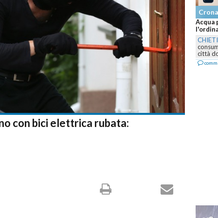
Crona
Acqua p
l'ordina
CHIETI
consumo
città do
comme
no con bici elettrica rubata: