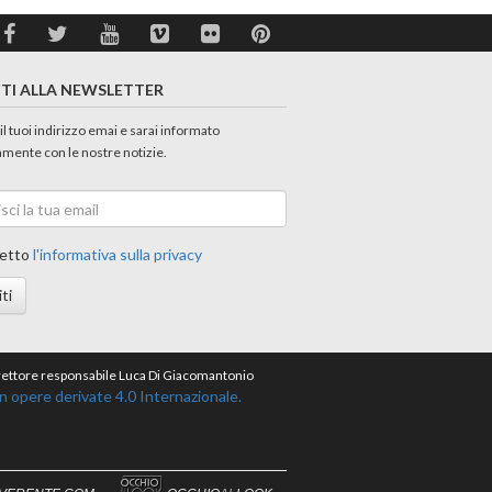
ITI ALLA NEWSLETTER
 il tuoi indirizzo emai e sarai informato
amente con le nostre notizie.
etto
l'informativa sulla privacy
iti
direttore responsabile Luca Di Giacomantonio
opere derivate 4.0 Internazionale.