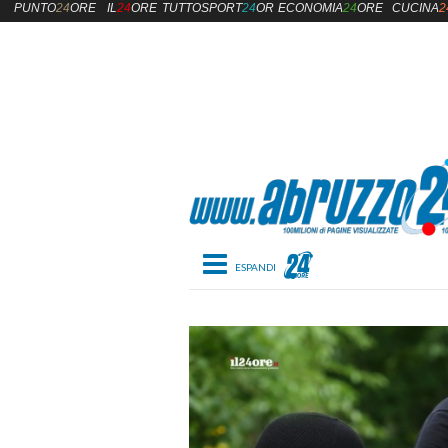
PUNTO
24
ORE
IL
24
ORE
TUTTOSPORT
24
ORE
ECONOMIA
24
ORE
CUCINA
2
Toggle navigation