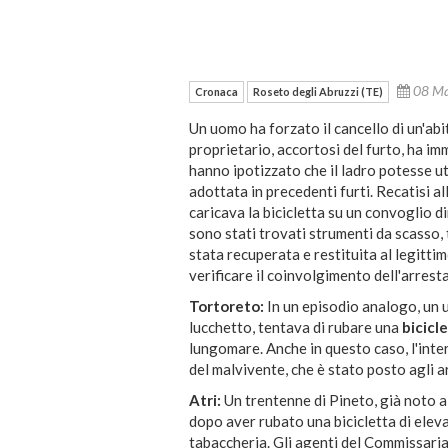
08 M
Cronaca
Roseto degli Abruzzi (TE)
Un uomo ha forzato il cancello di un'ab
proprietario, accortosi del furto, ha i
hanno ipotizzato che il ladro potesse uti
adottata in precedenti furti. Recatisi a
caricava la bicicletta su un convoglio d
sono stati trovati strumenti da scasso, t
stata recuperata e restituita al legittim
verificare il coinvolgimento dell'arresta
Tortoreto:
In un episodio analogo, un 
lucchetto, tentava di rubare una
bicicl
lungomare. Anche in questo caso, l'int
del malvivente, che è stato posto agli ar
Atri:
Un trentenne di Pineto, già noto al
dopo aver rubato una bicicletta di eleva
tabaccheria. Gli agenti del Commissari