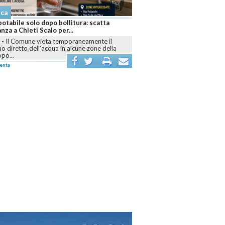
aca
otabile solo dopo bollitura: scatta
anza a Chieti Scalo per...
I
-
Il Comune vieta temporaneamente il
 diretto dell'acqua in alcune zone della
opo...
enta