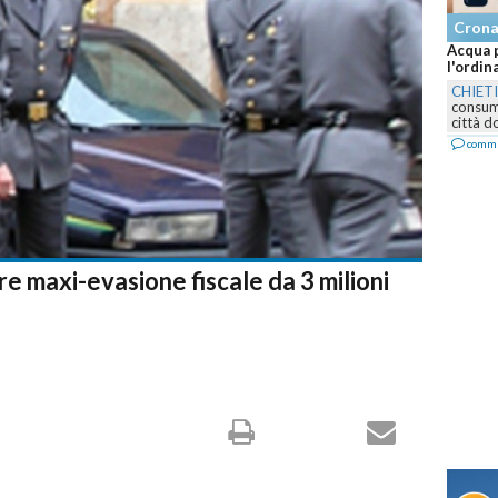
Cron
Acqua p
l'ordin
CHIET
consumo
città d
comm
re maxi-evasione fiscale da 3 milioni