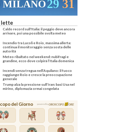
29
31
MILANO
 lette
Caldo record sull'Italia: il peggio deve ancora
arrivare, poi una possibile svolta meteo
Incendio tra Lucoli e Roio, massima allerta:
continua il monitoraggio senza sosta delle
autorità
Meteo ribaltato nel weekend: nubifragi e
grandine, ecco dove colpirà l’Italia domenica
Incendi senza tregua nell’Aquilano: il fuoco
raggiunge Roio e cresce la preoccupazione
generale
Trump alza la pressione sull’Iran: basi Usa nel
mirino, diplomazia ormai congelata
copo del Giorno
OROSCOPO
ORE
powered by