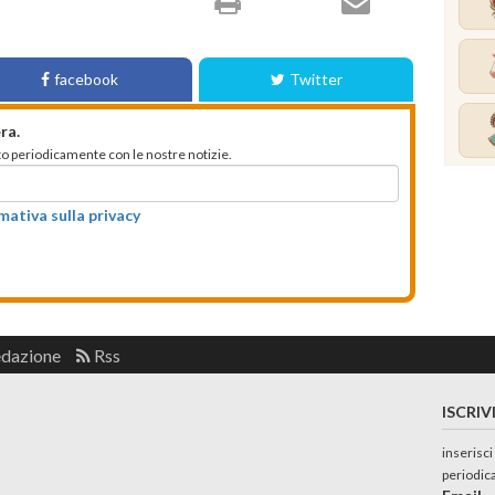
facebook
Twitter
ra.
mato periodicamente con le nostre notizie.
rmativa sulla privacy
edazione
Rss
ISCRIV
inserisci
periodic