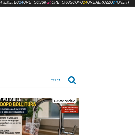
M
ILMETEO
24
ORE
GOSSIP
24
ORE
OROSCOPO
24
ORE
ABRUZZO
24
ORE.TV
Ultime Notizie