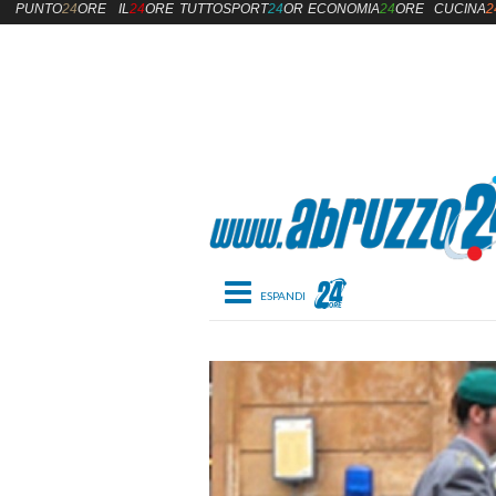
PUNTO
24
ORE
IL
24
ORE
TUTTOSPORT
24
ORE
ECONOMIA
24
ORE
CUCINA
2
Toggle navigation