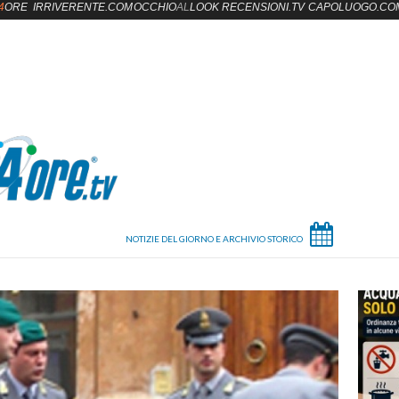
4
ORE
IRRIVERENTE.COM
OCCHIO
AL
LOOK
RECENSIONI.TV
CAPOLUOGO.CO