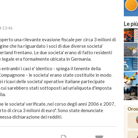
Le più
13:46
perto una rilevante evasione fiscale per circa 3 milioni di
gine che ha riguardato i soci di due diverse societa'
terland frentano. Le due societa' erano di fatto residenti
e legale era formalmente ubicata in Germania.
entrambi i casi e' identico - spiega il tenente della
Compagnone - le societa' erano state costituite in modo
dei ricavi delle societa' operative italiane partecipate
in cui sarebbero stati sottoposti ad un'aliquota d'imposta
lia.
 le societa' verificate, nel corso degli anni 2006 e 2007,
Oros
to di circa 3 milioni di euro". Sono state denunciate
messa dichiarazione dei redditi.