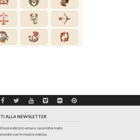
ITI ALLA NEWSLETTER
 il tuoi indirizzo emai e sarai informato
amente con le nostre notizie.