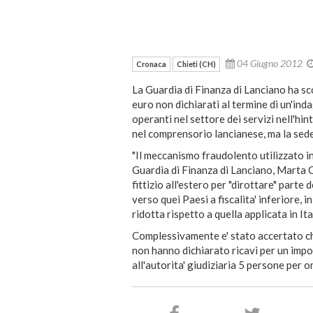
04 Giugno 2012
Cronaca
Chieti (CH)
La Guardia di Finanza di Lanciano ha sco
euro non dichiarati al termine di un'inda
operanti nel settore dei servizi nell'hin
nel comprensorio lancianese, ma la sed
"Il meccanismo fraudolento utilizzato in 
Guardia di Finanza di Lanciano, Marta 
fittizio all'estero per "dirottare" parte 
verso quei Paesi a fiscalita' inferiore, 
ridotta rispetto a quella applicata in Ita
Complessivamente e' stato accertato che
non hanno dichiarato ricavi per un impor
all'autorita' giudiziaria 5 persone per o