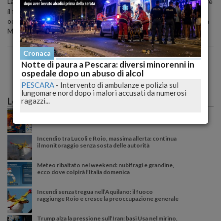
La giovane ha spiegato di essersi allontanata perche' voleva vedere
il fidanzato, pur sapendo che la loro relazione non e' vista di buon
occhio dai genitori. In serata la madre l'ha recuperata in caserma, a
Montesilvano.
Cronaca
Notte di paura a Pescara: diversi minorenni in
ospedale dopo un abuso di alcol
PESCARA
-
Intervento di ambulanze e polizia sul
lungomare nord dopo i malori accusati da numerosi
Le più lette
ragazzi...
Caldo record sull'Italia: il peggio deve ancora
arrivare, poi una possibile svolta meteo
Incendio tra Lucoli e Roio, massima allerta: continua
il monitoraggio senza sosta delle autorità
Meteo ribaltato nel weekend: nubifragi e grandine,
ecco dove colpirà l’Italia domenica
Incendi senza tregua nell’Aquilano: il fuoco
raggiunge Roio e cresce la preoccupazione generale
Trump alza la pressione sull’Iran: basi Usa nel mirino,