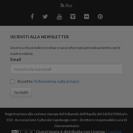
Rss
ISCRIVITI ALLA NEWSLETTER
inserisci il tuoi indirizzo emai e sarai informato periodicamente con le
nostre notizie.
Email
Accetto
l'informativa sulla privacy
Iscriviti
Registrazione alla sezione stampa del tribunale dell'Aquila del 26/01/2006 al n.
550 - Associazione Culturale Capoluogo.com - direttore responsabile Luca Di
Giacomantonio
Quest'opera è distribuita con Licenza
Creative