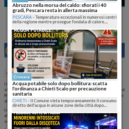
Cronaca
Abruzzo nella morsa del caldo: sfiorati i 40
gradi, Pescara resta in allerta massima
Lanciano: minorenne scompare, i Carabinieri
PESCARA
-
Temperature eccezionali in numerosi centri
la ritrovano a casa del fidanzato
della regione mentre prosegue l'ondata di calore....
22
27
MILANO
03 Ottobre 2012
13:21
Cronaca
Pescara (PE)
Cronaca
Acqua potabile solo dopo bollitura: scatta
Una 17enne di Lanciano (Chieti), che si era allontanata da casa, e'
l'ordinanza a Chieti Scalo per precauzione
stata rintracciata ieri sera a Montesilvano (Pescara). I carabinieri del
sanitaria
Nucleo operativo e radiomobile l'hanno trovata a casa di un ragazzo
CHIETI
-
Il Comune vieta temporaneamente il consumo
di 27 anni, il suo fidanzato.
diretto dell'acqua in alcune zone della città dopo...
La madre della giovane, preoccupata, si era rivolta ieri mattina
all'alba al commissariato della Polizia di Lanciano per denunciare la
scomparsa, facendo scattare le ricerche.