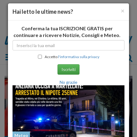
×
Hai letto le ultime news?
Conferma la tua ISCRIZIONE GRATIS per
continuare a ricevere Notizie, Consigli e Meteo.
Toggle navigation
Accetto
l'informativa sulla privacy
Iscriviti
No grazie
Meteo