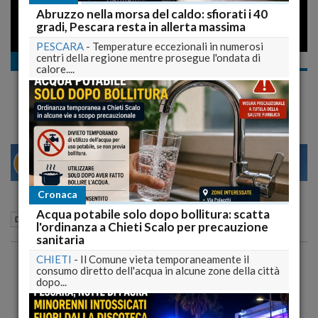
Abruzzo nella morsa del caldo: sfiorati i 40
gradi, Pescara resta in allerta massima
PESCARA
-
Temperature eccezionali in numerosi
centri della regione mentre prosegue l'ondata di
Documentari
calore....
Le 4 province d'Abruzzo
29
31
MILANO
Cronaca
Acqua potabile solo dopo bollitura: scatta
25 Giugno 2009
13:01
Documentari
l'ordinanza a Chieti Scalo per precauzione
sanitaria
CHIETI
-
Il Comune vieta temporaneamente il
consumo diretto dell'acqua in alcune zone della città
dopo...