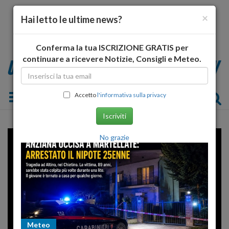
×
Hai letto le ultime news?
Conferma la tua ISCRIZIONE GRATIS per
continuare a ricevere Notizie, Consigli e Meteo.
Toggle navigation
Accetto
l'informativa sulla privacy
Iscriviti
No grazie
Error loading player: No playable
sources found
Meteo