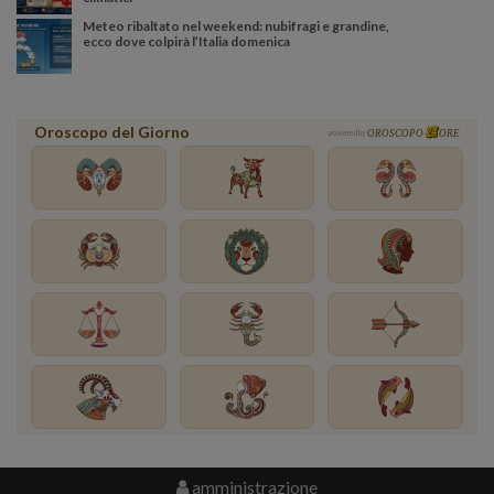
Meteo ribaltato nel weekend: nubifragi e grandine,
ecco dove colpirà l’Italia domenica
Oroscopo del Giorno
powered by
OROSCOPO
ORE
amministrazione