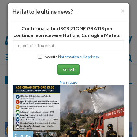
×
Hai letto le ultime news?
Conferma la tua ISCRIZIONE GRATIS per
continuare a ricevere Notizie, Consigli e Meteo.
Toggle navigation
Accetto
l'informativa sulla privacy
Iscriviti
Cronaca
No grazie
Legambiente lo aveva detto, solo 8 su 100
le scuole sicure
27
29
NO
VENEZIA
Cronaca