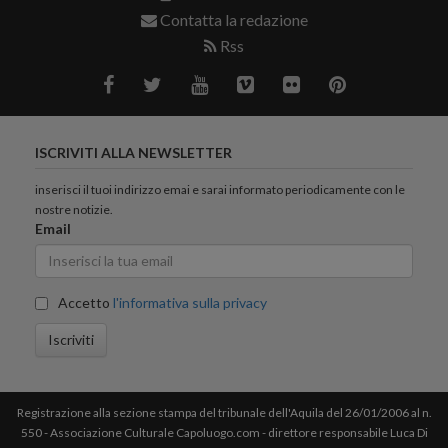
Contatta la redazione
Rss
ISCRIVITI ALLA NEWSLETTER
inserisci il tuoi indirizzo emai e sarai informato periodicamente con le
nostre notizie.
Email
Accetto
l'informativa sulla privacy
Iscriviti
Registrazione alla sezione stampa del tribunale dell'Aquila del 26/01/2006 al n.
550 - Associazione Culturale Capoluogo.com - direttore responsabile Luca Di