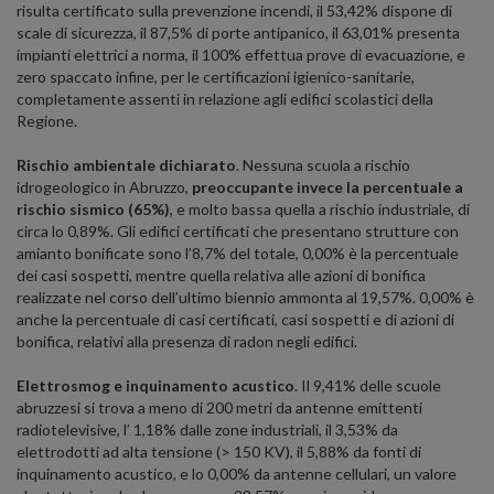
risulta certificato sulla prevenzione incendi, il 53,42% dispone di
scale di sicurezza, il 87,5% di porte antipanico, il 63,01% presenta
impianti elettrici a norma, il 100% effettua prove di evacuazione, e
zero spaccato infine, per le certificazioni igienico-sanitarie,
completamente assenti in relazione agli edifici scolastici della
Regione.
Rischio ambientale dichiarato
. Nessuna scuola a rischio
idrogeologico in Abruzzo,
preoccupante invece la percentuale a
rischio sismico (65%)
, e molto bassa quella a rischio industriale, di
circa lo 0,89%. Gli edifici certificati che presentano strutture con
amianto bonificate sono l’8,7% del totale, 0,00% è la percentuale
dei casi sospetti, mentre quella relativa alle azioni di bonifica
realizzate nel corso dell’ultimo biennio ammonta al 19,57%. 0,00% è
anche la percentuale di casi certificati, casi sospetti e di azioni di
bonifica, relativi alla presenza di radon negli edifici.
Elettrosmog e inquinamento acustico
. Il 9,41% delle scuole
abruzzesi si trova a meno di 200 metri da antenne emittenti
radiotelevisive, l’ 1,18% dalle zone industriali, il 3,53% da
elettrodotti ad alta tensione (> 150 KV), il 5,88% da fonti di
inquinamento acustico, e lo 0,00% da antenne cellulari, un valore