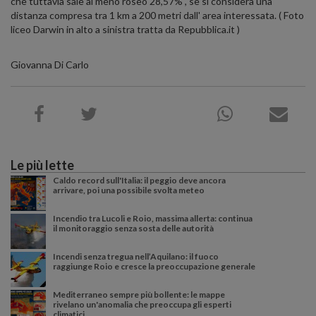
che tuttavia sale al meno roseo 28,57% , se si considera una
distanza compresa tra 1 km a 200 metri dall' area interessata. ( Foto
liceo Darwin in alto a sinistra tratta da Repubblica.it )
Giovanna Di Carlo
Le più lette
Caldo record sull'Italia: il peggio deve ancora
arrivare, poi una possibile svolta meteo
Incendio tra Lucoli e Roio, massima allerta: continua
il monitoraggio senza sosta delle autorità
Incendi senza tregua nell’Aquilano: il fuoco
raggiunge Roio e cresce la preoccupazione generale
Mediterraneo sempre più bollente: le mappe
rivelano un'anomalia che preoccupa gli esperti
climatici