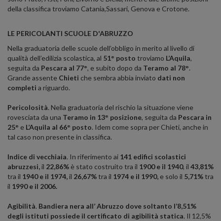
della classifica troviamo Catania,Sassari, Genova e Crotone.
LE PERICOLANTI SCUOLE D'ABRUZZO
Nella graduatoria delle scuole dell’obbligo in merito al livello di
qualità dell’edilizia scolastica, al
51° posto
troviamo
L’Aquila
,
seguita da
Pescara al 77°
, e subito dopo da
Teramo al 78°
.
Grande assente
Chieti
che sembra abbia inviato
dati non
completi
a riguardo.
Pericolosità
. Nella graduatoria del rischio la situazione viene
rovesciata da una
Teramo in 13° posizione
, seguita da
Pescara in
25°
e
L’Aquila al 66° posto
. Idem come sopra per Chieti, anche in
tal caso non presente in classifica.
Indice di vecchiaia
. In riferimento ai
141 edifici scolastici
abruzzesi,
il
22,86%
è stato costruito tra il
1900 e il 1940
, il
43,81%
tra il
1940 e il 1974,
il
26,67%
tra il
1974 e il 1990,
e solo il
5,71%
tra
il
1990 e il 2006.
Agibilità
.
Bandiera nera all’ Abruzzo dove
soltanto l’8,51%
degli istituti possiede il certificato di agibilità statica
. Il 12,5%