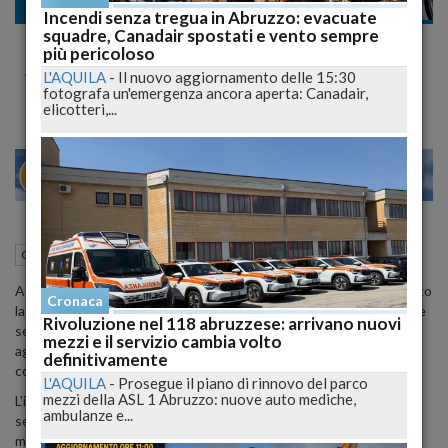
Cronaca
Incendi senza tregua in Abruzzo: evacuate
squadre, Canadair spostati e vento sempre
Linciaggio Sventato dai Carabinieri, 24enne
più pericoloso
Arrestato per Resistenza
L'AQUILA
-
Il nuovo aggiornamento delle 15:30
fotografa un'emergenza ancora aperta: Canadair,
elicotteri,...
27
29
MILANO
21 Luglio 2024
19:53
Cronaca
Tollo (CH)
A Tollo, in provincia di Chieti, un tentativo di linciaggio ha sconvolto
Cronaca
la tranquilla serata del 21 luglio. Albian Taku, un giardiniere 30enne
Rivoluzione nel 118 abruzzese: arrivano nuovi
senza fissa dimora e senza permesso di soggiorno, è stato
mezzi e il servizio cambia volto
aggredito da un gruppo di 40-45 persone, appartenenti alla
definitivamente
comunità albanese, in seguito a un’offesa personale.
L'AQUILA
-
Prosegue il piano di rinnovo del parco
mezzi della ASL 1 Abruzzo: nuove auto mediche,
L’incidente è avvenuto alle 21, quando un uomo ha chiamato il 112
ambulanze e...
segnalando che alcune persone di origine albanese stavano
minacciando e aggredendo verbalmente il figlio. All’arrivo dei