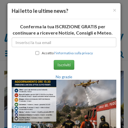
×
Hai letto le ultime news?
Conferma la tua ISCRIZIONE GRATIS per
continuare a ricevere Notizie, Consigli e Meteo.
Toggle navigation
Accetto
l'informativa sulla privacy
Iscriviti
No grazie
Cronaca