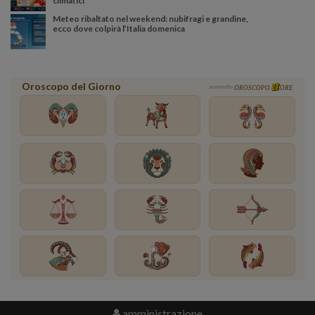
climatici
Meteo ribaltato nel weekend: nubifragi e grandine,
ecco dove colpirà l’Italia domenica
Oroscopo del Giorno
powered by
OROSCOPO
ORE
amministrazione