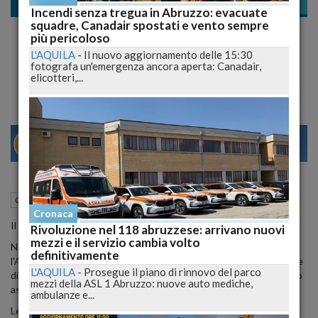
Cronaca nazionale
Incendi senza tregua in Abruzzo: evacuate
squadre, Canadair spostati e vento sempre
Lotteria Italia 2023: Quattro Vincite di
più pericoloso
Terza Categoria in Abruzzo
L'AQUILA
-
Il nuovo aggiornamento delle 15:30
fotografa un'emergenza ancora aperta: Canadair,
Milano Si Aggiudica il Primo Premio da 5 Milioni di Euro
elicotteri,...
27
29
VENEZIA
07 Gennaio 2024
17:50
Cronaca nazionale
L'Aquila (AQ)
Cronaca
Il dettaglio delle vincite nella nostra regione
Rivoluzione nel 118 abruzzese: arrivano nuovi
mezzi e il servizio cambia volto
Nell'edizione 2023 della Lotteria Italia, la fortuna ha baciato
definitivamente
l'Abruzzo con quattro vincite di terza categoria, ciascuna del valore
L'AQUILA
-
Prosegue il piano di rinnovo del parco
di 20 mila euro. Il primo premio da 5 milioni di euro, tuttavia, è stato
mezzi della ASL 1 Abruzzo: nuove auto mediche,
assegnato a Milano.
ambulanze e...
Le quattro vincite in Abruzzo sono state distribuite ai fortunati