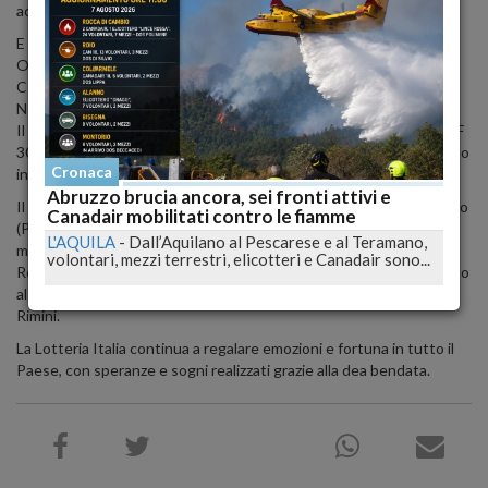
acquirenti dei seguenti biglietti:
E 269867, venduto a Torino di Sangro, in provincia di Chieti.
O 258200, venduto a Giulianova, in provincia di Teramo.
C 388402, venduto a Manoppello, in provincia di Pescara.
N 330003, venduto ad Ortona, in provincia di Chieti.
Il primo premio, da 5 milioni di euro, è stato assegnato al biglietto F
306831. Il secondo premio, del valore di 2,5 milioni di euro, è andato
Cronaca
in provincia di Salerno, a Campagna, con il biglietto M382938.
Abruzzo brucia ancora, sei fronti attivi e
Il terzo premio, da 2 milioni di euro, è stato assegnato ad Albuzzano
Canadair mobilitati contro le fiamme
(Pavia), al biglietto I 191375. Il quarto premio, del valore di 1,5
L'AQUILA
-
Dall’Aquilano al Pescarese e al Teramano,
milioni di euro, è stato assegnato al biglietto C410438 venduto a
volontari, mezzi terrestri, elicotteri e Canadair sono...
Roncadelle (Brescia). Il quinto premio, da 1 milione di euro, è andato
al biglietto N454262, venduto a Montecolombo, in provincia di
Rimini.
La Lotteria Italia continua a regalare emozioni e fortuna in tutto il
Paese, con speranze e sogni realizzati grazie alla dea bendata.