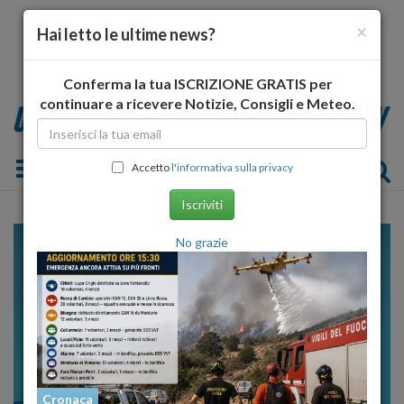
×
Hai letto le ultime news?
Conferma la tua ISCRIZIONE GRATIS per
continuare a ricevere Notizie, Consigli e Meteo.
Toggle navigation
Accetto
l'informativa sulla privacy
Iscriviti
No grazie
Cronaca