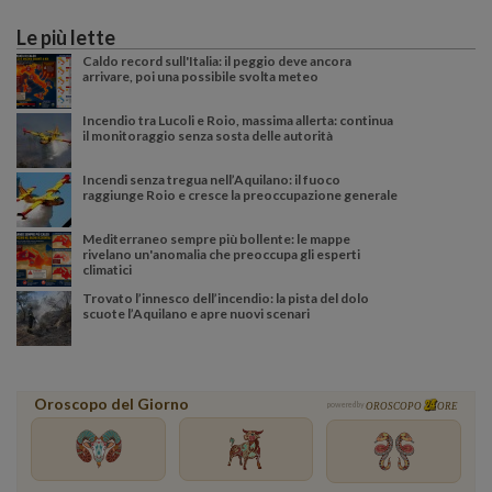
Le più lette
Caldo record sull'Italia: il peggio deve ancora
arrivare, poi una possibile svolta meteo
Incendio tra Lucoli e Roio, massima allerta: continua
il monitoraggio senza sosta delle autorità
Incendi senza tregua nell’Aquilano: il fuoco
raggiunge Roio e cresce la preoccupazione generale
Mediterraneo sempre più bollente: le mappe
rivelano un'anomalia che preoccupa gli esperti
climatici
Trovato l’innesco dell’incendio: la pista del dolo
scuote l’Aquilano e apre nuovi scenari
Oroscopo del Giorno
powered by
OROSCOPO
ORE