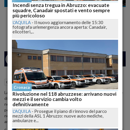
Cronaca nazionale
Incendi senza tregua in Abruzzo: evacuate
squadre, Canadair spostati e vento sempre
Macellaio Accoltella Ladro: Malvivente
più pericoloso
Muore in Ospedale, Fermato Proprietario di
L'AQUILA
-
Il nuovo aggiornamento delle 15:30
fotografa un'emergenza ancora aperta: Canadair,
Casa
elicotteri,...
24
25
MILANO
28 Maggio 2024
17:30
Cronaca nazionale
Reggio Calabria (RC)
Cronaca
La tragedia scaturita da un tentativo di furto ha portato alla morte
Rivoluzione nel 118 abruzzese: arrivano nuovi
di Alfio Stancampiano, 30 anni, residente a Catania, abbandonato
mezzi e il servizio cambia volto
definitivamente
nei giardini dell'ospedale Morelli di Reggio Calabria poco prima di
perdere la vita. La Procura di Reggio Calabria ha emesso un fermo
L'AQUILA
-
Prosegue il piano di rinnovo del parco
mezzi della ASL 1 Abruzzo: nuove auto mediche,
nei confronti del proprietario di casa, un macellaio reggino di 48
ambulanze e...
anni, accusato di omicidio e tentato omicidio.