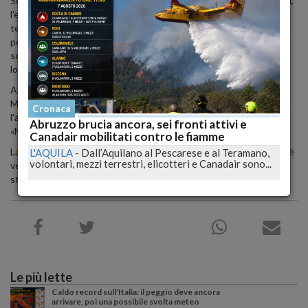
Secondo le indagini condotte dalla squadra mobile e dai carabinieri,
l'episodio non sarebbe stato una rapina andata male, ma un
tentativo di furto in un'abitazione privata a Rosario Valanidi, nella
periferia sud di Reggio Calabria. Il proprietario di casa avrebbe
sorpreso i ladri, reagendo con un coltello e accoltellando due di
loro.
Alfio Stancampiano è stato trasportato d'urgenza all'ospedale
Morelli dove è deceduto a causa delle ferite riportate, mentre
Cronaca
l'altro complice è ricoverato in gravi condizioni all'ospedale
Abruzzo brucia ancora, sei fronti attivi e
«Martino» di Messina.
Canadair mobilitati contro le fiamme
La Procura ha sequestrato l'arma del delitto e l'abitazione dove si è
L'AQUILA
-
Dall’Aquilano al Pescarese e al Teramano,
volontari, mezzi terrestri, elicotteri e Canadair sono...
verificato l'omicidio, mentre i carabinieri del Ris lavoreranno per
stabilire la dinamica dell'accoltellamento.
Le più lette
Caldo record sull'Italia: il peggio deve ancora
arrivare, poi una possibile svolta meteo