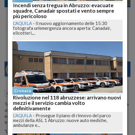
Cronaca nazionale
Incendi senza tregua in Abruzzo: evacuate
squadre, Canadair spostati e vento sempre
#Maltempo #Neve, #PoliziaStradale Salva
più pericoloso
Lo Spazzaneve: "La stradale è sempre la
L'AQUILA
-
Il nuovo aggiornamento delle 15:30
fotografa un'emergenza ancora aperta: Canadair,
stradale"
elicotteri,...
IL VIDEO Diventa Virale
21
27
O
VENEZIA
Cronaca
18 Gennaio 2017
10:40
Cronaca nazionale
Rivoluzione nel 118 abruzzese: arrivano nuovi
mezzi e il servizio cambia volto
Troppa neve in Abruzzo, anche per uno spazzaneve. Ma a salvare la
definitivamente
situazione ci pensa la polizia stradale che, per una volta a parti
L'AQUILA
-
Prosegue il piano di rinnovo del parco
invertite, libera il mezzo rimasto incastrato fra i cumuli di neve
mezzi della ASL 1 Abruzzo: nuove auto mediche,
trascinandolo con una corda.
ambulanze e...
"La stradale è sempre la stradale!", commenta l'uomo che sta