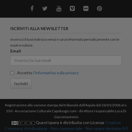
ISCRIVITI ALLA NEWSLETTER
inserisci il tuoi indirizzo emai e sarai informato periodicamente con le
nostre notizie.
Email
Accetto
l'informativa sulla privacy
Iscriviti
Registrazione alla sezione stampa del tribunale dell'Aquila del 26/01/2006 al n.
550 - Associazione Culturale Capoluogo.com - direttore responsabile Luca Di
Giacomantonio
Quest'opera è distribuita con Licenza
Creative
Commons Attribuzione - Non commerciale - Non opere derivate 4.0