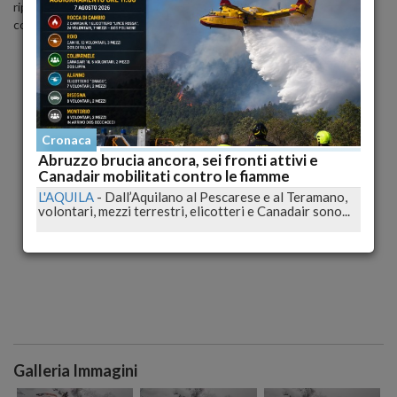
riprendendo la scena con il telefonino, uno tra i video più visti e
condivisi sui social nelle ultime ore.
Cronaca
Abruzzo brucia ancora, sei fronti attivi e
Canadair mobilitati contro le fiamme
L'AQUILA
-
Dall’Aquilano al Pescarese e al Teramano,
volontari, mezzi terrestri, elicotteri e Canadair sono...
Galleria Immagini