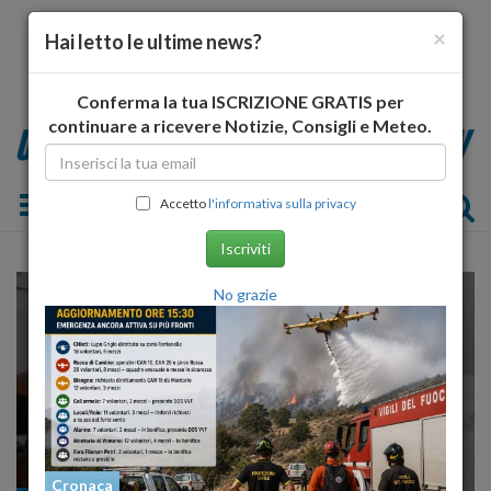
×
Hai letto le ultime news?
Conferma la tua ISCRIZIONE GRATIS per
continuare a ricevere Notizie, Consigli e Meteo.
Toggle navigation
Accetto
l'informativa sulla privacy
Iscriviti
No grazie
Cronaca