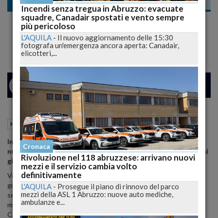
Meteo
Incendi senza tregua in Abruzzo: evacuate
squadre, Canadair spostati e vento sempre
Maltempo in arrivo: piogge torrenziali e
più pericoloso
temporali colpiranno l'Italia nel weekend
L'AQUILA
-
Il nuovo aggiornamento delle 15:30
fotografa un'emergenza ancora aperta: Canadair,
elicotteri,...
24
26
MILANO
18 Ottobre 2024
11:40
Meteo
Roma (RM)
Instabilità diffusa e forti precipitazioni in arrivo al Sud, con
Cronaca
nubifragi su Calabria e Sicilia. Ecco cosa ci aspetta nei prossimi
Rivoluzione nel 118 abruzzese: arrivano nuovi
giorni.
mezzi e il servizio cambia volto
definitivamente
Venerdì 18 ottobre 2024,
un’ondata di maltempo
interesserà
gran parte dell’Italia, portando piogge e temporali diffusi. Nel fine
L'AQUILA
-
Prosegue il piano di rinnovo del parco
mezzi della ASL 1 Abruzzo: nuove auto mediche,
settimana, la situazione peggiorerà soprattutto nelle regioni
ambulanze e...
meridionali, dove si prevedono fenomeni
temporaleschi intensi
.
Calabria e Sicilia saranno le più colpite, con un rischio concreto di