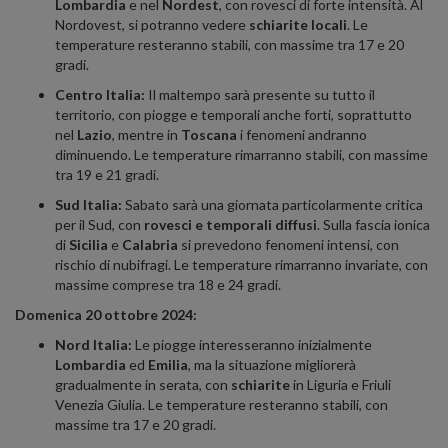
Lombardia
e nel
Nordest
, con rovesci di forte intensità. Al
Nordovest, si potranno vedere
schiarite locali
. Le
temperature resteranno stabili, con massime tra 17 e 20
gradi.
Centro Italia:
Il maltempo sarà presente su tutto il
territorio, con piogge e temporali anche forti, soprattutto
nel
Lazio
, mentre in
Toscana
i fenomeni andranno
diminuendo. Le temperature rimarranno stabili, con massime
tra 19 e 21 gradi.
Sud Italia:
Sabato sarà una giornata particolarmente critica
per il Sud, con
rovesci e temporali diffusi
. Sulla fascia ionica
di
Sicilia
e
Calabria
si prevedono fenomeni intensi, con
rischio di nubifragi. Le temperature rimarranno invariate, con
massime comprese tra 18 e 24 gradi.
Domenica 20 ottobre 2024:
Nord Italia:
Le piogge interesseranno inizialmente
Lombardia
ed
Emilia
, ma la situazione migliorerà
gradualmente in serata, con
schiarite
in Liguria e Friuli
Venezia Giulia. Le temperature resteranno stabili, con
massime tra 17 e 20 gradi.