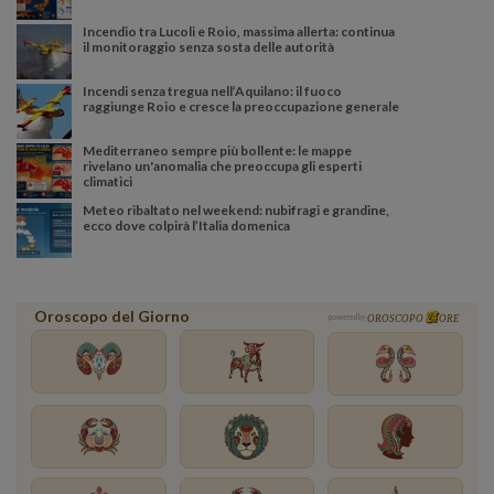
Incendio tra Lucoli e Roio, massima allerta: continua
il monitoraggio senza sosta delle autorità
Incendi senza tregua nell’Aquilano: il fuoco
raggiunge Roio e cresce la preoccupazione generale
Mediterraneo sempre più bollente: le mappe
rivelano un'anomalia che preoccupa gli esperti
climatici
Meteo ribaltato nel weekend: nubifragi e grandine,
ecco dove colpirà l’Italia domenica
Oroscopo del Giorno
powered by
OROSCOPO
ORE