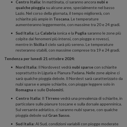
Centro Italia:
In mattinata, ci saranno ancora
nubi e
qualche pioggia
su alcune aree, specialmente nel basso
Lazio. Nel corso della giornata, il tempo migliorerà, con
schiarite più ampie in
Toscana
. Le temperature
aumenteranno leggermente, con massime tra 20 e 24 gradi.
Sud Italia:
La
Calabria
ionica e la
Puglia
saranno le zone più
colpite dai fenomeni più intensi, con piogge e rovesci,
mentre in
Sicilia
il cielo sarà più sereno. Le temperature
resteranno stabili, con massime comprese tra 19 e 24 gradi.
Tendenza per lunedì 21 ottobre 2024:
Nord Italia:
Il Nordovest vedrà
nubi sparse
con schiarite
soprattutto in Liguria e Pianura Padana. Nelle zone alpine ci
sarà qualche pioggia debole. Il Nordest sarà caratterizzato da
nubi sparse e ampie schiarite, con piogge leggere solo in
Romagna
e sulle
Dolomiti
.
Centro Italia:
Il
Tirreno
vedrà una prevalenza di schiarite, in
particolare sulle pianure toscane e sulla dorsale appenninica.
Sul versante adriatico, ci saranno nubi sparse, con qualche
pioggia debole sul
Gran Sasso
.
Sud Italia:
Al Sud, condizioni variabili con piogge moderate