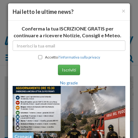
×
Hai letto le ultime news?
Conferma la tua ISCRIZIONE GRATIS per
continuare a ricevere Notizie, Consigli e Meteo.
Toggle navigation
Accetto
l'informativa sulla privacy
Iscriviti
No grazie
Cronaca