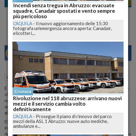
Cronaca
Incendi senza tregua in Abruzzo: evacuate
squadre, Canadair spostati e vento sempre
Marco Verratti lascia il Paris-Saint-Germain
più pericoloso
e si unisce ad Al-Arabi in Qatar
L'AQUILA
-
Il nuovo aggiornamento delle 15:30
fotografa un'emergenza ancora aperta: Canadair,
elicotteri,...
23
28
MILANO
15 Settembre 2023
13:37
Cronaca
Pescara (PE)
È ufficiale: Marco Verratti, il talentuoso centrocampista abruzzese
Cronaca
che è stato una colonna portante del Paris-Saint-Germain e della
Rivoluzione nel 118 abruzzese: arrivano nuovi
nazionale italiana, ha annunciato il suo trasferimento al club
mezzi e il servizio cambia volto
qatariota, Al-Arabi. Il giocatore aveva fatto il suo arrivo a Doha il
definitivamente
giorno precedente per sostenere le visite mediche di rito.
L'AQUILA
-
Prosegue il piano di rinnovo del parco
mezzi della ASL 1 Abruzzo: nuove auto mediche,
Dopo undici anni trascorsi al Psg, Verratti ha deciso di
ambulanze e...
intraprendere questa nuova avventura in Qatar. Secondo quanto
riportato dalla stampa francese, il trentenne centrocampista, molto