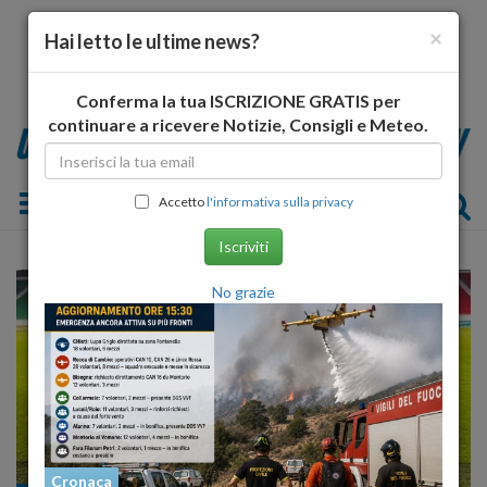
×
Hai letto le ultime news?
Conferma la tua ISCRIZIONE GRATIS per
continuare a ricevere Notizie, Consigli e Meteo.
Toggle navigation
Accetto
l'informativa sulla privacy
Iscriviti
No grazie
Cronaca