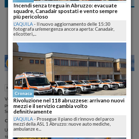
Meteo
Incendi senza tregua in Abruzzo: evacuate
squadre, Canadair spostati e vento sempre
Meteo Weekend: Venerdì tornano piogge e
più pericoloso
temporali al Nord, anticiclone dominante al
L'AQUILA
-
Il nuovo aggiornamento delle 15:30
fotografa un'emergenza ancora aperta: Canadair,
Centro-Sud
elicotteri,...
20
26
MILANO
11 Luglio 2024
16:09
Meteo
Roma (RM)
Cronaca
Venerdì 12 luglio, il Nord Italia si prepara a un marcato
Rivoluzione nel 118 abruzzese: arrivano nuovi
peggioramento delle condizioni meteorologiche mentre il Centro-
mezzi e il servizio cambia volto
definitivamente
Sud rimane sotto il dominio dell'anticiclone africano.
L'AQUILA
-
Prosegue il piano di rinnovo del parco
Condizioni al Nord Italia
mezzi della ASL 1 Abruzzo: nuove auto mediche,
ambulanze e...
Un significativo indebolimento del promontorio subtropicale
sull'area alpina sarà provocato dalla coda di una perturbazione