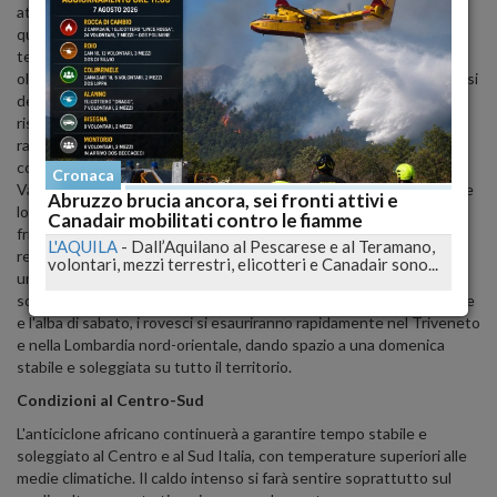
atlantica. Ciò favorirà l'arrivo di correnti umide e instabili dai
quadranti sudoccidentali, alimentando lo sviluppo di rovesci e
temporali soprattutto sulle alte pianure di Piemonte e Lombardia,
oltre che su Valle d'Aosta, Trentino-Alto Adige e i settori montuosi
del Veneto e del Friuli-Venezia Giulia. Le precipitazioni potrebbero
risultare intense, con accumuli pluviometrici che potrebbero
raggiungere tra i 50 e i 100 mm in 24 ore su alcune zone montane
come VCO, Alpi Pennine, Lepontine, Retiche, Valtellina,
Cronaca
Valchiavenna e Dolomiti. Non è da escludere il rischio di grandinate
Abruzzo brucia ancora, sei fronti attivi e
localizzate e nubifragi. Le basse pianure lombarde, venete e
Canadair mobilitati contro le fiamme
friulane, così come Emilia-Romagna e Liguria, potrebbero invece
L'AQUILA
-
Dall’Aquilano al Pescarese e al Teramano,
registrare fenomeni più blandi e isolati. Le temperature subiranno
volontari, mezzi terrestri, elicotteri e Canadair sono...
un calo significativo, con diminuzioni fino a 8°C nei valori massimi,
soprattutto nelle aree colpite dalle precipitazioni. Durante la notte
e l'alba di sabato, i rovesci si esauriranno rapidamente nel Triveneto
e nella Lombardia nord-orientale, dando spazio a una domenica
stabile e soleggiata su tutto il territorio.
Condizioni al Centro-Sud
L'anticiclone africano continuerà a garantire tempo stabile e
soleggiato al Centro e al Sud Italia, con temperature superiori alle
medie climatiche. Il caldo intenso si farà sentire soprattutto sul