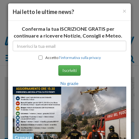
×
Hai letto le ultime news?
Conferma la tua ISCRIZIONE GRATIS per
continuare a ricevere Notizie, Consigli e Meteo.
Toggle navigation
Accetto
l'informativa sulla privacy
Iscriviti
No grazie
Cronaca