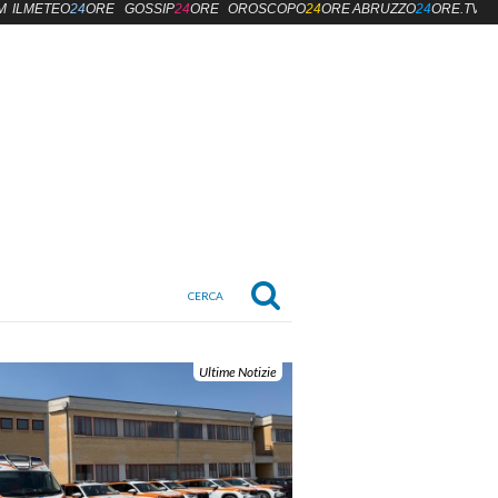
M
ILMETEO
24
ORE
GOSSIP
24
ORE
OROSCOPO
24
ORE
ABRUZZO
24
ORE.TV
Ultime Notizie