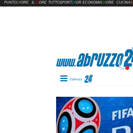
PUNTO
24
ORE
IL
24
ORE
TUTTOSPORT
24
ORE
ECONOMIA
24
ORE
CUCINA
2
Toggle navigation