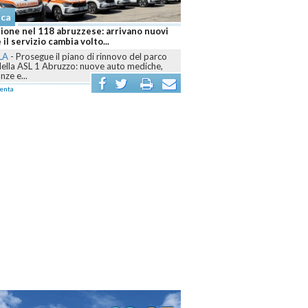
aca
o brucia ancora, sei fronti attivi e
air mobilitati contro le fiamme
ILA
-
Dall’Aquilano al Pescarese e al
no, volontari, mezzi terrestri, elicotteri e
air sono...
menta