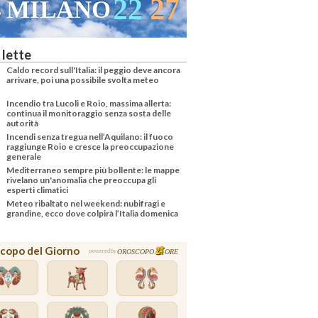
21
26
VENEZIA
 lette
Caldo record sull'Italia: il peggio deve ancora
arrivare, poi una possibile svolta meteo
Incendio tra Lucoli e Roio, massima allerta:
continua il monitoraggio senza sosta delle
autorità
Incendi senza tregua nell’Aquilano: il fuoco
raggiunge Roio e cresce la preoccupazione
generale
Mediterraneo sempre più bollente: le mappe
rivelano un'anomalia che preoccupa gli
esperti climatici
Meteo ribaltato nel weekend: nubifragi e
grandine, ecco dove colpirà l’Italia domenica
copo del Giorno
OROSCOPO
ORE
powered by