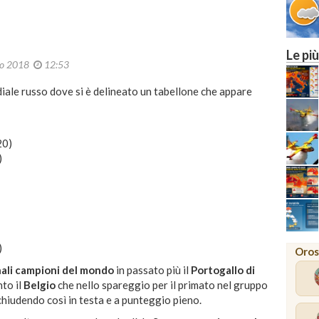
22
27
MILANO
Le più
no 2018
12:53
diale russo dove si è delineato un tabellone che appare
20)
)
)
Oros
ali campioni del mondo
in passato più il
Portogallo di
nto il
Belgio
che nello spareggio per il primato nel gruppo
 chiudendo così in testa e a punteggio pieno.