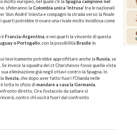
io molto europeo, nel quale c'è la
Spagna campione nel
ne, sfideranno la
Colombia unica 'intrusa
' tra le nazionali
r 'don Andrè' Iniesta e compagni la strada verso la finale
i quarti potrebbe trovare una rivale molto insidiosa come
i è
Francia-Argentina
, e nei quarti la vincente di questa
uguay o Portogallo
, con la possibilità
Brasile
in
 cui teoricamente potrebbe approfittare anche la
Russia
, se
. Se invece la squadra del ct Cherchesov fosse quella vista
 sua eliminazione già negli ottavi contro la Spagna. In
 la
Svezia
, che dopo aver fatto fuori l'Olanda nelle
 è tolta lo sfizio di
mandare a casa la Germania
,
onfronto diretto. Ora l'ostacolo da saltare si
e vincerà, contro chi uscirà fuori dal confronto