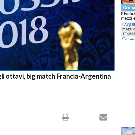
Cronaca
Cron
Rivoluzione nel 118 abruzzese: arrivano nuovi
Abruzz
mezzi e il servizio cambia volto...
Canad
L'AQUILA
-
Prosegue il piano di rinnovo del parco
L'AQU
mezzi della ASL 1 Abruzzo: nuove auto mediche,
Terama
ambulanze e...
Canad
commenta
com
gli ottavi, big match Francia-Argentina