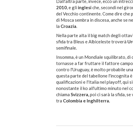
Dall'altra parte, invece, ecco un intrecc
2010
, e gli
inglesi
che, secondi nel giro
del Vecchio continente. Come dire che pe
di Mosca sembra in discesa, anche se ne
la
Croazia
.
Nella parte alta il big match degli ottav
sfida tra Bleus e Albiceleste troverà
Ur
semifinale.
Insomma, è un Mondiale squilibrato, di
tornasse a far fruttare il fattore campo
contro l'Uruguay, è molto probabile una
questa parte del tabellone l'incognita è
qualificazioni e l'Italia nel playoff, qui si
nonostante il ko all'ultimo minuto nel c
chiama
Svizzera,
poi ci sarà la sfida, s
tra
Colombia e Inghilterra.