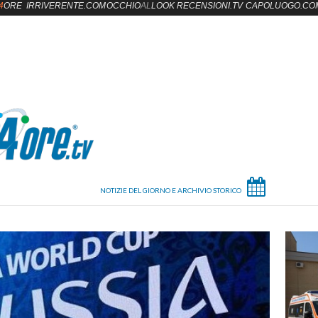
4
ORE
IRRIVERENTE.COM
OCCHIO
AL
LOOK
RECENSIONI.TV
CAPOLUOGO.CO