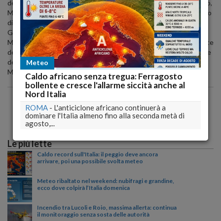
del secolo scorso. Cento anni dopo, nell´Italia delle morti sul lavoro,
Monongah rappresenta infatti un luogo della memoria e un simbolo
di lacerante attualità. L´incontro sarà coordinato da Nicoletta Di
Gregorio, presidente della Tracce. Introduzione di Donato Di
Matteo, presidente del Cram. Interventi di Mario Boyer (presidente
dell´Ires Abruzzo), Daniela D´Alimonte, Massimo Luciani (assessore
del Comune di Pescara), Renato Guarino, Andrea Mammarella,
Meteo
Mauro Novelli, Ugo Perolino, Silvio Profico e Luciano Violante.
Caldo africano senza tregua: Ferragosto
bollente e cresce l'allarme siccità anche al
Nord Italia
ROMA
-
L'anticiclone africano continuerà a
dominare l'Italia almeno fino alla seconda metà di
agosto,...
Le più lette
Caldo record sull'Italia: il peggio deve ancora
arrivare, poi una possibile svolta meteo
Meteo ribaltato nel weekend: nubifragi e grandine,
ecco dove colpirà l’Italia domenica
Incendio tra Lucoli e Roio, massima allerta: continua
il monitoraggio senza sosta delle autorità