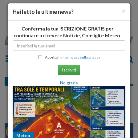
×
Hai letto le ultime news?
Conferma la tua ISCRIZIONE GRATIS per
continuare a ricevere Notizie, Consigli e Meteo.
Toggle navigation
Accetto
l'informativa sulla privacy
Iscriviti
Cultura e Spettacolo
No grazie
Monongah: dal fatto al simbolo
L'ultimo libro di Palma e Cianci
23
28
MILANO
Meteo