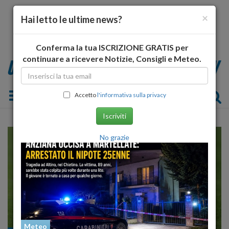
×
Hai letto le ultime news?
Conferma la tua ISCRIZIONE GRATIS per
continuare a ricevere Notizie, Consigli e Meteo.
Toggle navigation
Accetto
l'informativa sulla privacy
Iscriviti
No grazie
Meteo