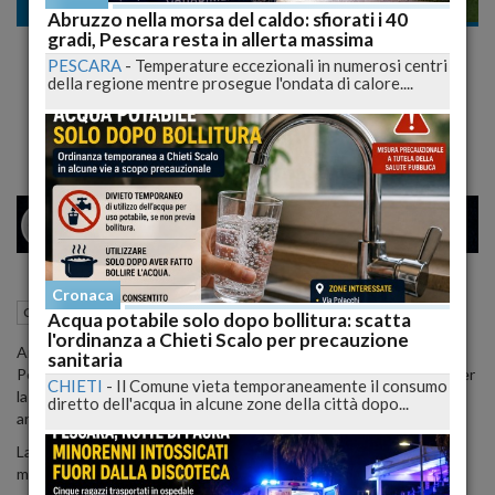
Cronaca
Abruzzo nella morsa del caldo: sfiorati i 40
gradi, Pescara resta in allerta massima
Morte Morosini: C'è un quarto indagato, il
PESCARA
-
Temperature eccezionali in numerosi centri
medico Leonardo Paloscia. Un atto dovuto
della regione mentre prosegue l'ondata di calore....
per il pm
26
34
MILANO
Cronaca
29 Settembre 2012
12:38
Cronaca
Pescara (PE)
Acqua potabile solo dopo bollitura: scatta
l'ordinanza a Chieti Scalo per precauzione
Anche Leonardo Paloscia, medico cardiologo dell'ospedale di
sanitaria
Pescara responsabile dell'unità di emodinamica risulta indagato per
CHIETI
-
Il Comune vieta temporaneamente il consumo
la morte di Piermario Morosini avvenuta per una cardiomiopatia
diretto dell'acqua in alcune zone della città dopo...
aritmiogenica.
La notizia è trapelata solo in queste ore anche se la notifica al
medico è avvenuta due giorni fa.