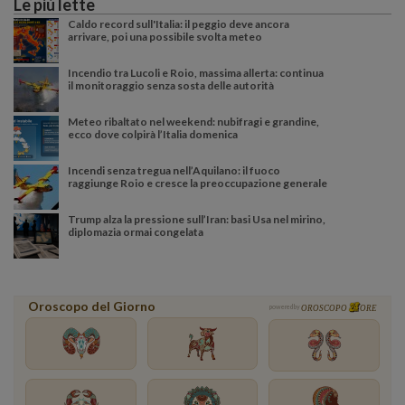
Le più lette
Caldo record sull'Italia: il peggio deve ancora
arrivare, poi una possibile svolta meteo
Incendio tra Lucoli e Roio, massima allerta: continua
il monitoraggio senza sosta delle autorità
Meteo ribaltato nel weekend: nubifragi e grandine,
ecco dove colpirà l’Italia domenica
Incendi senza tregua nell’Aquilano: il fuoco
raggiunge Roio e cresce la preoccupazione generale
Trump alza la pressione sull’Iran: basi Usa nel mirino,
diplomazia ormai congelata
Oroscopo del Giorno
powered by
OROSCOPO
ORE