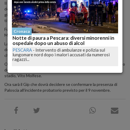
Il medico non risulterebbe indagato come professionista
dell'ospedale, ma perchè si è precipitato a prestare soccorso al
giocatore dagli spalti mentre guardava la partita come un normale
tifoso.
Fu Paloscia ad accompagnare la barella su cui giaceva Piermario
Cronaca
Morosini in gravissime condizioni fino all'ospedale di Pescara.
Notte di paura a Pescara: diversi minorenni in
ospedale dopo un abuso di alcol
La sua iscrizione sarebbe, però, solo un atto dovuto in funzione
dell'incidente probatorio e il pm Valentina D'Agostino lo avrebbe
PESCARA
-
Intervento di ambulanze e polizia sul
lungomare nord dopo i malori accusati da numerosi
chiesto solo per una funzione testimoniale e non accusatoria.
ragazzi...
Oltra a Paloscia sono indagati il medico del Livorno Porcellini, quello
del Pescara Sabatini e il medico del 118 in servizio quel giorno allo
stadio, Vito Molfese.
Ora sarà il Gip che dovrà decidere se confermare la presenza di
Paloscia all'incidente probatorio previsto per il 9 novembre.