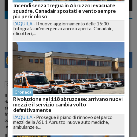
Incendi senza tregua in Abruzzo: evacuate
squadre, Canadair spostati e vento sempre
Cronaca nazionale
più pericoloso
Napoli cala il tris contro il Sassuolo e torna
L'AQUILA
-
Il nuovo aggiornamento delle 15:30
in vetta
fotografa un'emergenza ancora aperta: Canadair,
elicotteri,...
26
31
NAPOLI
29 Ottobre 2017
20:20
Cronaca nazionale
Napoli (NA)
Cronaca
Il Napoli cala il tris contro il Sassuolo al San Paolo, si impone 3-1, e
Rivoluzione nel 118 abruzzese: arrivano nuovi
riconquista la vetta solitaria della classifica di Serie A con 31 punti,
mezzi e il servizio cambia volto
staccando Juve e Lazio a 28. La squadra di Sarri domina la prima
definitivamente
frazione sul piano del gioco anche se rischia di andare al riposo in
L'AQUILA
-
Prosegue il piano di rinnovo del parco
parità, ma poi nella ripresa riprende le redini della gara allungando
mezzi della ASL 1 Abruzzo: nuove auto mediche,
nel punteggio contro un buon Sassuolo.
ambulanze e...
Il tecnico dei partenopei, anche in vista della sfida di Champions