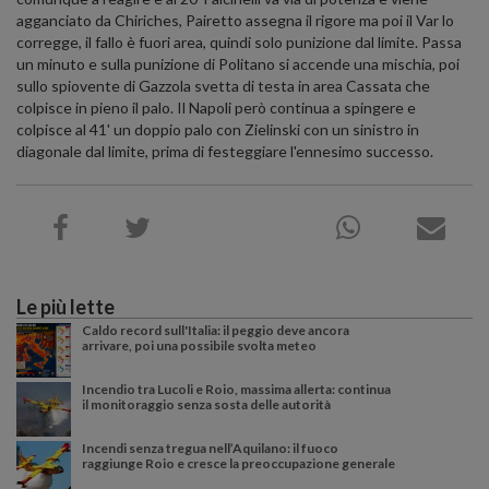
agganciato da Chiriches, Pairetto assegna il rigore ma poi il Var lo
corregge, il fallo è fuori area, quindi solo punizione dal limite. Passa
un minuto e sulla punizione di Politano si accende una mischia, poi
sullo spiovente di Gazzola svetta di testa in area Cassata che
colpisce in pieno il palo. Il Napoli però continua a spingere e
colpisce al 41' un doppio palo con Zielinski con un sinistro in
diagonale dal limite, prima di festeggiare l'ennesimo successo.
Le più lette
Caldo record sull'Italia: il peggio deve ancora
arrivare, poi una possibile svolta meteo
Incendio tra Lucoli e Roio, massima allerta: continua
il monitoraggio senza sosta delle autorità
Incendi senza tregua nell’Aquilano: il fuoco
raggiunge Roio e cresce la preoccupazione generale