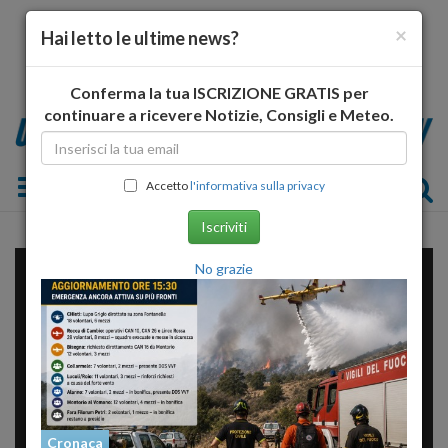
×
Hai letto le ultime news?
Conferma la tua ISCRIZIONE GRATIS per
continuare a ricevere Notizie, Consigli e Meteo.
Toggle navigation
Accetto
l'informativa sulla privacy
Iscriviti
No grazie
Cronaca