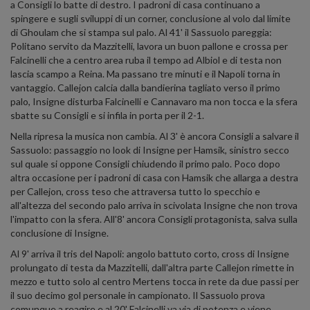
a Consigli lo batte di destro. I padroni di casa continuano a
spingere e sugli sviluppi di un corner, conclusione al volo dal limite
di Ghoulam che si stampa sul palo. Al 41' il Sassuolo pareggia:
Politano servito da Mazzitelli, lavora un buon pallone e crossa per
Falcinelli che a centro area ruba il tempo ad Albiol e di testa non
lascia scampo a Reina. Ma passano tre minuti e il Napoli torna in
vantaggio. Callejon calcia dalla bandierina tagliato verso il primo
palo, Insigne disturba Falcinelli e Cannavaro ma non tocca e la sfera
sbatte su Consigli e si infila in porta per il 2-1.
Nella ripresa la musica non cambia. Al 3' è ancora Consigli a salvare il
Sassuolo: passaggio no look di Insigne per Hamsik, sinistro secco
sul quale si oppone Consigli chiudendo il primo palo. Poco dopo
altra occasione per i padroni di casa con Hamsik che allarga a destra
per Callejon, cross teso che attraversa tutto lo specchio e
all'altezza del secondo palo arriva in scivolata Insigne che non trova
l'impatto con la sfera. All'8' ancora Consigli protagonista, salva sulla
conclusione di Insigne.
Al 9' arriva il tris del Napoli: angolo battuto corto, cross di Insigne
prolungato di testa da Mazzitelli, dall'altra parte Callejon rimette in
mezzo e tutto solo al centro Mertens tocca in rete da due passi per
il suo decimo gol personale in campionato. Il Sassuolo prova
comunque a reagire e al 20' Falcinelli va via di potenza e viene