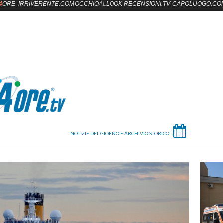
4
ORE
IRRIVERENTE.COM
OCCHIO
AL
LOOK
RECENSIONI.TV
CAPOLUOGO.CO