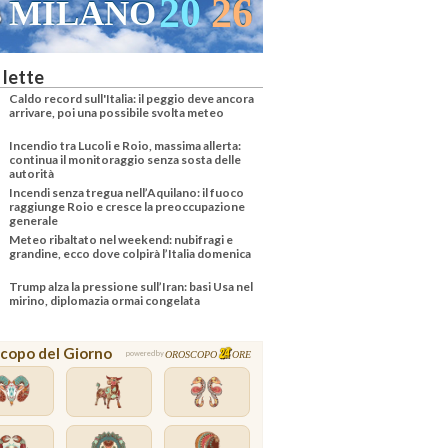
20
26
MILANO
 lette
Caldo record sull'Italia: il peggio deve ancora
arrivare, poi una possibile svolta meteo
Incendio tra Lucoli e Roio, massima allerta:
continua il monitoraggio senza sosta delle
autorità
Incendi senza tregua nell’Aquilano: il fuoco
raggiunge Roio e cresce la preoccupazione
generale
Meteo ribaltato nel weekend: nubifragi e
grandine, ecco dove colpirà l’Italia domenica
Trump alza la pressione sull’Iran: basi Usa nel
mirino, diplomazia ormai congelata
copo del Giorno
OROSCOPO
ORE
powered by