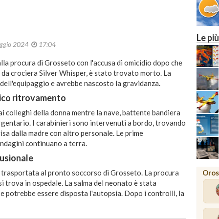
Le più
ggio 2024
17:04
lla procura di Grosseto con l'accusa di omicidio dopo che
e da crociera Silver Whisper, è stato trovato morto. La
e dell'equipaggio e avrebbe nascosto la gravidanza.
gico ritrovamento
ai colleghi della donna mentre la nave, battente bandiera
rgentario. I carabinieri sono intervenuti a bordo, trovando
visa dalla madre con altro personale. Le prime
indagini continuano a terra.
usionale
Oros
a trasportata al pronto soccorso di Grosseto. La procura
si trova in ospedale. La salma del neonato è stata
' e potrebbe essere disposta l'autopsia. Dopo i controlli, la