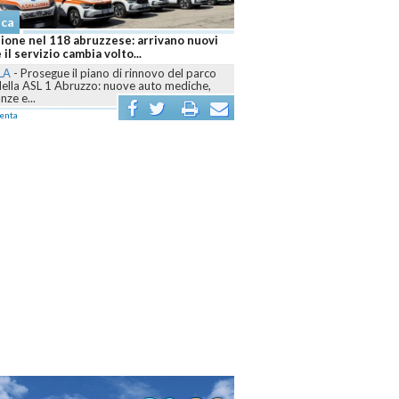
aca
ione nel 118 abruzzese: arrivano nuovi
 il servizio cambia volto...
LA
-
Prosegue il piano di rinnovo del parco
della ASL 1 Abruzzo: nuove auto mediche,
ze e...
enta