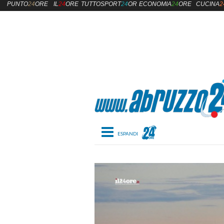
PUNTO
24
ORE
IL
24
ORE
TUTTOSPORT
24
ORE
ECONOMIA
24
ORE
CUCINA
2
Toggle navigation