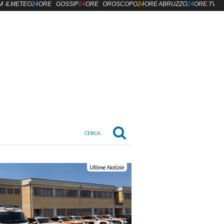
M
ILMETEO
24
ORE
GOSSIP
24
ORE
OROSCOPO
24
ORE
ABRUZZO
24
ORE.TV
Ultime Notizie