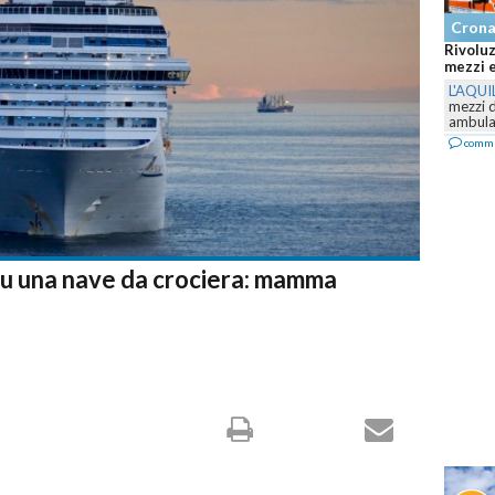
Cron
Rivoluz
mezzi e
L'AQUI
mezzi 
ambulan
comm
u una nave da crociera: mamma