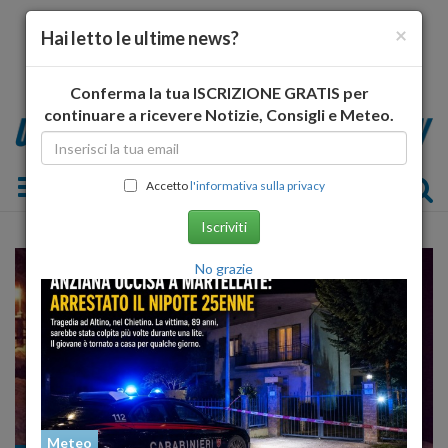
×
Hai letto le ultime news?
Conferma la tua ISCRIZIONE GRATIS per
continuare a ricevere Notizie, Consigli e Meteo.
Toggle navigation
Accetto
l'informativa sulla privacy
Iscriviti
No grazie
Meteo