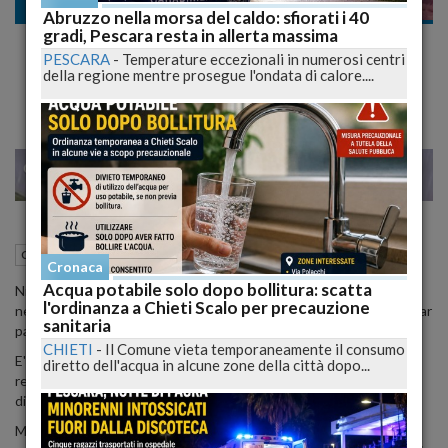
Cronaca nazionale
Abruzzo nella morsa del caldo: sfiorati i 40
gradi, Pescara resta in allerta massima
Nicole Minetti Nuovo Amore e Ritorno nel
PESCARA
-
Temperature eccezionali in numerosi centri
Gossip
della regione mentre prosegue l'ondata di calore....
28
29
MILANO
29 Gennaio 2015
05:26
Cronaca nazionale
Cronaca
Acqua potabile solo dopo bollitura: scatta
Nicole Minetti non abbandona il dorato mondo del gossip e dalle
l'ordinanza a Chieti Scalo per precauzione
nevi del Vebier, dopo la lunga sosta sulle spiagge di Ibiza, torna a far
sanitaria
parlare di se.
CHIETI
-
Il Comune vieta temporaneamente il consumo
E' il settimanale Diva e Donna che "becca" la bella ex consigliera
diretto dell'acqua in alcune zone della città dopo...
regionale lombarda e showgirl in Svizzera in bella compagnia, pare,
di un bell'imprenditore.
Mollato Claudio D'Alessio per incompatibilità caratteriale Nicole è