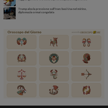
Trump alza la pressione sull’Iran: basi Usa nel mirino,
diplomazia ormai congelata
Oroscopo del Giorno
powered by
OROSCOPO
ORE