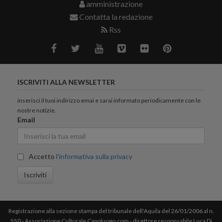
amministrazione
Contatta la redazione
Rss
ISCRIVITI ALLA NEWSLETTER
inserisci il tuoi indirizzo emai e sarai informato periodicamente con le
nostre notizie.
Email
Accetto
l'informativa sulla privacy
Iscriviti
Registrazione alla sezione stampa del tribunale dell'Aquila del 26/01/2006 al n.
550 - Associazione Culturale Capoluogo.com - direttore responsabile Luca Di