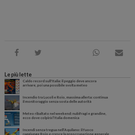
Le più lette
Caldo record sull'Italia: il peggio deve ancora
arrivare, poi una possibile svolta meteo
Incendio tra Lucoli e Roio, massima allerta: continua
il monitoraggio senza sosta delle autorità
Meteo ribaltato nel weekend: nubifragi e grandine,
ecco dove colpirà l’Italia domenica
Incendi senza tregua nell’Aquilano: il fuoco
raggiunge Roio e cresce la preoccupazione generale