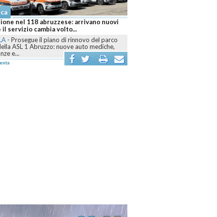
aca
ione nel 118 abruzzese: arrivano nuovi
 il servizio cambia volto...
LA
-
Prosegue il piano di rinnovo del parco
della ASL 1 Abruzzo: nuove auto mediche,
ze e...
enta