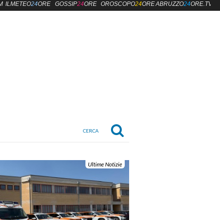
M
ILMETEO
24
ORE
GOSSIP
24
ORE
OROSCOPO
24
ORE
ABRUZZO
24
ORE.TV
Ultime Notizie