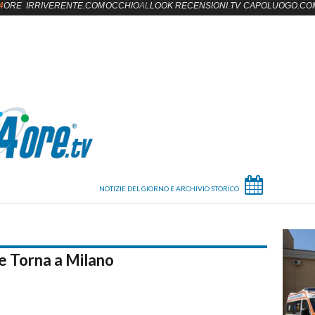
4
ORE
IRRIVERENTE.COM
OCCHIO
AL
LOOK
RECENSIONI.TV
CAPOLUOGO.CO
 e Torna a Milano