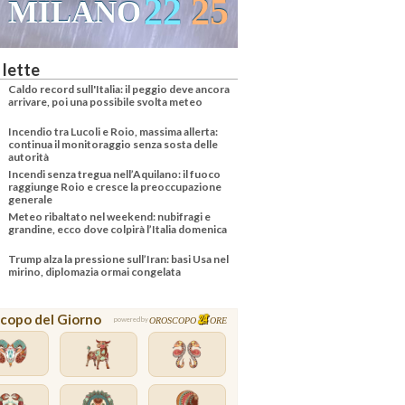
22
25
MILANO
 lette
Caldo record sull'Italia: il peggio deve ancora
arrivare, poi una possibile svolta meteo
Incendio tra Lucoli e Roio, massima allerta:
continua il monitoraggio senza sosta delle
autorità
Incendi senza tregua nell’Aquilano: il fuoco
raggiunge Roio e cresce la preoccupazione
generale
Meteo ribaltato nel weekend: nubifragi e
grandine, ecco dove colpirà l’Italia domenica
Trump alza la pressione sull’Iran: basi Usa nel
mirino, diplomazia ormai congelata
copo del Giorno
OROSCOPO
ORE
powered by