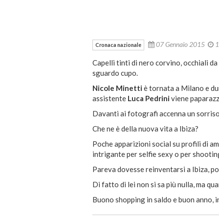
07 Gennaio 2015
1
Cronaca nazionale
Capelli tinti di nero corvino, occhiali 
sguardo cupo.
Nicole Minetti
è tornata a Milano e dura
assistente
Luca Pedrini
viene paparazza
Davanti ai fotografi accenna un sorriso,
Che ne è della nuova vita a Ibiza?
Poche apparizioni social su profili di am
intrigante per selfie sexy o per shootin
Pareva dovesse reinventarsi a Ibiza, poi 
Di fatto di lei non si sa più nulla, ma qu
Buono shopping in saldo e buon anno, 