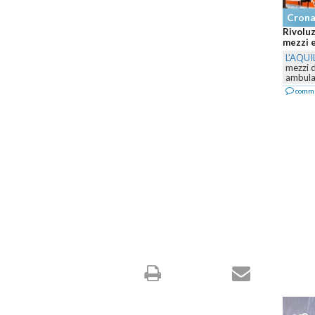
Cron
Rivoluz
mezzi e
L'AQUI
mezzi 
ambulan
comm