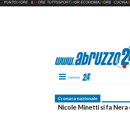
PUNTO
24
ORE
IL
24
ORE
TUTTOSPORT
24
ORE
ECONOMIA
24
ORE
CUCINA
2
Toggle navigation
Cronaca nazionale
Nicole Minetti si fa Nera