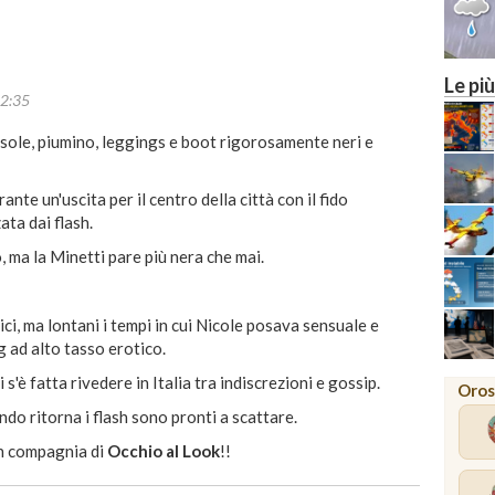
Le più
2:35
da sole, piumino, leggings e boot rigorosamente neri e
nte un'uscita per il centro della città con il fido
ta dai flash.
 ma la Minetti pare più nera che mai.
ici, ma lontani i tempi in cui Nicole posava sensuale e
g ad alto tasso erotico.
s'è fatta rivedere in Italia tra indiscrezioni e gossip.
Oros
ando ritorna i flash sono pronti a scattare.
in compagnia di
Occhio al Look
!!