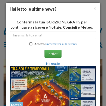
×
Hai letto le ultime news?
Conferma la tua ISCRIZIONE GRATIS per
continuare a ricevere Notizie, Consigli e Meteo.
Toggle navigation
Accetto
l'informativa sulla privacy
Iscriviti
No grazie
Meteo