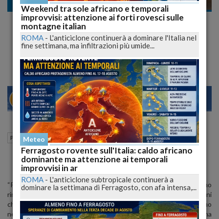
Politica
Weekend tra sole africano e temporali
improvvisi: attenzione ai forti rovesci sulle
“Nomina di D’Ambrosio fuori dai criteri di
montagne italian
cambiamento del PD”
ROMA
-
L'anticiclone continuerà a dominare l'Italia nel
fine settimana, ma infiltrazioni più umide...
Rapino e Ciafardini prendono le distanze dalla nomina fatta
23
28
MILANO
30 Aprile 2015
16:45
Politica
L'Aquila (AQ)
Meteo
Ferragosto rovente sull'Italia: caldo africano
dominante ma attenzione ai temporali
improvvisi in ar
ROMA
-
L'anticiclone subtropicale continuerà a
“Prendiamo atto che le società partecipate da enti pubblici sono
dominare la settimana di Ferragosto, con afa intensa,...
rimaste impermeabili alla richiesta di cambiamento che i cittadini
chiedono a chi amministra la cosa pubblica e prendiamo
nettamente le distanze dal metodo privo di trasparenza che ha