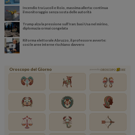
Incendio tra Lucoli e Roio, massima allerta: continua
il monitoraggio senza sosta delle autorità
Trump alza la pressione sull’Iran: basi Usa nel mirino,
diplomazia ormai congelata
Riforma elettorale Abruzzo, il professore avverte:
così le aree interne rischiano davvero
Oroscopo del Giorno
powered by
OROSCOPO
ORE