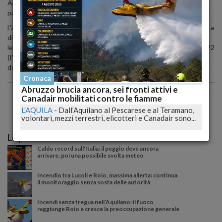
Ai commissari non verra' corrisposto alcun compenso per la
partecipazione ai lavori.
L'avviso pubblico per la creazione di un elenco di idonei alla nomina a
direttore generale nelle Asl - come da procedura individuata dalla
legge n. 189/2012 - e' stato pubblicato sulla Gazzetta Ufficiale n. 22
(IV serie speciale) del 20 marzo scorso. Sono pervenute 144
domande.
Cronaca
Abruzzo brucia ancora, sei fronti attivi e
Canadair mobilitati contro le fiamme
L'AQUILA
-
Dall’Aquilano al Pescarese e al Teramano,
volontari, mezzi terrestri, elicotteri e Canadair sono...
Le più lette
Caldo record sull'Italia: il peggio deve ancora
arrivare, poi una possibile svolta meteo
Incendio tra Lucoli e Roio, massima allerta: continua
il monitoraggio senza sosta delle autorità
Incendi senza tregua nell’Aquilano: il fuoco
raggiunge Roio e cresce la preoccupazione generale