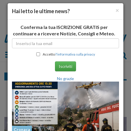
×
Hai letto le ultime news?
Conferma la tua ISCRIZIONE GRATIS per
continuare a ricevere Notizie, Consigli e Meteo.
Toggle navigation
Accetto
l'informativa sulla privacy
Iscriviti
Regione
No grazie
Nominata commissione regionale per
selezione direttori Asl
26
35
MILANO
Cronaca