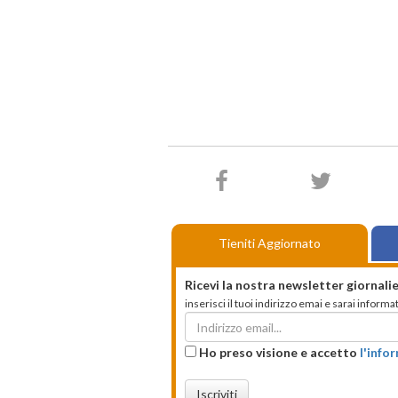
Tieniti Aggiornato
Ricevi la nostra newsletter giornalie
inserisci il tuoi indirizzo emai e sarai infor
Ho preso visione e accetto
l'info
Iscriviti