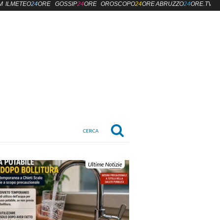
M
ILMETEO
24
ORE
GOSSIP
24
ORE
OROSCOPO
24
ORE
ABRUZZO
24
ORE.TV
Ultime Notizie