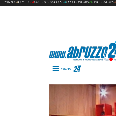
PUNTO
24
ORE
IL
24
ORE
TUTTOSPORT
24
ORE
ECONOMIA
24
ORE
CUCINA
2
Toggle navigation