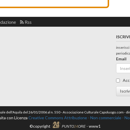
edazione
Rss
ISCRIV
inserisci
periodic
Email
Acc
Iscriv
nale dell'Aquila del 26/01/2006 al n. 550 - Associazione Culturale Capoluogo.com - 
ita con Licenza
Creative Commons Attribuzione - Non commerciale - Non 
©copyright
- www1
PUNTO
24
ORE