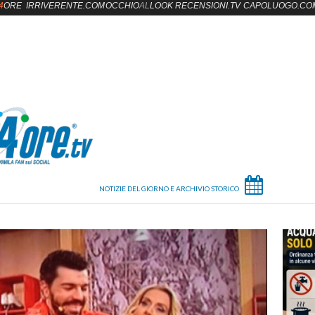
4
ORE
IRRIVERENTE.COM
OCCHIO
AL
LOOK
RECENSIONI.TV
CAPOLUOGO.CO