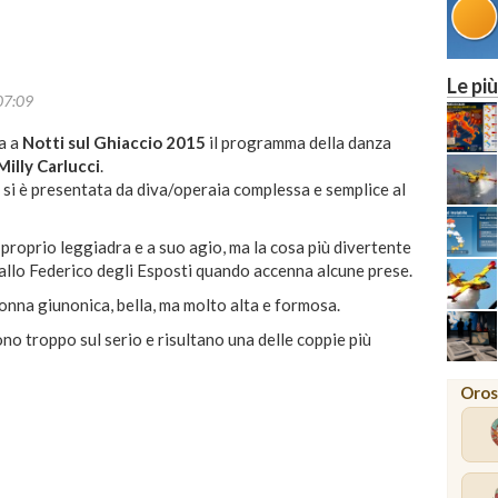
Le più
07:09
a a
Notti sul Ghiaccio 2015
il programma della danza
Milly Carlucci
.
 si è presentata da diva/operaia complessa e semplice al
 proprio leggiadra e a suo agio, ma la cosa più divertente
ballo Federico degli Esposti quando accenna alcune prese.
onna giunonica, bella, ma molto alta e formosa.
o troppo sul serio e risultano una delle coppie più
Oros