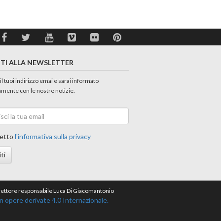
ITI ALLA NEWSLETTER
 il tuoi indirizzo emai e sarai informato
amente con le nostre notizie.
etto
l'informativa sulla privacy
iti
direttore responsabile Luca Di Giacomantonio
opere derivate 4.0 Internazionale.