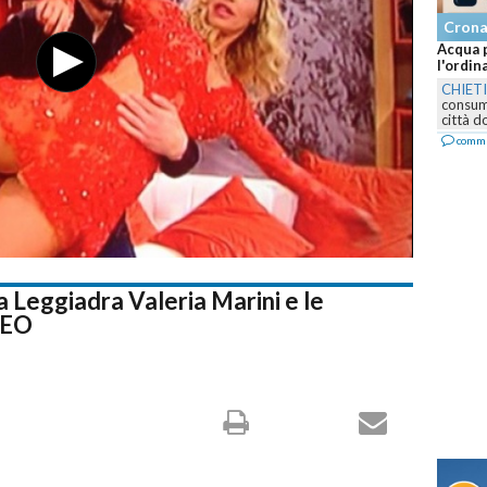
Cronaca
Acqua potab
l'ordinanza
CHIETI
-
Il
consumo dir
città dopo..
commenta
la Leggiadra Valeria Marini e le
DEO