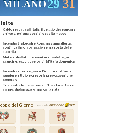
29
31
MILANO
VENEZIA
 lette
Caldo record sull'Italia: il peggio deve ancora
arrivare, poi una possibile svolta meteo
Incendio tra Lucoli e Roio, massima allerta:
continua il monitoraggio senza sosta delle
autorità
Meteo ribaltato nel weekend: nubifragi e
grandine, ecco dove colpirà l’Italia domenica
Incendi senza tregua nell’Aquilano: il fuoco
raggiunge Roio e cresce la preoccupazione
generale
Trump alza la pressione sull’Iran: basi Usa nel
mirino, diplomazia ormai congelata
copo del Giorno
OROSCOPO
ORE
powered by