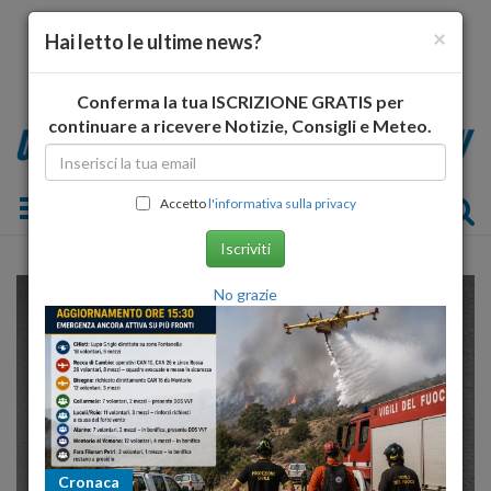
×
Hai letto le ultime news?
Conferma la tua ISCRIZIONE GRATIS per
continuare a ricevere Notizie, Consigli e Meteo.
Toggle navigation
Accetto
l'informativa sulla privacy
Iscriviti
No grazie
Cronaca