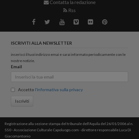
Contatta la redazione
Rss
ISCRIVITI ALLA NEWSLETTER
inserisci il tuoi indirizzo emai e sarai informato periodicamente con le
nostre notizie.
Email
Accetto
l'informativa sulla privacy
Iscriviti
Registrazione alla sezione stampa del tribunale dell'Aquila del 26/01/2006 al n.
550 - Associazione Culturale Capoluogo.com - direttore responsabile Luca Di
Giacomantonio