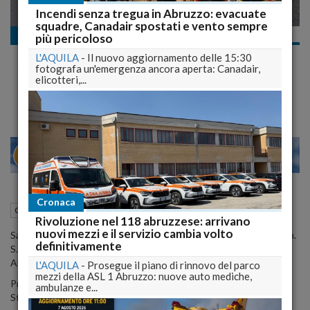
Incendi senza tregua in Abruzzo: evacuate
squadre, Canadair spostati e vento sempre
Cultura e Spettacolo
più pericoloso
Nuova stagione concertistica per l'Orchestra
L'AQUILA
-
Il nuovo aggiornamento delle 15:30
Sinfonica Abruzzese che si apre all'Europa
fotografa un'emergenza ancora aperta: Canadair,
Il primo concerto il 10 novembre
elicotteri,...
28
30
MILANO
Cronaca
31 Ottobre 2012
16:00
Cultura e Spettacolo
L'Aquila (AQ)
Rivoluzione nel 118 abruzzese: arrivano
nuovi mezzi e il servizio cambia volto
Sabato 10 novembra 2012, alle ore 18:00, presso l'Auditorium Gen.
definitivamente
S. Florio della Guardia di Finanza di L'Aquila ,l' Istituzione Sinfonica
Abruzzese inaugura la 38^ stagione concertistica.
L'AQUILA
-
Prosegue il piano di rinnovo del parco
mezzi della ASL 1 Abruzzo: nuove auto mediche,
Presentata stamane presso il Ridotto del Teatro comunale, la
ambulanze e...
Stagione andrà avanti fino al 4 maggio prossimo con
22