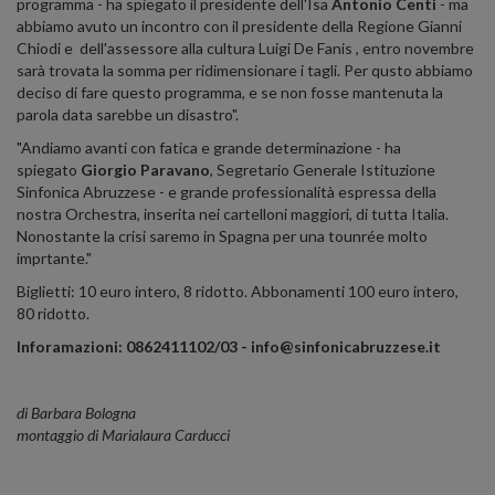
programma - ha spiegato il presidente dell'Isa
Antonio Centi
- ma
abbiamo avuto un incontro con il presidente della Regione Gianni
Chiodi e dell'assessore alla cultura Luigi De Fanis , entro novembre
sarà trovata la somma per ridimensionare i tagli. Per qusto abbiamo
deciso di fare questo programma, e se non fosse mantenuta la
parola data sarebbe un disastro".
"Andiamo avanti con fatica e grande determinazione - ha
spiegato
Giorgio Paravano
, Segretario Generale Istituzione
Sinfonica Abruzzese - e grande professionalità espressa della
nostra Orchestra, inserita nei cartelloni maggiori, di tutta Italia.
Nonostante la crisi saremo in Spagna per una tounrée molto
imprtante."
Biglietti: 10 euro intero, 8 ridotto. Abbonamenti 100 euro intero,
80 ridotto.
Inforamazioni: 0862411102/03 - info@sinfonicabruzzese.it
di Barbara Bologna
montaggio di Marialaura Carducci