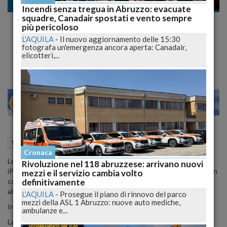
Tecnologia
Incendi senza tregua in Abruzzo: evacuate
squadre, Canadair spostati e vento sempre
Nuovo iPhone 5 e riconoscimento delle
più pericoloso
impronte digitali...
L'AQUILA
-
Il nuovo aggiornamento delle 15:30
fotografa un'emergenza ancora aperta: Canadair,
Le uniche impronte riconoscibili saranno quelle sul vetro!
elicotteri,...
28
30
MILANO
29 Luglio 2012
17:04
Tecnologia
Cronaca
Le speculazioni e i rumos si fanno sempre più serrati per il nuovo
Rivoluzione nel 118 abruzzese: arrivano nuovi
iPhone 5 e se per caso si intravede Tim Cook (il CEO Apple) con un
mezzi e il servizio cambia volto
definitivamente
calippo, subito tutti a scrivere che il nuovo iPhone 5 avrà il gusto
alla coca-cola se leccato!
L'AQUILA
-
Prosegue il piano di rinnovo del parco
mezzi della ASL 1 Abruzzo: nuove auto mediche,
Insomma un po' di realismo anche a scrivere...
ambulanze e...
La notizia vera è che Apple ha acquisito AuthenTec Inc. una