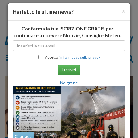
×
Hai letto le ultime news?
Conferma la tua ISCRIZIONE GRATIS per
continuare a ricevere Notizie, Consigli e Meteo.
Toggle navigation
Accetto
l'informativa sulla privacy
Iscriviti
No grazie
Cronaca