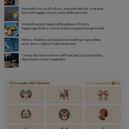
Incendio tra Lucoli e Roio, massima allerta: continua
il monitoraggio senza sosta delle autorità
Incendi senza tregua nell’Aquilano: il fuoco
raggiunge Roio e cresce la preoccupazione generale
Meteo ribaltato nel weekend: nubifragi e grandine,
ecco dove colpirà l’Italia domenica
Trump alza la pressione sull’Iran: basi Usa nel mirino,
diplomazia ormai congelata
Oroscopo del Giorno
powered by
OROSCOPO
ORE