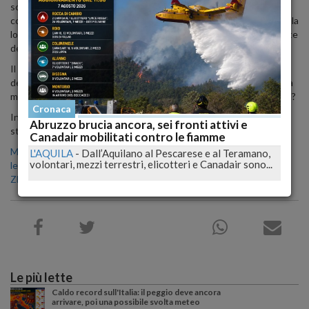
società specializzata in riconoscimento delle impronte digitali, ora
cosa ci voglia fare la società di Cupertino non lo sappiamo, ma con la
loro liquidità potrebbero anche non svilupparci nulla se non le porte
del nuovo campus a forma di astronave (questa si che è vera).
Il rumor è che ora tutti si aspettano un sistema di riconoscimento
delle impronte sul nuvo iPhone 5, ma il nuovo smartfone della mela
morsicata non era già in produzione nelle fabbriche della Pegatron?
Cronaca
Insomma, come al solito pur di scrivere, alcuni, se ne inventano di
Abruzzo brucia ancora, sei fronti attivi e
stravaganti!
Canadair mobilitati contro le fiamme
Ma se non volete aspettare per avere un iPhone correte a vedere
L'AQUILA
-
Dall’Aquilano al Pescarese e al Teramano,
volontari, mezzi terrestri, elicotteri e Canadair sono...
le offerte per gli iPhone nuovi e degli operatori a costo iniziale
ZERO!
Le più lette
Caldo record sull'Italia: il peggio deve ancora
arrivare, poi una possibile svolta meteo