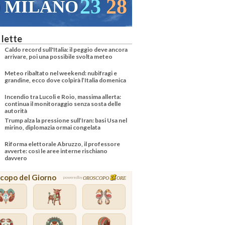
23
28
MILANO
 lette
Caldo record sull'Italia: il peggio deve ancora
arrivare, poi una possibile svolta meteo
Meteo ribaltato nel weekend: nubifragi e
grandine, ecco dove colpirà l’Italia domenica
Incendio tra Lucoli e Roio, massima allerta:
continua il monitoraggio senza sosta delle
autorità
Trump alza la pressione sull’Iran: basi Usa nel
mirino, diplomazia ormai congelata
Riforma elettorale Abruzzo, il professore
avverte: così le aree interne rischiano
davvero
copo del Giorno
OROSCOPO
ORE
powered by