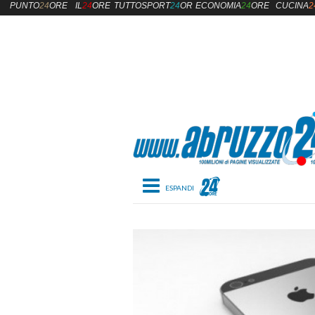
PUNTO
24
ORE
IL
24
ORE
TUTTOSPORT
24
ORE
ECONOMIA
24
ORE
CUCINA
2
Toggle navigation