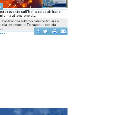
o
sto rovente sull'Italia: caldo africano
te ma attenzione ai...
-
L'anticiclone subtropicale continuerà a
e la settimana di Ferragosto, con afa
...
enta