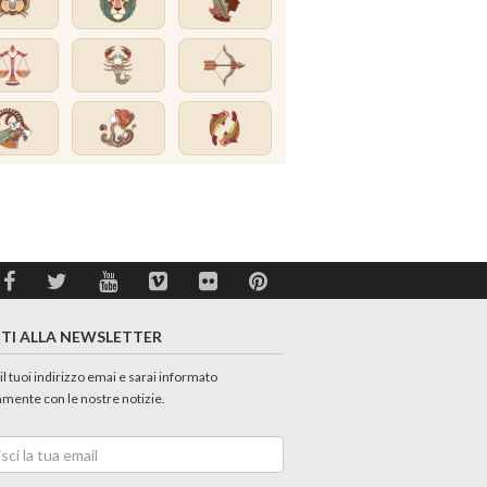
ITI ALLA NEWSLETTER
 il tuoi indirizzo emai e sarai informato
amente con le nostre notizie.