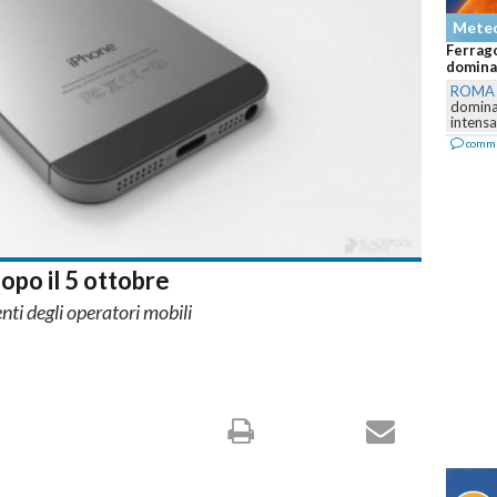
Mete
Ferrago
dominan
ROMA
dominar
intensa,
comm
opo il 5 ottobre
nti degli operatori mobili