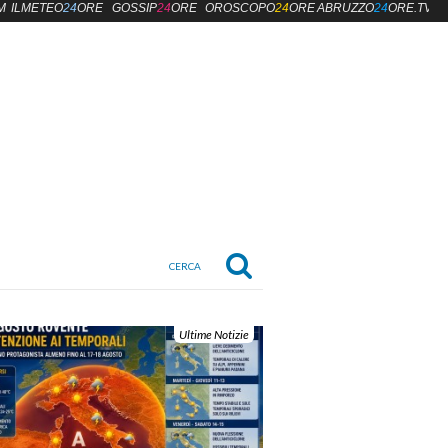
M
ILMETEO
24
ORE
GOSSIP
24
ORE
OROSCOPO
24
ORE
ABRUZZO
24
ORE.TV
Ultime Notizie