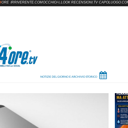
4
ORE
IRRIVERENTE.COM
OCCHIO
AL
LOOK
RECENSIONI.TV
CAPOLUOGO.CO