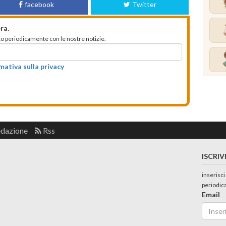
facebook
Twitter
ra.
mato periodicamente con le nostre notizie.
rmativa sulla privacy
edazione
Rss
ISCRIV
inserisci
periodic
Email