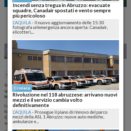
Cronaca
Incendi senza tregua in Abruzzo: evacuate
squadre, Canadair spostati e vento sempre
Omicidio Rea, la nuova perizia fa slittare il
più pericoloso
processo a Parolisi
L'AQUILA
-
Il nuovo aggiornamento delle 15:30
fotografa un'emergenza ancora aperta: Canadair,
elicotteri,...
22
25
MILANO
24 Giugno 2012
22:14
Cronaca
Teramo (TE)
Si allungano i tempi del processo a
Salvatore Parolisi
, da ormai
Cronaca
quasi un anno in carcere con l'accusa di aver ucciso la moglie
Rivoluzione nel 118 abruzzese: arrivano nuovi
Melania Rea
.
mezzi e il servizio cambia volto
definitivamente
La consegna della perizia dell'entomologo forense
Stefano Vanin
,
lo stesso che ha partecipato alle indagini per la morte di
Elisa
L'AQUILA
-
Prosegue il piano di rinnovo del parco
mezzi della ASL 1 Abruzzo: nuove auto mediche,
Clasps
e di
Yara Gambirasio
, che doveva esserci entro questa
ambulanze e...
settimana è stata rinviata al 20 settembre.