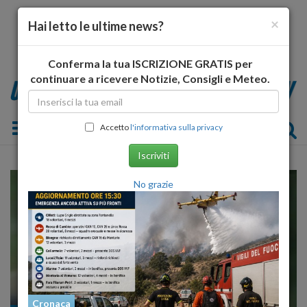
×
Hai letto le ultime news?
Conferma la tua ISCRIZIONE GRATIS per
continuare a ricevere Notizie, Consigli e Meteo.
Toggle navigation
Accetto
l'informativa sulla privacy
Iscriviti
No grazie
Cronaca