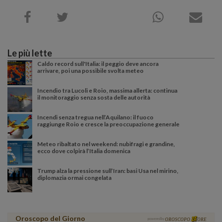
Le più lette
Caldo record sull'Italia: il peggio deve ancora
arrivare, poi una possibile svolta meteo
Incendio tra Lucoli e Roio, massima allerta: continua
il monitoraggio senza sosta delle autorità
Incendi senza tregua nell’Aquilano: il fuoco
raggiunge Roio e cresce la preoccupazione generale
Meteo ribaltato nel weekend: nubifragi e grandine,
ecco dove colpirà l’Italia domenica
Trump alza la pressione sull’Iran: basi Usa nel mirino,
diplomazia ormai congelata
Oroscopo del Giorno
powered by
OROSCOPO
ORE