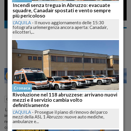
Incendi senza tregua in Abruzzo: evacuate
squadre, Canadair spostati e vento sempre
più pericoloso
L'AQUILA
-
Il nuovo aggiornamento delle 15:30
Cronaca
fotografa un'emergenza ancora aperta: Canadair,
Operazione Kansco: sequestrati beni per 2
elicotteri,...
milioni di euro
Case e auto con lo spaccio di cocaina
22
27
MILANO
Cronaca
Rivoluzione nel 118 abruzzese: arrivano nuovi
30 Ottobre 2008
18:15
mezzi e il servizio cambia volto
Cronaca
L'Aquila (AQ)
definitivamente
La Guardia di Finanza dell'Aquila ha sequestrato beni mobili e
L'AQUILA
-
Prosegue il piano di rinnovo del parco
immobili per due milioni di euro, appartenenti a soggetti coinvolti
mezzi della ASL 1 Abruzzo: nuove auto mediche,
ambulanze e...
nell'indagine antidroga "Kansko" che nei mesi scorsi aveva
condotto all'arresto di 19 persone e alla denuncia di altre 43,