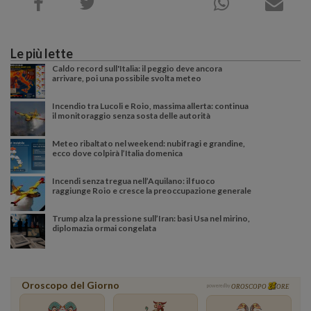
Le più lette
Caldo record sull'Italia: il peggio deve ancora
arrivare, poi una possibile svolta meteo
Incendio tra Lucoli e Roio, massima allerta: continua
il monitoraggio senza sosta delle autorità
Meteo ribaltato nel weekend: nubifragi e grandine,
ecco dove colpirà l’Italia domenica
Incendi senza tregua nell’Aquilano: il fuoco
raggiunge Roio e cresce la preoccupazione generale
Trump alza la pressione sull’Iran: basi Usa nel mirino,
diplomazia ormai congelata
Oroscopo del Giorno
powered by
OROSCOPO
ORE