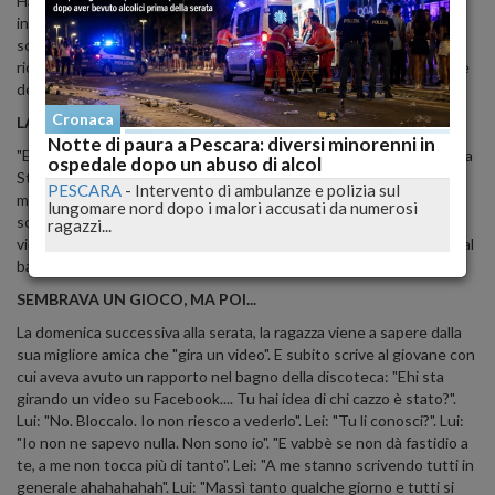
Ha 19 anni. Mi ha detto: 'Andiamo?'”. Quello che hanno fatto
insieme è stato ripreso da due telefoni cellulari e condiviso sui
social network da oltre tremila persone. Al suo liceo l'hanno
riconosciuta e insultata, poi la vicepreside l'ha convinta a sporgere
denuncia.
Cronaca
LA PRIMA VOLTA AL LOUD
Notte di paura a Pescara: diversi minorenni in
"Era la prima volta che andavo al Loud... - spiega in un'intervista a La
ospedale dopo un abuso di alcol
Stampa - Abbiamo comprato i biglietti in prevendita. Eravamo in 3
PESCARA
-
Intervento di ambulanze e polizia sul
mila. Ho bevuto un rum cola o un gin cola, non me lo ricordo. Però
lungomare nord dopo i malori accusati da numerosi
solo un drink, non ero troppo ubriaca". "Quelli che hanno fatto il
ragazzi...
video non li conosco. Secondo me erano già lì ad aspettare fuori dal
bagno. Magari ne hanno fatti altri".
SEMBRAVA UN GIOCO, MA POI...
La domenica successiva alla serata, la ragazza viene a sapere dalla
sua migliore amica che "gira un video". E subito scrive al giovane con
cui aveva avuto un rapporto nel bagno della discoteca: "Ehi sta
girando un video su Facebook.... Tu hai idea di chi cazzo è stato?".
Lui: "No. Bloccalo. Io non riesco a vederlo". Lei: "Tu li conosci?". Lui:
"Io non ne sapevo nulla. Non sono io". "E vabbè se non dà fastidio a
te, a me non tocca più di tanto". Lei: "A me stanno scrivendo tutti in
generale ahahahahah". Lui: "Massì tanto qualche giorno e tutti si