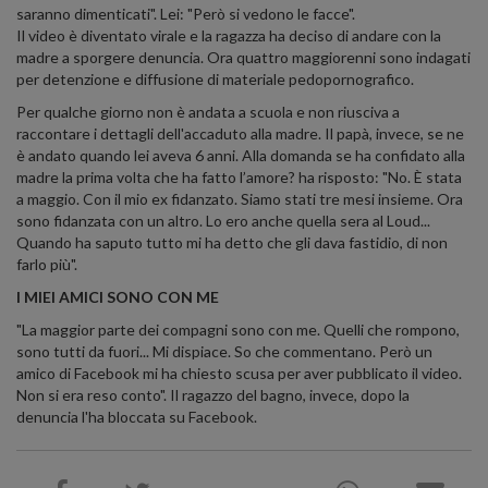
saranno dimenticati". Lei: "Però si vedono le facce".
Il video è diventato virale e la ragazza ha deciso di andare con la
madre a sporgere denuncia. Ora quattro maggiorenni sono indagati
per detenzione e diffusione di materiale pedopornografico.
Per qualche giorno non è andata a scuola e non riusciva a
raccontare i dettagli dell'accaduto alla madre. Il papà, invece, se ne
è andato quando lei aveva 6 anni. Alla domanda se ha confidato alla
madre la prima volta che ha fatto l’amore? ha risposto: "No. È stata
a maggio. Con il mio ex fidanzato. Siamo stati tre mesi insieme. Ora
sono fidanzata con un altro. Lo ero anche quella sera al Loud...
Quando ha saputo tutto mi ha detto che gli dava fastidio, di non
farlo più".
I MIEI AMICI SONO CON ME
"La maggior parte dei compagni sono con me. Quelli che rompono,
sono tutti da fuori... Mi dispiace. So che commentano. Però un
amico di Facebook mi ha chiesto scusa per aver pubblicato il video.
Non si era reso conto". Il ragazzo del bagno, invece, dopo la
denuncia l'ha bloccata su Facebook.