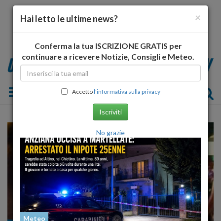
×
Hai letto le ultime news?
Conferma la tua ISCRIZIONE GRATIS per
continuare a ricevere Notizie, Consigli e Meteo.
Toggle navigation
Accetto
l'informativa sulla privacy
Iscriviti
No grazie
Meteo