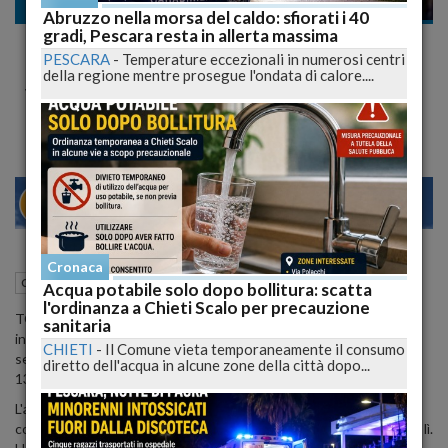
Cronaca nazionale
Abruzzo nella morsa del caldo: sfiorati i 40
gradi, Pescara resta in allerta massima
Parla la 16enne Filmata a Fare Sesso in
PESCARA
-
Temperature eccezionali in numerosi centri
Discoteca: "Tutti Giudicano, Sono io la
della regione mentre prosegue l'ondata di calore....
Vittima"
22
27
2
VENEZIA
Cronaca
05 Marzo 2015
12:59
Cronaca nazionale
Acqua potabile solo dopo bollitura: scatta
l'ordinanza a Chieti Scalo per precauzione
TORINO - "Tutti giudicano senza conoscermi, sono un po’
sanitaria
incazzata", a parlare è la ragazza di 16 anni ripresa mentre faceva
CHIETI
-
Il Comune vieta temporaneamente il consumo
sesso nel bagno della discoteca Loud di Torino la notte di sabato
diretto dell'acqua in alcune zone della città dopo...
13 febbraio.
L'adolescente racconta quello che è accaduto quella sera e le
conseguenze di quel gesto. Era lì con un ragazzo. "L’ho conosciuto lì.